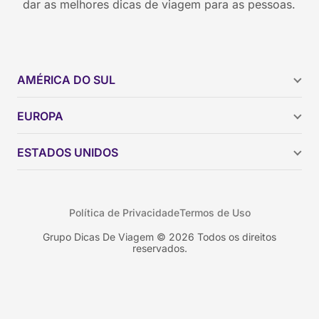
dar as melhores dicas de viagem para as pessoas.
AMÉRICA DO SUL
Argentina
EUROPA
Brasil
Chile
ESTADOS UNIDOS
Colômbia
Peru
Califórnia
Uruguai
Flórida
Política de Privacidade
Termos de Uso
Geórgia
Nova York
Grupo Dicas De Viagem © 2026 Todos os direitos
reservados.
Orlando