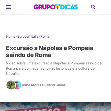
Gerador de Roteiros
América do Sul
Brasil
Caribe
Europa
Estados U
Home
Europa
Itália
Roma
Excursão a Nápoles e Pompeia
saindo de Roma
Vídeo sobre uma excursão a Nápoles e Pompeia saindo de
Roma para conhecer as ruínas históricas e a cultura de
Nápoles.
Bruna Soares
e
Gabriel Lorenzi