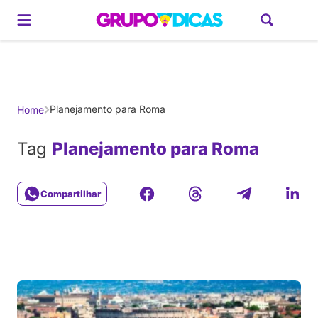
Gerador de Roteiros
América do Sul
Brasil
Caribe
Europa
Estados U
Planejamento para Roma
Home
Tag
Planejamento para Roma
Compartilhar