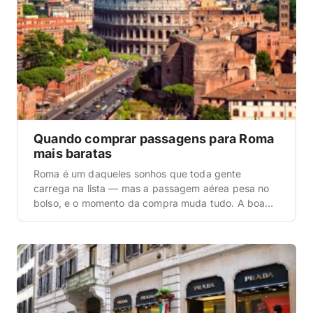
Quando comprar passagens para Roma
mais baratas
Roma é um daqueles sonhos que toda gente
carrega na lista — mas a passagem aérea pesa no
bolso, e o momento da compra muda tudo. A boa
notícia é que dá pra economizar bastante se você
souber quando comprar passagens para Roma e
como acompanhar os preços do jeito certo. Neste
guia a gente […]