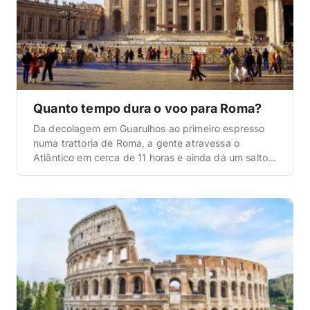
Quanto tempo dura o voo para Roma?
Da decolagem em Guarulhos ao primeiro espresso
numa trattoria de Roma, a gente atravessa o
Atlântico em cerca de 11 horas e ainda dá um salto
de 5 horas no relógio. Se você tá montando a
viagem e quer saber exatamente quanto tempo
dura o voo para Roma, quanto costuma custar a
passagem e qual […]