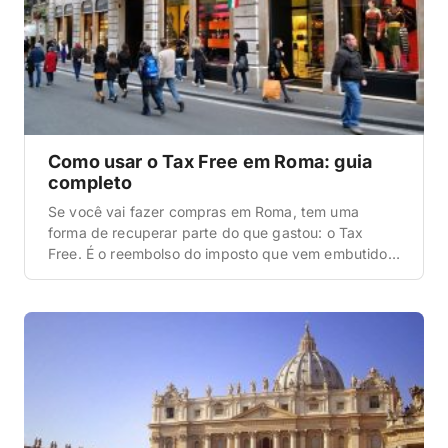
Como usar o Tax Free em Roma: guia
completo
Se você vai fazer compras em Roma, tem uma
forma de recuperar parte do que gastou: o Tax
Free. É o reembolso do imposto que vem embutido
no preço dos produtos e que turista de fora da
União Europeia não precisa pagar de verdade.
Quando a gente foi pela primeira vez, quase deixou
esse dinheiro […]