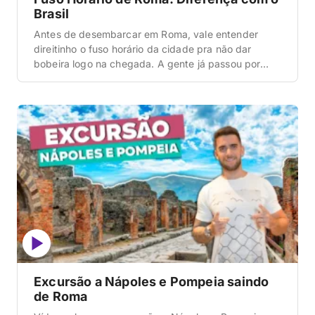
Brasil
Antes de desembarcar em Roma, vale entender
direitinho o fuso horário da cidade pra não dar
bobeira logo na chegada. A gente já passou por
isso: pousou de manhã, achou que ia render o dia
inteiro e, lá pelas 17h, o corpo simplesmente
desligou. Saber a diferença de horas ajuda a
planejar melhor o roteiro […]
Excursão a Nápoles e Pompeia saindo
de Roma