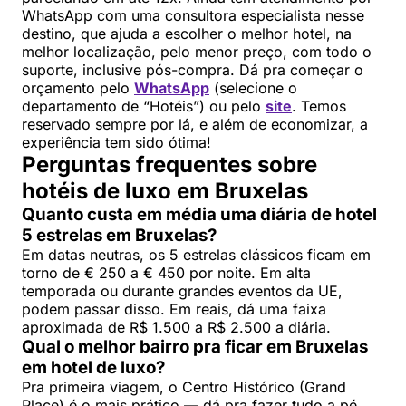
WhatsApp com uma consultora especialista nesse
destino, que ajuda a escolher o melhor hotel, na
melhor localização, pelo menor preço, com todo o
suporte, inclusive pós-compra. Dá pra começar o
orçamento pelo
WhatsApp
(selecione o
departamento de “Hotéis”) ou pelo
site
. Temos
reservado sempre por lá, e além de economizar, a
experiência tem sido ótima!
Perguntas frequentes sobre
hotéis de luxo em Bruxelas
Quanto custa em média uma diária de hotel
5 estrelas em Bruxelas?
Em datas neutras, os 5 estrelas clássicos ficam em
torno de € 250 a € 450 por noite. Em alta
temporada ou durante grandes eventos da UE,
podem passar disso. Em reais, dá uma faixa
aproximada de R$ 1.500 a R$ 2.500 a diária.
Qual o melhor bairro pra ficar em Bruxelas
em hotel de luxo?
Pra primeira viagem, o Centro Histórico (Grand
Place) é o mais prático — dá pra fazer tudo a pé.