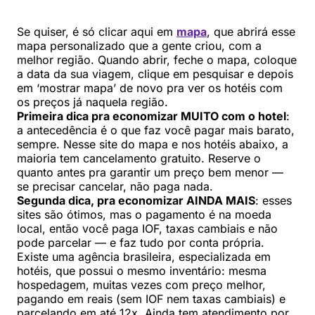
Se quiser, é só clicar aqui em
mapa
, que abrirá esse
mapa personalizado que a gente criou, com a
melhor região. Quando abrir, feche o mapa, coloque
a data da sua viagem, clique em pesquisar e depois
em ‘mostrar mapa’ de novo pra ver os hotéis com
os preços já naquela região.
Primeira dica pra economizar MUITO com o hotel
:
a antecedência é o que faz você pagar mais barato,
sempre. Nesse site do mapa e nos hotéis abaixo, a
maioria tem cancelamento gratuito. Reserve o
quanto antes pra garantir um preço bem menor —
se precisar cancelar, não paga nada.
Segunda dica, pra economizar AINDA MAIS
: esses
sites são ótimos, mas o pagamento é na moeda
local, então você paga IOF, taxas cambiais e não
pode parcelar — e faz tudo por conta própria.
Existe uma agência brasileira, especializada em
hotéis, que possui o mesmo inventário: mesma
hospedagem, muitas vezes com preço melhor,
pagando em reais (sem IOF nem taxas cambiais) e
parcelando em até 12x. Ainda tem atendimento por