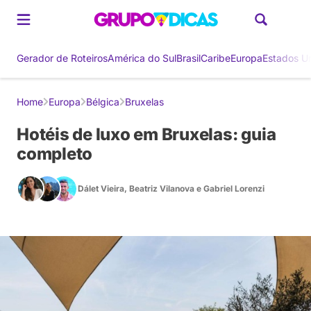
Gerador de Roteiros
América do Sul
Brasil
Caribe
Europa
Estados U
Home
Europa
Bélgica
Bruxelas
Hotéis de luxo em Bruxelas: guia
completo
Dálet Vieira
,
Beatriz Vilanova
e
Gabriel Lorenzi