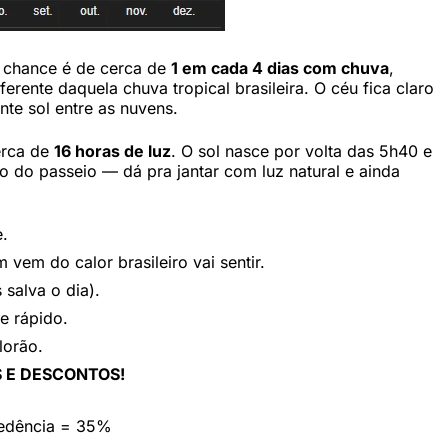
 A chance é de cerca de
1 em cada 4 dias com chuva
,
ente daquela chuva tropical brasileira. O céu fica claro
te sol entre as nuvens.
cerca de
16 horas de luz
. O sol nasce por volta das 5h40 e
o do passeio — dá pra jantar com luz natural e ainda
e.
vem do calor brasileiro vai sentir.
salva o dia).
e rápido.
lorão.
 E DESCONTOS!
cedência = 35%