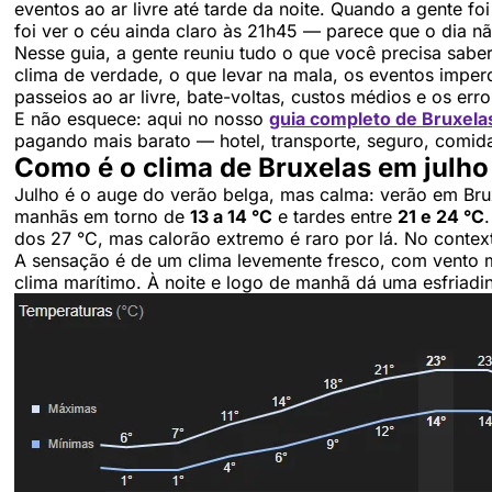
eventos ao ar livre até tarde da noite. Quando a gente f
foi ver o céu ainda claro às 21h45 — parece que o dia n
Nesse guia, a gente reuniu tudo o que você precisa sabe
clima de verdade, o que levar na mala, os eventos imperdí
passeios ao ar livre, bate-voltas, custos médios e os err
E não esquece: aqui no nosso
guia completo de Bruxela
pagando mais barato — hotel, transporte, seguro, comida
Como é o clima de Bruxelas em julho
Julho é o auge do verão belga, mas calma: verão em Brux
manhãs em torno de
13 a 14 °C
e tardes entre
21 e 24 °C
dos 27 °C, mas calorão extremo é raro por lá. No conte
A sensação é de um clima levemente fresco, com vento 
clima marítimo. À noite e logo de manhã dá uma esfriadin