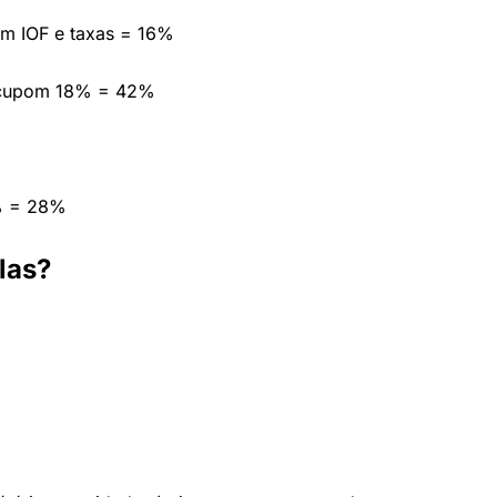
em IOF e taxas = 16%
 cupom 18% = 42%
% = 28%
las?