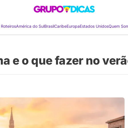
 Roteiros
América do Sul
Brasil
Caribe
Europa
Estados Unidos
Quem So
ma e o que fazer no ver