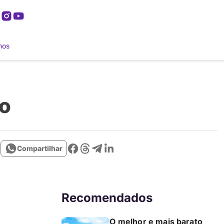
mos
ão
Compartilhar
Recomendados
O melhor e mais barato