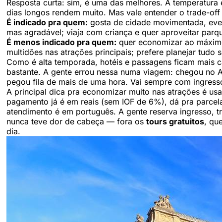
Resposta curta: sim, é uma das melhores. A temperatura 
dias longos rendem muito. Mas vale entender o trade-off 
É indicado pra quem:
gosta de cidade movimentada, event
mas agradável; viaja com criança e quer aproveitar parq
É menos indicado pra quem:
quer economizar ao máximo
multidões nas atrações principais; prefere planejar tudo
Como é alta temporada, hotéis e passagens ficam mais c
bastante. A gente errou nessa numa viagem: chegou no
pegou fila de mais de uma hora. Vai sempre com ingress
A principal dica pra economizar muito nas atrações é us
pagamento já é em reais (sem IOF de 6%), dá pra parcel
atendimento é em português. A gente reserva ingresso, tr
nunca teve dor de cabeça — fora os
tours gratuitos
, qu
dia.