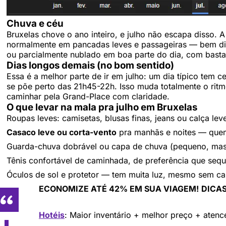
Chuva e céu
Bruxelas chove o ano inteiro, e julho não escapa disso.
normalmente em pancadas leves e passageiras — bem difer
ou parcialmente nublado em boa parte do dia, com bastan
Dias longos demais (no bom sentido)
Essa é a melhor parte de ir em julho: um dia típico tem 
se põe perto das 21h45-22h. Isso muda totalmente o ritm
caminhar pela Grand-Place com claridade.
O que levar na mala pra julho em Bruxelas
Roupas leves: camisetas, blusas finas, jeans ou calça lev
Casaco leve ou corta-vento
pra manhãs e noites — quem 
Guarda-chuva dobrável ou capa de chuva (pequeno, mas 
Tênis confortável de caminhada, de preferência que sequ
Óculos de sol e protetor — tem muita luz, mesmo sem ca
ECONOMIZE ATÉ 42% EM SUA VIAGEM!
DICAS
Hotéis
: Maior inventário + melhor preço + aten