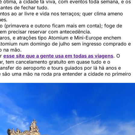
é ótima, a cidade tá viva, com eventos toda semana, e os
antes de fechar tudo.
os ao ar livre e vida nos terraços; quer clima ameno
ues.
 (primavera e outono ficam mais em conta); foge de
 sem precisar reservar com antecedência.
aros, e atrações tipo Atomium e Mini-Europe enchem
 Atomium num domingo de julho sem ingresso comprado e
o na mão.
ar
esse site que a gente usa em todas as viagens
. O
ar, tem cancelamento gratuito em quase tudo e o
ansfer do aeroporto e tours guiados por lá há anos e
e são uma mão na roda pra entender a cidade no primeiro