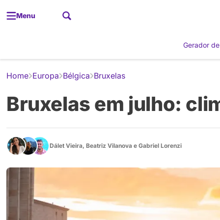
Menu
Gerador de
Home
Europa
Bélgica
Bruxelas
Bruxelas em julho: cli
Dálet Vieira
,
Beatriz Vilanova
e
Gabriel Lorenzi