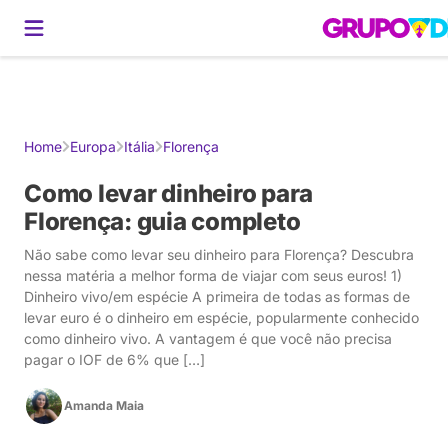
Gerador de Roteiros
América do Sul
Brasil
Caribe
Europa
Estados U
Home
Europa
Itália
Florença
Como levar dinheiro para
Florença: guia completo
Não sabe como levar seu dinheiro para Florença? Descubra
nessa matéria a melhor forma de viajar com seus euros! 1)
Dinheiro vivo/em espécie A primeira de todas as formas de
levar euro é o dinheiro em espécie, popularmente conhecido
como dinheiro vivo. A vantagem é que você não precisa
pagar o IOF de 6% que […]
Amanda Maia