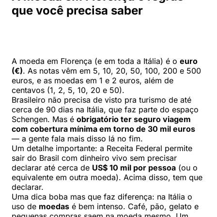
que você precisa saber
A moeda em Florença (e em toda a Itália) é o
euro
(€)
. As notas vêm em 5, 10, 20, 50, 100, 200 e 500
euros, e as moedas em 1 e 2 euros, além de
centavos (1, 2, 5, 10, 20 e 50).
Brasileiro não precisa de visto pra turismo de até
cerca de 90 dias na Itália, que faz parte do espaço
Schengen. Mas é
obrigatório ter seguro viagem
com cobertura mínima em torno de 30 mil euros
— a gente fala mais disso lá no fim.
Um detalhe importante: a Receita Federal permite
sair do Brasil com dinheiro vivo sem precisar
declarar até cerca de
US$ 10 mil por pessoa
(ou o
equivalente em outra moeda). Acima disso, tem que
declarar.
Uma dica boba mas que faz diferença: na Itália o
uso de
moedas
é bem intenso. Café, pão, gelato e
pequenas compras saem na moeda mesmo. Um