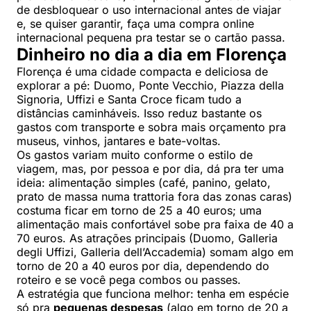
de desbloquear o uso internacional antes de viajar
e, se quiser garantir, faça uma compra online
internacional pequena pra testar se o cartão passa.
Dinheiro no dia a dia em Florença
Florença é uma cidade compacta e deliciosa de
explorar a pé: Duomo, Ponte Vecchio, Piazza della
Signoria, Uffizi e Santa Croce ficam tudo a
distâncias caminháveis. Isso reduz bastante os
gastos com transporte e sobra mais orçamento pra
museus, vinhos, jantares e bate-voltas.
Os gastos variam muito conforme o estilo de
viagem, mas, por pessoa e por dia, dá pra ter uma
ideia: alimentação simples (café, panino, gelato,
prato de massa numa trattoria fora das zonas caras)
costuma ficar em torno de 25 a 40 euros; uma
alimentação mais confortável sobe pra faixa de 40 a
70 euros. As atrações principais (Duomo, Galleria
degli Uffizi, Galleria dell’Accademia) somam algo em
torno de 20 a 40 euros por dia, dependendo do
roteiro e se você pega combos ou passes.
A estratégia que funciona melhor: tenha em espécie
só pra
pequenas despesas
(algo em torno de 20 a