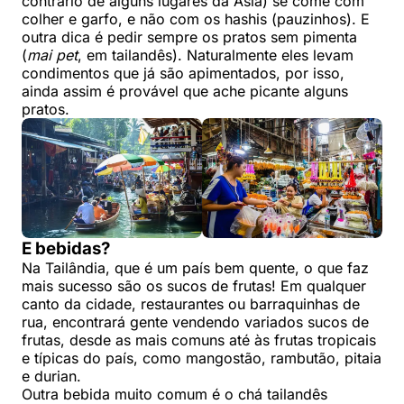
contrário de alguns lugares da Ásia) se come com
colher e garfo, e não com os hashis (pauzinhos). E
outra dica é pedir sempre os pratos sem pimenta
(
mai pet
, em tailandês). Naturalmente eles levam
condimentos que já são apimentados, por isso,
ainda assim é provável que ache picante alguns
pratos.
E bebidas?
Na Tailândia, que é um país bem quente, o que faz
mais sucesso são os sucos de frutas! Em qualquer
canto da cidade, restaurantes ou barraquinhas de
rua, encontrará gente vendendo variados sucos de
frutas, desde as mais comuns até às frutas tropicais
e típicas do país, como mangostão, rambutão, pitaia
e durian.
Outra bebida muito comum é o chá tailandês