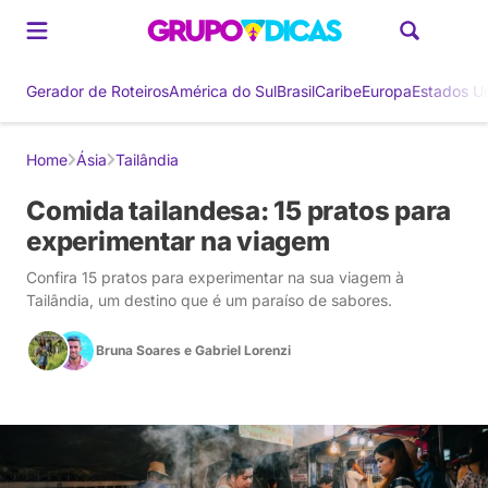
Gerador de Roteiros
América do Sul
Brasil
Caribe
Europa
Estados U
Home
Ásia
Tailândia
Comida tailandesa: 15 pratos para
experimentar na viagem
Confira 15 pratos para experimentar na sua viagem à
Tailândia, um destino que é um paraíso de sabores.
Bruna Soares
e
Gabriel Lorenzi