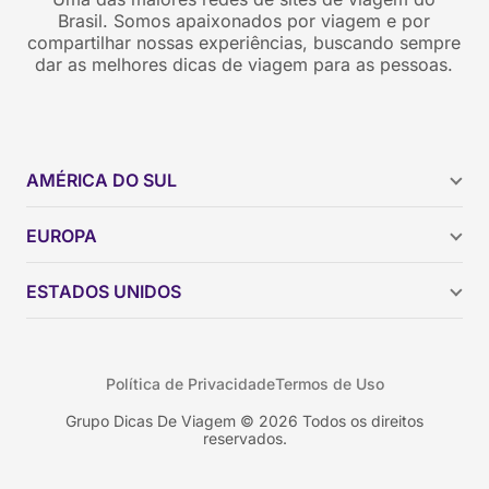
Brasil. Somos apaixonados por viagem e por
compartilhar nossas experiências, buscando sempre
dar as melhores dicas de viagem para as pessoas.
AMÉRICA DO SUL
Argentina
EUROPA
Brasil
Chile
ESTADOS UNIDOS
Colômbia
Peru
Califórnia
Uruguai
Flórida
Política de Privacidade
Termos de Uso
Geórgia
Nova York
Grupo Dicas De Viagem © 2026 Todos os direitos
reservados.
Orlando