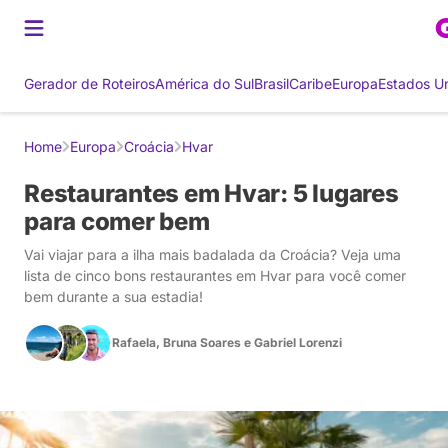
Gerador de Roteiros
América do Sul
Brasil
Caribe
Europa
Estados U
Home
Europa
Croácia
Hvar
Restaurantes em Hvar: 5 lugares
para comer bem
Vai viajar para a ilha mais badalada da Croácia? Veja uma
lista de cinco bons restaurantes em Hvar para você comer
bem durante a sua estadia!
Rafaela
,
Bruna Soares
e
Gabriel Lorenzi