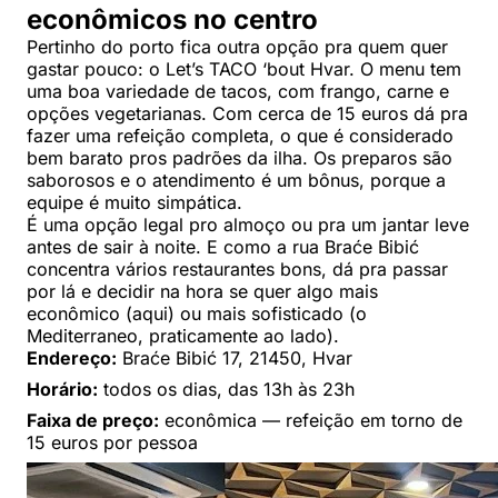
econômicos no centro
Pertinho do porto fica outra opção pra quem quer
gastar pouco: o Let’s TACO ‘bout Hvar. O menu tem
uma boa variedade de tacos, com frango, carne e
opções vegetarianas. Com cerca de 15 euros dá pra
fazer uma refeição completa, o que é considerado
bem barato pros padrões da ilha. Os preparos são
saborosos e o atendimento é um bônus, porque a
equipe é muito simpática.
É uma opção legal pro almoço ou pra um jantar leve
antes de sair à noite. E como a rua Braće Bibić
concentra vários restaurantes bons, dá pra passar
por lá e decidir na hora se quer algo mais
econômico (aqui) ou mais sofisticado (o
Mediterraneo, praticamente ao lado).
Endereço:
Braće Bibić 17, 21450, Hvar
Horário:
todos os dias, das 13h às 23h
Faixa de preço:
econômica — refeição em torno de
15 euros por pessoa