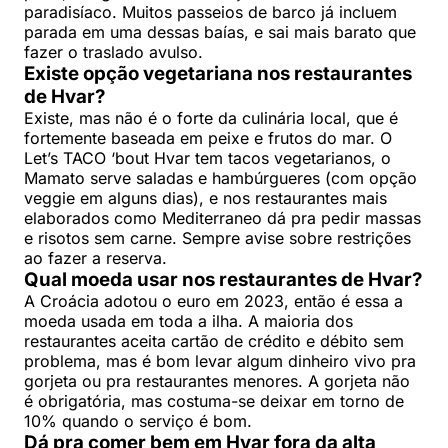
paradisíaco. Muitos passeios de barco já incluem
parada em uma dessas baías, e sai mais barato que
fazer o traslado avulso.
Existe opção vegetariana nos restaurantes
de Hvar?
Existe, mas não é o forte da culinária local, que é
fortemente baseada em peixe e frutos do mar. O
Let’s TACO ‘bout Hvar tem tacos vegetarianos, o
Mamato serve saladas e hambúrgueres (com opção
veggie em alguns dias), e nos restaurantes mais
elaborados como Mediterraneo dá pra pedir massas
e risotos sem carne. Sempre avise sobre restrições
ao fazer a reserva.
Qual moeda usar nos restaurantes de Hvar?
A Croácia adotou o euro em 2023, então é essa a
moeda usada em toda a ilha. A maioria dos
restaurantes aceita cartão de crédito e débito sem
problema, mas é bom levar algum dinheiro vivo pra
gorjeta ou pra restaurantes menores. A gorjeta não
é obrigatória, mas costuma-se deixar em torno de
10% quando o serviço é bom.
Dá pra comer bem em Hvar fora da alta