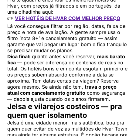
Hvar, com preços já filtrados e em português, dá
uma olhadinha aqui:
👉
VER HOTÉIS DE HVAR COM MELHOR PREÇO
Lá você consegue filtrar por região, datas, faixa de
preço e nota de avaliação. A gente sempre usa o
filtro ‘nota 8+’ e cancelamento gratuito — assim
garante que vai pegar um lugar bom e fica tranquilo
se precisar mudar os planos.
Dica final:
quanto antes você reservar,
mais barato
fica
— pode ser diferença de centenas de reais no
total. Os hotéis bons e em conta esgotam primeiro e
os preços sobem absurdo conforme a data se
aproxima. Tem datas certas da viagem? Reserva
agora mesmo. Se ainda não tem,
trava o preço
atual com cancelamento gratuito
como segurança
— depois ajusta quando os planos firmarem.
Jelsa e vilarejos costeiros — pra
quem quer isolamento
Jelsa é uma cidade menor, mais autêntica, boa pra
quem quer evitar de vez as multidões de Hvar Town
mas ainda ter alguma estrutura. É opção bacana pra