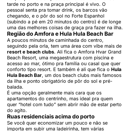
tarde no porto e na praça principal é vivo. O
pessoal senta pra tomar drink, os barcos vão
chegando, e o pôr do sol no Forte Espanhol
(subindo a pé em 20 minutos do centro) é de longe
uma das melhores coisas de graça pra fazer na ilha.
Região do Amfora e Hula Hula Beach Bar
A poucos minutos de caminhada do centro,
seguindo pela orla, tem uma área com vibe mais de
resort e beach clubs
. Ali fica o Amfora Hvar Grand
Beach Resort, uma megaestrutura com piscina e
acesso ao mar, ótimo pra família ou casal que quer
conforto tipo resort. E também é ali que fica o
Hula
Hula Beach Bar
, um dos beach clubs mais famosos
da ilha e ponto obrigatório de pôr do sol e pré-
balada.
É uma opção geralmente mais cara que os
apartamentos do centrinho, mas ideal pra quem
quer “hotel com tudo” sem abrir mão de estar perto
do agito.
Ruas residenciais acima do porto
Se você quer economizar um pouco e não se
importa em subir uma ladeirinha, tem várias