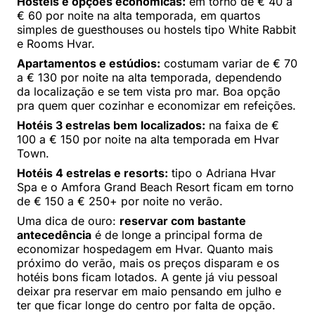
Hostels e opções econômicas:
em torno de € 40 a
€ 60 por noite na alta temporada, em quartos
simples de guesthouses ou hostels tipo White Rabbit
e Rooms Hvar.
Apartamentos e estúdios:
costumam variar de € 70
a € 130 por noite na alta temporada, dependendo
da localização e se tem vista pro mar. Boa opção
pra quem quer cozinhar e economizar em refeições.
Hotéis 3 estrelas bem localizados:
na faixa de €
100 a € 150 por noite na alta temporada em Hvar
Town.
Hotéis 4 estrelas e resorts:
tipo o Adriana Hvar
Spa e o Amfora Grand Beach Resort ficam em torno
de € 150 a € 250+ por noite no verão.
Uma dica de ouro:
reservar com bastante
antecedência
é de longe a principal forma de
economizar hospedagem em Hvar. Quanto mais
próximo do verão, mais os preços disparam e os
hotéis bons ficam lotados. A gente já viu pessoal
deixar pra reservar em maio pensando em julho e
ter que ficar longe do centro por falta de opção.