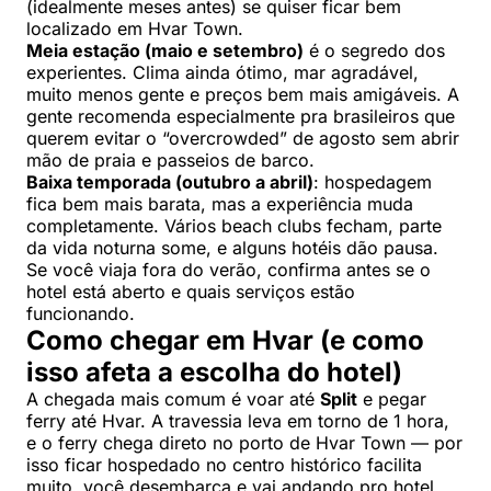
(idealmente meses antes) se quiser ficar bem
localizado em Hvar Town.
Meia estação (maio e setembro)
é o segredo dos
experientes. Clima ainda ótimo, mar agradável,
muito menos gente e preços bem mais amigáveis. A
gente recomenda especialmente pra brasileiros que
querem evitar o “overcrowded” de agosto sem abrir
mão de praia e passeios de barco.
Baixa temporada (outubro a abril)
: hospedagem
fica bem mais barata, mas a experiência muda
completamente. Vários beach clubs fecham, parte
da vida noturna some, e alguns hotéis dão pausa.
Se você viaja fora do verão, confirma antes se o
hotel está aberto e quais serviços estão
funcionando.
Como chegar em Hvar (e como
isso afeta a escolha do hotel)
A chegada mais comum é voar até
Split
e pegar
ferry até Hvar. A travessia leva em torno de 1 hora,
e o ferry chega direto no porto de Hvar Town — por
isso ficar hospedado no centro histórico facilita
muito, você desembarca e vai andando pro hotel