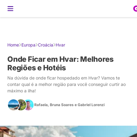
Gerador de Roteiros
América do Sul
Brasil
Caribe
Europa
Estados U
Home
Europa
Croácia
Hvar
Onde Ficar em Hvar: Melhores
Regiões e Hotéis
Na dúvida de onde ficar hospedado em Hvar? Vamos te
contar qual é a melhor região para você conseguir curtir ao
máximo a ilha!
Rafaela
,
Bruna Soares
e
Gabriel Lorenzi