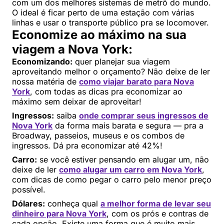
com um dos melhores sistemas de metrô do mundo.
O ideal é ficar perto de uma estação com várias
linhas e usar o transporte público pra se locomover.
Economize ao máximo na sua
viagem a Nova York:
Economizando:
quer planejar sua viagem
aproveitando melhor o orçamento? Não deixe de ler
nossa matéria de
como viajar barato para Nova
York
, com todas as dicas pra economizar ao
máximo sem deixar de aproveitar!
Ingressos:
saiba
onde comprar seus ingressos de
Nova York
da forma mais barata e segura — pra a
Broadway, passeios, museus e os combos de
ingressos. Dá pra economizar até 42%!
Carro:
se você estiver pensando em alugar um, não
deixe de ler
como alugar um carro em Nova York
,
com dicas de como pegar o carro pelo menor preço
possível.
Dólares:
conheça qual
a melhor forma de levar seu
dinheiro para Nova York
, com os prós e contras de
cada opção. Existe uma forma que é muito mais