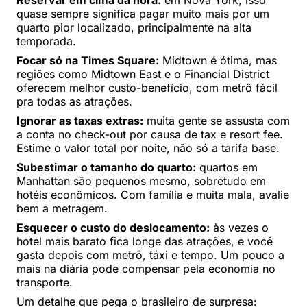
Reservar em cima da hora:
em Nova York, isso
quase sempre significa pagar muito mais por um
quarto pior localizado, principalmente na alta
temporada.
Focar só na Times Square:
Midtown é ótima, mas
regiões como Midtown East e o Financial District
oferecem melhor custo-benefício, com metrô fácil
pra todas as atrações.
Ignorar as taxas extras:
muita gente se assusta com
a conta no check-out por causa de tax e resort fee.
Estime o valor total por noite, não só a tarifa base.
Subestimar o tamanho do quarto:
quartos em
Manhattan são pequenos mesmo, sobretudo em
hotéis econômicos. Com família e muita mala, avalie
bem a metragem.
Esquecer o custo do deslocamento:
às vezes o
hotel mais barato fica longe das atrações, e você
gasta depois com metrô, táxi e tempo. Um pouco a
mais na diária pode compensar pela economia no
transporte.
Um detalhe que pega o brasileiro de surpresa: