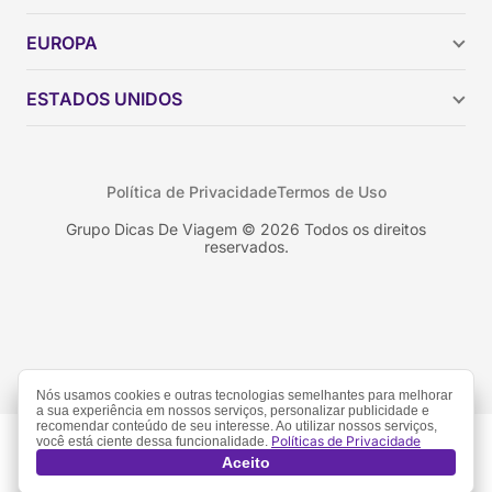
Argentina
EUROPA
Brasil
Chile
ESTADOS UNIDOS
Colômbia
Peru
Califórnia
Uruguai
Flórida
Política de Privacidade
Termos de Uso
Geórgia
Nova York
Grupo Dicas De Viagem © 2026 Todos os direitos
reservados.
Orlando
Nós usamos cookies e outras tecnologias semelhantes para melhorar
a sua experiência em nossos serviços, personalizar publicidade e
recomendar conteúdo de seu interesse. Ao utilizar nossos serviços,
Políticas de Privacidade
você está ciente dessa funcionalidade.
Aceito