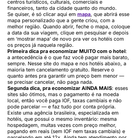
centros turísticos, culturais, comerciais e
financeiros, tanto da cidade quanto do mundo.
Se quiser, é só clicar aqui em
mapa
, que abrirá esse
mapa personalizado que a gente criou, com a
melhor região. Quando abrir, feche o mapa, coloque
a data da sua viagem, clique em pesquisar e depois
em ‘mostrar mapa’ de novo pra ver os hotéis com
os preços já naquela região.
Primeira dica pra economizar MUITO com o hotel
:
a antecedência é o que faz você pagar mais barato,
sempre. Nesse site do mapa e nos hotéis abaixo, a
maioria tem cancelamento gratuito. Reserve o
quanto antes pra garantir um preço bem menor —
se precisar cancelar, não paga nada.
Segunda dica, pra economizar AINDA MAIS
: esses
sites são ótimos, mas o pagamento é na moeda
local, então você paga IOF, taxas cambiais e não
pode parcelar — e faz tudo por conta própria.
Existe uma agência brasileira, especializada em
hotéis, que possui o mesmo inventário: mesma
hospedagem, muitas vezes com preço melhor,
pagando em reais (sem IOF nem taxas cambiais) e
parcelando em até 12x. Ainda tem atendimento por