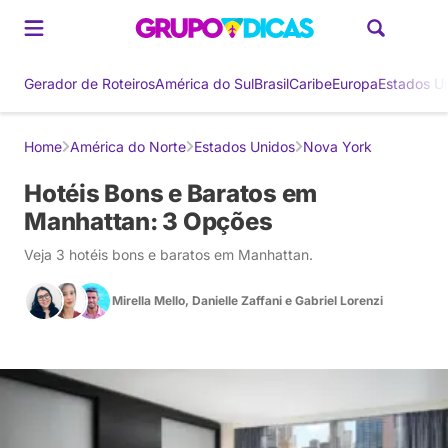
Gerador de Roteiros
América do Sul
Brasil
Caribe
Europa
Estados U
Home
América do Norte
Estados Unidos
Nova York
Hotéis Bons e Baratos em
Manhattan: 3 Opções
Veja 3 hotéis bons e baratos em Manhattan.
Mirella Mello
,
Danielle Zaffani
e
Gabriel Lorenzi