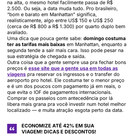
na alta, o mesmo hotel facilmente passa de R$
2.500. Ou seja, a data muda tudo. Pro brasileiro,
“bom e barato em Manhattan” significa,
realisticamente, algo entre US$ 150 e US$ 250
(cerca de R$ 800 a R$ 1.300) por quarto duplo bem
avaliado.
Uma dica que pouca gente sabe:
domingo costuma
ter as tarifas mais baixas
em Manhattan, enquanto a
segunda tende a sair mais cara. Isso pode pesar na
sua estratégia de chegada e saída.
Outra coisa que a gente sempre usa pra fechar bons
preços é
esse site que a gente usa em todas as
viagens
pra reservar os ingressos e o transfer do
aeroporto pro hotel. Ele costuma ter o menor preço
e é um dos poucos com pagamento já em reais, o
que evita o IOF de pagamentos internacionais.
Comprar os passeios com antecedência por lá
libera mais grana pra você investir num hotel melhor
localizado — e muita atração esgota perto da data.
ECONOMIZE ATÉ 42% EM SUA
VIAGEM!
DICAS E DESCONTOS!