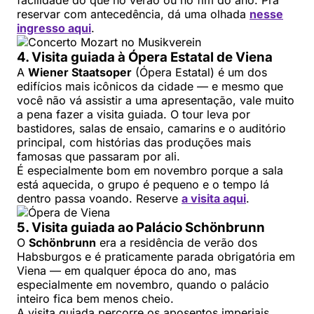
facilidade do que no verão ou no fim do ano. Pra
reservar com antecedência, dá uma olhada
nesse
ingresso aqui
.
4. Visita guiada à Ópera Estatal de Viena
A
Wiener Staatsoper
(Ópera Estatal) é um dos
edifícios mais icônicos da cidade — e mesmo que
você não vá assistir a uma apresentação, vale muito
a pena fazer a visita guiada. O tour leva por
bastidores, salas de ensaio, camarins e o auditório
principal, com histórias das produções mais
famosas que passaram por ali.
É especialmente bom em novembro porque a sala
está aquecida, o grupo é pequeno e o tempo lá
dentro passa voando. Reserve
a visita aqui
.
5. Visita guiada ao Palácio Schönbrunn
O
Schönbrunn
era a residência de verão dos
Habsburgos e é praticamente parada obrigatória em
Viena — em qualquer época do ano, mas
especialmente em novembro, quando o palácio
inteiro fica bem menos cheio.
A visita guiada percorre os aposentos imperiais,