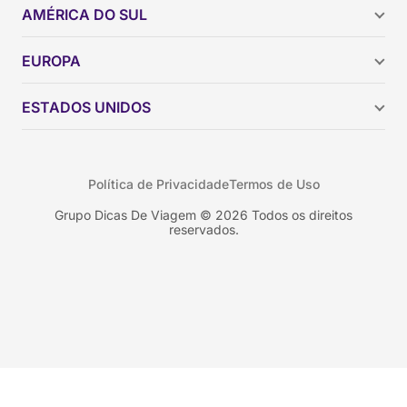
AMÉRICA DO SUL
Argentina
EUROPA
Brasil
Chile
ESTADOS UNIDOS
Colômbia
Peru
Califórnia
Uruguai
Flórida
Política de Privacidade
Termos de Uso
Geórgia
Nova York
Grupo Dicas De Viagem © 2026 Todos os direitos
reservados.
Orlando