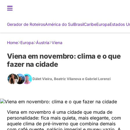
Gerador de Roteiros
América do Sul
Brasil
Caribe
Europa
Estados U
Home
Europa
Áustria
Viena
Viena em novembro: clima e o que
fazer na cidade
Dálet Vieira
,
Beatriz Vilanova
e
Gabriel Lorenzi
Viena em novembro é uma cidade que muda de
personalidade: fica mais quieta, mais elegante, com
aquele clima de pré-inverno que combina demais
com café quente, palácio imperial e museu vazio. A