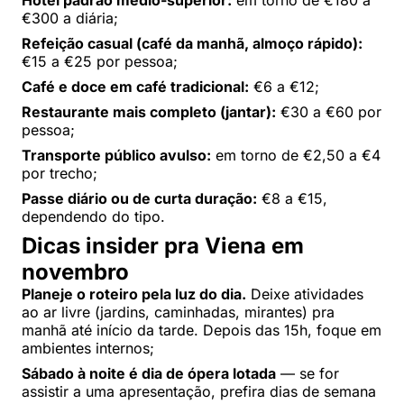
Hotel padrão médio-superior:
em torno de €180 a
€300 a diária;
Refeição casual (café da manhã, almoço rápido):
€15 a €25 por pessoa;
Café e doce em café tradicional:
€6 a €12;
Restaurante mais completo (jantar):
€30 a €60 por
pessoa;
Transporte público avulso:
em torno de €2,50 a €4
por trecho;
Passe diário ou de curta duração:
€8 a €15,
dependendo do tipo.
Dicas insider pra Viena em
novembro
Planeje o roteiro pela luz do dia.
Deixe atividades
ao ar livre (jardins, caminhadas, mirantes) pra
manhã até início da tarde. Depois das 15h, foque em
ambientes internos;
Sábado à noite é dia de ópera lotada
— se for
assistir a uma apresentação, prefira dias de semana