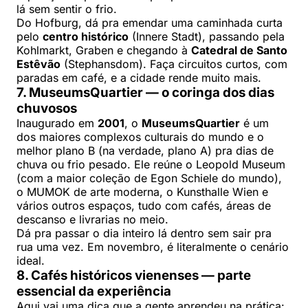
lá sem sentir o frio.
Do Hofburg, dá pra emendar uma caminhada curta
pelo
centro histórico
(Innere Stadt), passando pela
Kohlmarkt, Graben e chegando à
Catedral de Santo
Estêvão
(Stephansdom). Faça circuitos curtos, com
paradas em café, e a cidade rende muito mais.
7. MuseumsQuartier — o coringa dos dias
chuvosos
Inaugurado em
2001
, o
MuseumsQuartier
é um
dos maiores complexos culturais do mundo e o
melhor plano B (na verdade, plano A) pra dias de
chuva ou frio pesado. Ele reúne o Leopold Museum
(com a maior coleção de Egon Schiele do mundo),
o MUMOK de arte moderna, o Kunsthalle Wien e
vários outros espaços, tudo com cafés, áreas de
descanso e livrarias no meio.
Dá pra passar o dia inteiro lá dentro sem sair pra
rua uma vez. Em novembro, é literalmente o cenário
ideal.
8. Cafés históricos vienenses — parte
essencial da experiência
Aqui vai uma dica que a gente aprendeu na prática: