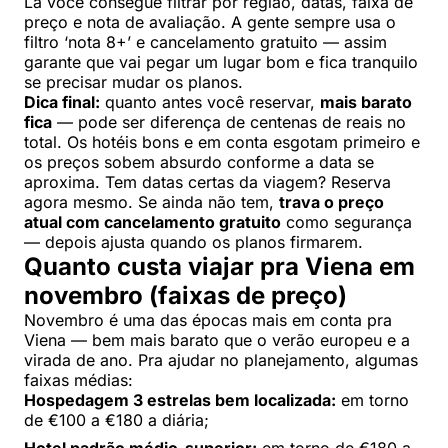
Lá você consegue filtrar por região, datas, faixa de
preço e nota de avaliação. A gente sempre usa o
filtro ‘nota 8+’ e cancelamento gratuito — assim
garante que vai pegar um lugar bom e fica tranquilo
se precisar mudar os planos.
Dica final:
quanto antes você reservar,
mais barato
fica
— pode ser diferença de centenas de reais no
total. Os hotéis bons e em conta esgotam primeiro e
os preços sobem absurdo conforme a data se
aproxima. Tem datas certas da viagem? Reserva
agora mesmo. Se ainda não tem,
trava o preço
atual com cancelamento gratuito
como segurança
— depois ajusta quando os planos firmarem.
Quanto custa viajar pra Viena em
novembro (faixas de preço)
Novembro é uma das épocas mais em conta pra
Viena — bem mais barato que o verão europeu e a
virada de ano. Pra ajudar no planejamento, algumas
faixas médias:
Hospedagem 3 estrelas bem localizada:
em torno
de €100 a €180 a diária;