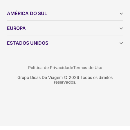
AMÉRICA DO SUL
Argentina
EUROPA
Brasil
Chile
ESTADOS UNIDOS
Colômbia
Peru
Califórnia
Uruguai
Flórida
Política de Privacidade
Termos de Uso
Geórgia
Nova York
Grupo Dicas De Viagem © 2026 Todos os direitos
reservados.
Orlando