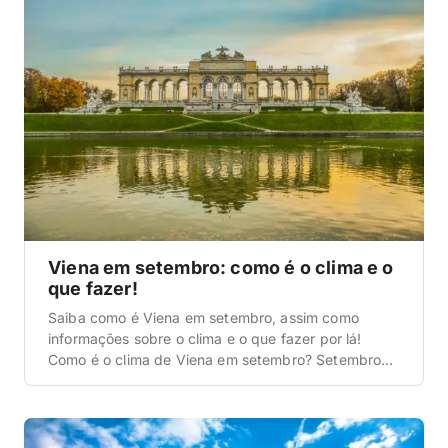
então dá […]
Viena em setembro: como é o clima e o
que fazer!
Saiba como é Viena em setembro, assim como
informações sobre o clima e o que fazer por lá!
Como é o clima de Viena em setembro? Setembro
em Viena é o início da transição do verão para o
outono, com temperaturas mais amenas e
agradáveis. As máximas costumam variar entre
20 °C e 22 °C, enquanto as […]