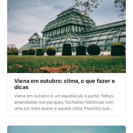
outono europeu que a gente vê […]
Viena em outubro: clima, o que fazer e
dicas
Viena em outubro é um espetáculo à parte: folhas
amareladas nos parques, fachadas históricas com
uma luz mais suave e aquele clima friozinho que
combina demais com um café tradicional pra dar
uma pausa entre um passeio e outro. E o melhor é
que a cidade já não está lotada como no verão,