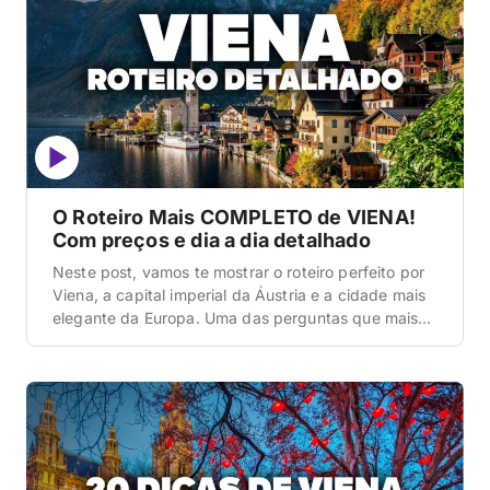
O Roteiro Mais COMPLETO de VIENA!
Com preços e dia a dia detalhado
Neste post, vamos te mostrar o roteiro perfeito por
Viena, a capital imperial da Áustria e a cidade mais
elegante da Europa. Uma das perguntas que mais
recebemos é como montar um itinerário lógico em
uma metrópole que transborda palácios
gigantescos, museus de classe mundial e uma
infinidade de cafés históricos. Muita gente comete o
[…]