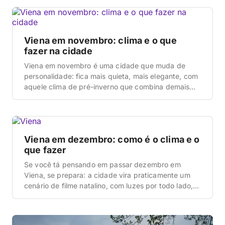
permitem fácil acesso às principais atrações. Após
[…]
Viena em novembro: clima e o que
fazer na cidade
Viena em novembro é uma cidade que muda de
personalidade: fica mais quieta, mais elegante, com
aquele clima de pré-inverno que combina demais
com café quente, palácio imperial e museu vazio. A
gente foi pra Viena nessa época e o que mais
surpreendeu foi como a cidade fica cinematográfica
— luz baixa, menos turista e […]
Viena em dezembro: como é o clima e o
que fazer
Se você tá pensando em passar dezembro em
Viena, se prepara: a cidade vira praticamente um
cenário de filme natalino, com luzes por todo lado,
cheiro de vinho quente no ar e mercados que
ocupam praças inteiras. Mas também é frio de
verdade — nada daquele friozinho gostoso de