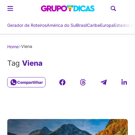
Gerador de Roteiros
América do Sul
Brasil
Caribe
Europa
Estados U
Viena
Home
Tag
Viena
Compartilhar