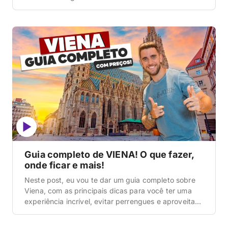
perceber que embarcou na estação errada é o tipo
de perrengue que dá pra evitar com um pouco de
leitura antes da viagem. Viena tem três estações
principais de trem, […]
Guia completo de VIENA! O que fazer,
onde ficar e mais!
Neste post, eu vou te dar um guia completo sobre
Viena, com as principais dicas para você ter uma
experiência incrível, evitar perrengues e aproveitar
ao máximo sua viagem. Vamos falar sobre onde
ficar hospedado para fazer quase tudo a pé, como