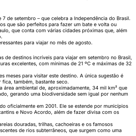
 7 de setembro – que celebra a Independência do Brasil.
s que são perfeitos para fazer um bate e volta ou
ulo, que conta com várias cidades próximas que, além
.
eressantes para viajar no mês de agosto.
s de destinos incríveis para viajar em setembro no Brasil,
turas excelentes, com mínimas de 21 ºC e máximas de 32
s meses para visitar este destino. A única sugestão é
 fica, também, bastante seco.
sa área ambiental de, aproximadamente, 34 mil km² que
rrado, gerando uma biodiversidade sem igual por nenhum
ado oficialmente em 2001. Ele se estende por municípios
cantins e Novo Acordo, além de fazer divisa com os
areias douradas, trilhas, cachoeiras e os famosos
ascentes de rios subterrâneos, que surgem como uma