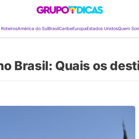
 Roteiros
América do Sul
Brasil
Caribe
Europa
Estados Unidos
Quem So
 Brasil: Quais os dest