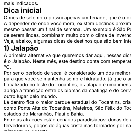
mais indicados.
Dica inicial
O mês de setembro possui apenas um feriado, que é o de
A depender de onde você mora, existem destinos próximo
mesmo passar um final de semana. Um exemplo é São Pa
de serem lindas, combinam muito com o clima de inverno
Veja, abaixo, algumas dicas de destinos que são bem int
1) Jalapão
A primeira alternativa que queremos dar aqui, nessas dica
é o Jalapão. Neste mês, este destino conta com tempera
ºC.
Por ser o período de seca, é considerado um dos melhore
para que você se mantenha sempre hidratado, já que o ar
Localizado no leste do Tocantins, o Jalapão é uma imen
abriga a transição entre os biomas da caatinga e do ce
outro lugar pelo mundo.
Lá dentro fica o maior parque estadual do Tocantins, cri
como Ponte Alta do Tocantins, Mateiros, São Félix do To
estados do Maranhão, Piauí e Bahia.
Entre as atrações estão cenários paradisíacos: dunas de 
fervedouros, poços de águas cristalinas formados por n