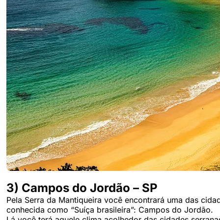
3) Campos do Jordão – SP
Pela Serra da Mantiqueira você encontrará uma das cid
conhecida como “Suíça brasileira”: Campos do Jordão.
Lá você terá aquele clima acolhedor das cidades serrana