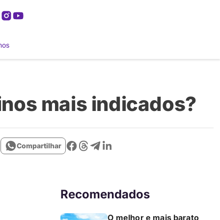
mos
inos mais indicados?
Compartilhar
Recomendados
O melhor e mais barato