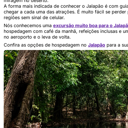
miragem no deserto.
A forma mais indicada de conhecer o Jalapão é com gu
chegar a cada uma das atrações. É muito fácil se perder 
regiões sem sinal de celular.
Nós conhecemos uma
excursão muito boa para o Jalap
hospedagem com café da manhã, refeições inclusas e um
no aeroporto e o leva de volta.
Confira as opções de hospedagem no
Jalapão
para a su