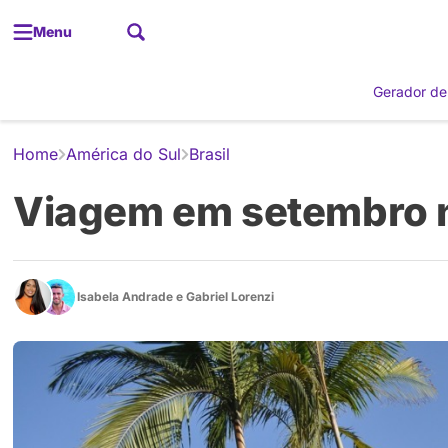
Menu
Gerador de
Home
América do Sul
Brasil
Viagem em setembro no
Isabela Andrade
e
Gabriel Lorenzi