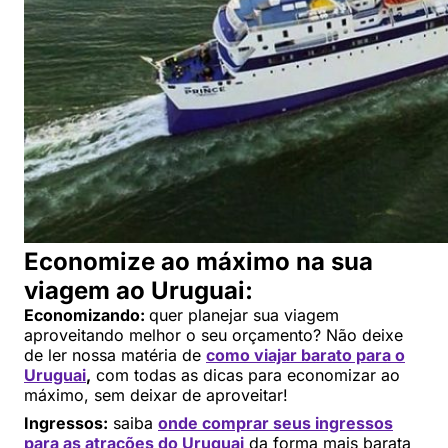
Economize ao máximo na sua
viagem ao Uruguai:
Economizando:
quer planejar sua viagem
aproveitando melhor o seu orçamento? Não deixe
de ler nossa matéria de
como viajar barato para o
Uruguai
,
com todas as dicas para economizar ao
máximo, sem deixar de aproveitar!
Ingressos:
saiba
onde comprar seus ingressos
para as atrações do Uruguai
da forma mais barata