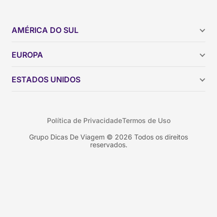
AMÉRICA DO SUL
Argentina
EUROPA
Brasil
Chile
ESTADOS UNIDOS
Colômbia
Peru
Califórnia
Uruguai
Flórida
Política de Privacidade
Termos de Uso
Geórgia
Nova York
Grupo Dicas De Viagem © 2026 Todos os direitos
reservados.
Orlando