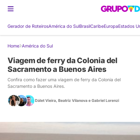
Gerador de Roteiros
América do Sul
Brasil
Caribe
Europa
Estados U
Home
América do Sul
Viagem de ferry da Colonia del
Sacramento a Buenos Aires
Confira como fazer uma viagem de ferry da Colonia del
Sacramento a Buenos Aires.
Dálet Vieira
,
Beatriz Vilanova
e
Gabriel Lorenzi