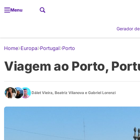
Menu
Gerador de
Home
Europa
Portugal
Porto
Viagem ao Porto, Portug
Dálet Vieira
,
Beatriz Vilanova
e
Gabriel Lorenzi