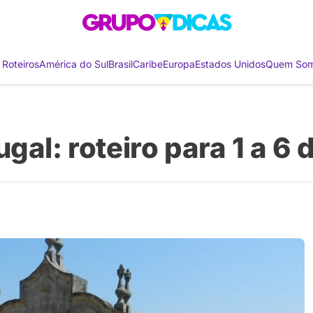
 Roteiros
América do Sul
Brasil
Caribe
Europa
Estados Unidos
Quem So
al: roteiro para 1 a 6 