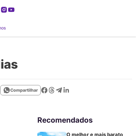
mos
dias
Compartilhar
Recomendados
O melhor e mais barato