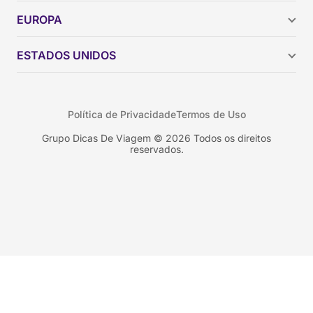
Argentina
EUROPA
Brasil
Chile
ESTADOS UNIDOS
Colômbia
Peru
Califórnia
Uruguai
Flórida
Política de Privacidade
Termos de Uso
Geórgia
Nova York
Grupo Dicas De Viagem © 2026 Todos os direitos
reservados.
Orlando