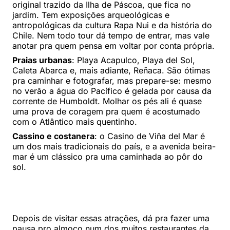
original trazido da Ilha de Páscoa, que fica no
jardim. Tem exposições arqueológicas e
antropológicas da cultura Rapa Nui e da história do
Chile. Nem todo tour dá tempo de entrar, mas vale
anotar pra quem pensa em voltar por conta própria.
Praias urbanas
: Playa Acapulco, Playa del Sol,
Caleta Abarca e, mais adiante, Reñaca. São ótimas
pra caminhar e fotografar, mas prepare-se: mesmo
no verão a água do Pacífico é gelada por causa da
corrente de Humboldt. Molhar os pés ali é quase
uma prova de coragem pra quem é acostumado
com o Atlântico mais quentinho.
Cassino e costanera
: o Casino de Viña del Mar é
um dos mais tradicionais do país, e a avenida beira-
mar é um clássico pra uma caminhada ao pôr do
sol.
Depois de visitar essas atrações, dá pra fazer uma
pausa pro almoço num dos muitos restaurantes da