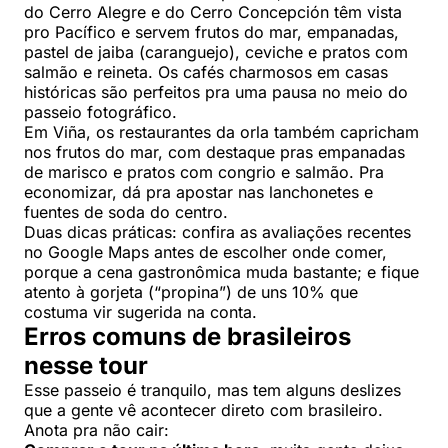
do Cerro Alegre e do Cerro Concepción têm vista
pro Pacífico e servem frutos do mar, empanadas,
pastel de jaiba (caranguejo), ceviche e pratos com
salmão e reineta. Os cafés charmosos em casas
históricas são perfeitos pra uma pausa no meio do
passeio fotográfico.
Em Viña, os restaurantes da orla também capricham
nos frutos do mar, com destaque pras empanadas
de marisco e pratos com congrio e salmão. Pra
economizar, dá pra apostar nas lanchonetes e
fuentes de soda do centro.
Duas dicas práticas: confira as avaliações recentes
no Google Maps antes de escolher onde comer,
porque a cena gastronômica muda bastante; e fique
atento à gorjeta (“propina”) de uns 10% que
costuma vir sugerida na conta.
Erros comuns de brasileiros
nesse tour
Esse passeio é tranquilo, mas tem alguns deslizes
que a gente vê acontecer direto com brasileiro.
Anota pra não cair: