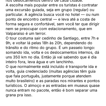
nos deslocamentos dentro de cada cidade.
A escolha mais popular entre os turistas é contratar
uma excursão guiada, seja em grupo (regular) ou
particular. A agência busca você no hotel — ou num
ponto de encontro central — e leva até a costa de
forma segura e confortável, sem você ter que dirigir
nem se preocupar com estacionamento, que em
Valparaíso é um terror.
O tour costuma sair cedinho de Santiago, entre 7h e
9h, e voltar lá pelas 18h às 20h, dependendo do
trânsito e do ritmo do grupo. É um passeio longo:
somando ida, volta e os deslocamentos internos, dá
uns 350 km no dia. Então já vai sabendo que é dia
inteiro fora, leva água e um lanchinho.
O que normalmente está incluído é transporte ida e
volta, guia credenciado (muitas agências têm guia
que fala português, justamente porque atendem
muito brasileiro) e as paradas nos mirantes e pontos
turísticos. O almoço e as entradas em museus quase
nunca entram no pacote, então é bom separar uma
grana pra isso.