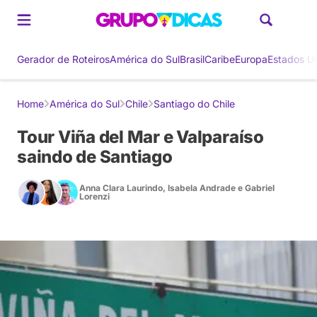
Gerador de Roteiros
América do Sul
Brasil
Caribe
Europa
Estados U
Home
América do Sul
Chile
Santiago do Chile
Tour Viña del Mar e Valparaíso
saindo de Santiago
Anna Clara Laurindo
,
Isabela Andrade
e
Gabriel
Lorenzi