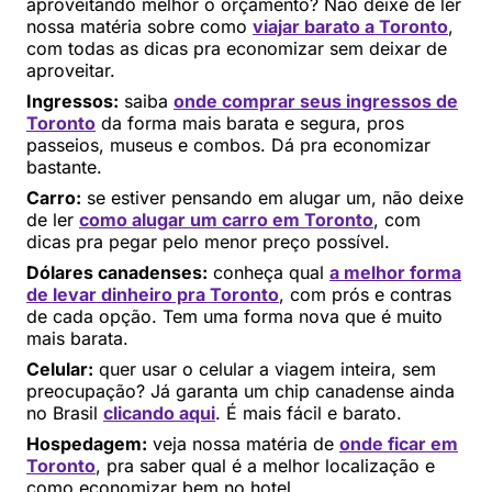
aproveitando melhor o orçamento? Não deixe de ler
nossa matéria sobre como
viajar barato a Toronto
,
com todas as dicas pra economizar sem deixar de
aproveitar.
Ingressos:
saiba
onde comprar seus ingressos de
Toronto
da forma mais barata e segura, pros
passeios, museus e combos. Dá pra economizar
bastante.
Carro:
se estiver pensando em alugar um, não deixe
de ler
como alugar um carro em Toronto
, com
dicas pra pegar pelo menor preço possível.
Dólares canadenses:
conheça qual
a melhor forma
de levar dinheiro pra Toronto
, com prós e contras
de cada opção. Tem uma forma nova que é muito
mais barata.
Celular:
quer usar o celular a viagem inteira, sem
preocupação? Já garanta um chip canadense ainda
no Brasil
clicando aqui
. É mais fácil e barato.
Hospedagem:
veja nossa matéria de
onde ficar em
Toronto
, pra saber qual é a melhor localização e
como economizar bem no hotel.