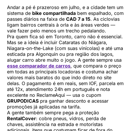
Andar a pé é prazeroso em julho, e a cidade tem um
sistema de
bike compartilhada
bem espalhado, com
passes diários na faixa de
CAD 7 a 15
. As ciclovias
ligam bairros centrais à orla e às áreas verdes —
vale fazer pelo menos um trecho pedalando.
Pra quem fica só em Toronto, carro não é essencial.
Mas se a ideia é incluir Cataratas do Niágara,
Niagara-on-the-Lake (com suas vinícolas) e até uma
esticada pra Algonquin ou pra região dos lagos,
alugar carro abre muito o jogo. A gente sempre usa
esse comparador de carros
, que compara o preço
em todas as principais locadoras e costuma achar
valores mais baratos do que indo direto no site
delas. O pagamento é em reais, sem IOF, parcela em
até 12x, atendimento 24h em português e nota
excelente no ReclameAqui — usa o cupom
GRUPODICAS
pra ganhar desconto e acessar
promoções já aplicadas na tarifa.
A gente também sempre pega a proteção
RentalCover
: cobre pneus, vidros, perda de
chaves, assistência na estrada e motoristas
adicionais, itens que costumam ficar de fora do