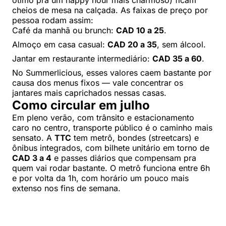
ótimo pra um happy hour mais charmoso) ficam
cheios de mesa na calçada. As faixas de preço por
pessoa rodam assim:
Café da manhã ou brunch:
CAD 10 a 25
.
Almoço em casa casual:
CAD 20 a 35
, sem álcool.
Jantar em restaurante intermediário:
CAD 35 a 60
.
No Summerlicious, esses valores caem bastante por
causa dos menus fixos — vale concentrar os
jantares mais caprichados nessas casas.
Como circular em julho
Em pleno verão, com trânsito e estacionamento
caro no centro, transporte público é o caminho mais
sensato. A
TTC
tem metrô, bondes (streetcars) e
ônibus integrados, com bilhete unitário em torno de
CAD 3 a 4
e passes diários que compensam pra
quem vai rodar bastante. O metrô funciona entre 6h
e por volta da 1h, com horário um pouco mais
extenso nos fins de semana.