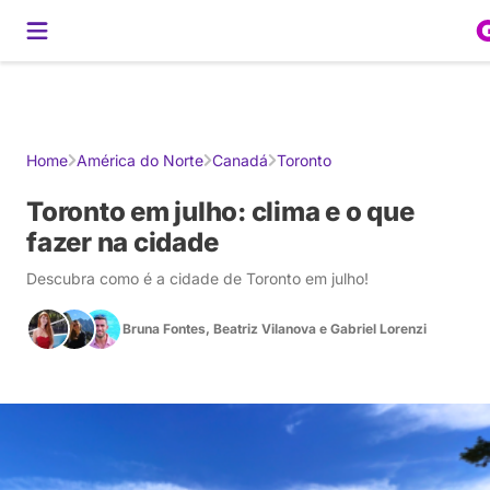
Gerador de Roteiros
América do Sul
Brasil
Caribe
Europa
Estados U
Home
América do Norte
Canadá
Toronto
Toronto em julho: clima e o que
fazer na cidade
Descubra como é a cidade de Toronto em julho!
Bruna Fontes
,
Beatriz Vilanova
e
Gabriel Lorenzi