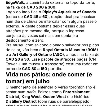
EdgeWalk
, a caminhada externa no topo da torre,
na faixa de
CAD 200 a 300
.
Logo do lado fica o
Ripley’s Aquarium of Canada
(cerca de
CAD 45 a 60
), opção ideal pra encaixar
num dia de chuva ou intercalar com algum passeio
externo. A gente costuma deixar essas duas
atrações pro mesmo dia, porque o ingresso
conjunto às vezes sai mais em conta e o
deslocamento é zero.
Pra museu com ar-condicionado salvador nos picos
de calor, vão bem o
Royal Ontario Museum (ROM)
e a
Art Gallery of Ontario (AGO)
, ambos na faixa de
CAD 20 a 30
. Esse pacote de atrações pagas (CN
Tower + um museu + transporte) costuma rodar em
torno de
CAD 80 a 150
por dia.
Vida nos pátios: onde comer (e
tomar) em julho
O melhor jeito de entender o verão torontoniano é
sentar num
patio
. Bairros como
Entertainment
District
,
King West
,
Queen West
e o histórico
Distillery District
(com ruas de paralelepípedo,