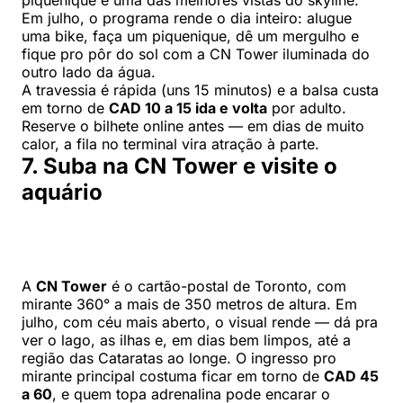
piquenique e uma das melhores vistas do skyline.
Em julho, o programa rende o dia inteiro: alugue
uma bike, faça um piquenique, dê um mergulho e
fique pro pôr do sol com a CN Tower iluminada do
outro lado da água.
A travessia é rápida (uns 15 minutos) e a balsa custa
em torno de
CAD 10 a 15 ida e volta
por adulto.
Reserve o bilhete online antes — em dias de muito
calor, a fila no terminal vira atração à parte.
7. Suba na CN Tower e visite o
aquário
A
CN Tower
é o cartão-postal de Toronto, com
mirante 360° a mais de 350 metros de altura. Em
julho, com céu mais aberto, o visual rende — dá pra
ver o lago, as ilhas e, em dias bem limpos, até a
região das Cataratas ao longe. O ingresso pro
mirante principal costuma ficar em torno de
CAD 45
a 60
, e quem topa adrenalina pode encarar o