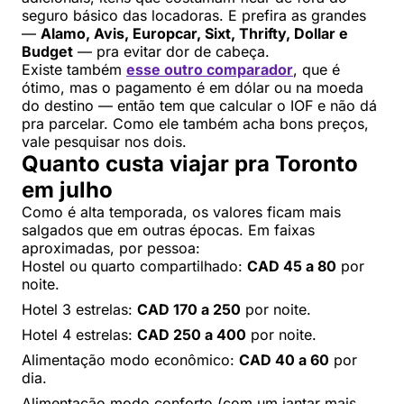
seguro básico das locadoras. E prefira as grandes
—
Alamo, Avis, Europcar, Sixt, Thrifty, Dollar e
Budget
— pra evitar dor de cabeça.
Existe também
esse outro comparador
, que é
ótimo, mas o pagamento é em dólar ou na moeda
do destino — então tem que calcular o IOF e não dá
pra parcelar. Como ele também acha bons preços,
vale pesquisar nos dois.
Quanto custa viajar pra Toronto
em julho
Como é alta temporada, os valores ficam mais
salgados que em outras épocas. Em faixas
aproximadas, por pessoa:
Hostel ou quarto compartilhado:
CAD 45 a 80
por
noite.
Hotel 3 estrelas:
CAD 170 a 250
por noite.
Hotel 4 estrelas:
CAD 250 a 400
por noite.
Alimentação modo econômico:
CAD 40 a 60
por
dia.
Alimentação modo conforto (com um jantar mais