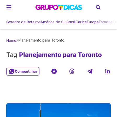
Gerador de Roteiros
América do Sul
Brasil
Caribe
Europa
Estados U
Planejamento para Toronto
Home
Tag
Planejamento para Toronto
Compartilhar