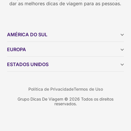
dar as melhores dicas de viagem para as pessoas.
AMÉRICA DO SUL
Argentina
EUROPA
Brasil
Chile
ESTADOS UNIDOS
Colômbia
Peru
Califórnia
Uruguai
Flórida
Política de Privacidade
Termos de Uso
Geórgia
Nova York
Grupo Dicas De Viagem © 2026 Todos os direitos
reservados.
Orlando