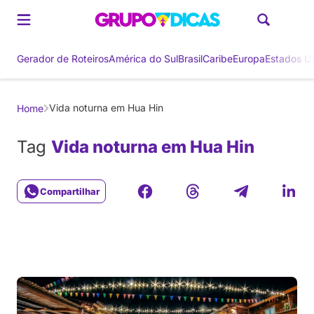
Gerador de Roteiros
América do Sul
Brasil
Caribe
Europa
Estados U
Vida noturna em Hua Hin
Home
Tag
Vida noturna em Hua Hin
Compartilhar