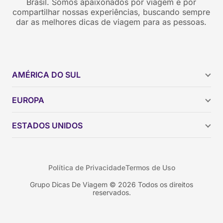
Brasil. Somos apaixonados por viagem e por
compartilhar nossas experiências, buscando sempre
dar as melhores dicas de viagem para as pessoas.
AMÉRICA DO SUL
Argentina
EUROPA
Brasil
Chile
ESTADOS UNIDOS
Colômbia
Peru
Califórnia
Uruguai
Flórida
Política de Privacidade
Termos de Uso
Geórgia
Nova York
Grupo Dicas De Viagem © 2026 Todos os direitos
reservados.
Orlando