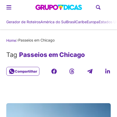
Gerador de Roteiros
América do Sul
Brasil
Caribe
Europa
Estados U
Passeios em Chicago
Home
Tag
Passeios em Chicago
Compartilhar