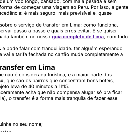
s de um voo longo, cansado, com mala pesada e sem
 forma de começar uma viagem ao Peru. Por isso, a gente
ecedência: é mais seguro, mais previsível e, quase
 sobre o serviço de transfer em Lima: como funciona,
ervar passo a passo e quais erros evitar. E se quiser
olhada também no nosso
guia completo de Lima
, com tudo
e pode falar com tranquilidade: ter alguém esperando
e vai e tarifa fechada no cartão muda completamente a
transfer em Lima
 não é considerada turística, e a maior parte dos
co
, que são os bairros que concentram bons hotéis,
jeto leva de 40 minutos a 1h15.
nceramente acha que não compensa alugar só pra ficar
a), o transfer é a forma mais tranquila de fazer esse
uinha no seu nome;