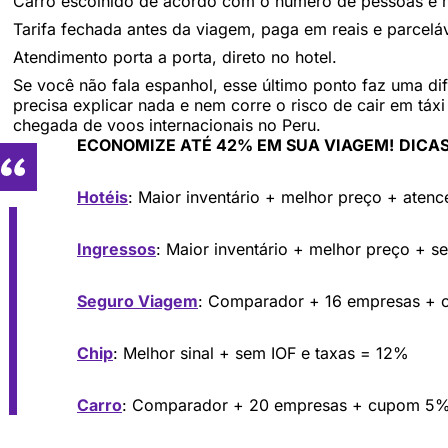
Carro escolhido de acordo com o número de pessoas e 
Tarifa fechada antes da viagem, paga em reais e parceláv
Atendimento porta a porta, direto no hotel.
Se você não fala espanhol, esse último ponto faz uma di
precisa explicar nada e nem corre o risco de cair em táx
chegada de voos internacionais no Peru.
ECONOMIZE ATÉ 42% EM SUA VIAGEM!
DICAS
Hotéis
: Maior inventário + melhor preço + aten
Ingressos
: Maior inventário + melhor preço + s
Seguro Viagem
: Comparador + 16 empresas +
Chip
: Melhor sinal + sem IOF e taxas = 12%
Carro
: Comparador + 20 empresas + cupom 5