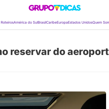
 Roteiros
América do Sul
Brasil
Caribe
Europa
Estados Unidos
Quem So
o reservar do aeroport