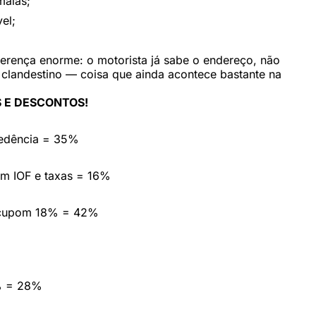
malas;
el;
ferença enorme: o motorista já sabe o endereço, não
i clandestino — coisa que ainda acontece bastante na
 E DESCONTOS!
cedência = 35%
em IOF e taxas = 16%
 cupom 18% = 42%
% = 28%