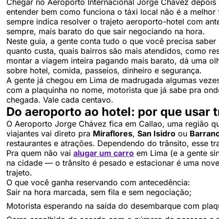
Chegar no Aeroporto Internacional Jorge Chávez depoi
entender bem como funciona o táxi local não é a melhor
sempre indica resolver o trajeto aeroporto-hotel com ant
sempre, mais barato do que sair negociando na hora.
Neste guia, a gente conta tudo o que você precisa saber
quanto custa, quais bairros são mais atendidos, como res
montar a viagem inteira pagando mais barato, dá uma 
sobre hotel, comida, passeios, dinheiro e segurança.
A gente já chegou em Lima de madrugada algumas vezes 
com a plaquinha no nome, motorista que já sabe pra ond
chegada. Vale cada centavo.
Do aeroporto ao hotel: por que usar 
O Aeroporto Jorge Chávez fica em Callao, uma região que
viajantes vai direto pra
Miraflores
,
San Isidro
ou
Barran
restaurantes e atrações. Dependendo do trânsito, esse tra
Pra quem não vai
alugar um carro
em Lima (e a gente si
na cidade — o trânsito é pesado e estacionar é uma novel
trajeto.
O que você ganha reservando com antecedência:
Sair na hora marcada, sem fila e sem negociação;
Motorista esperando na saída do desembarque com plaq