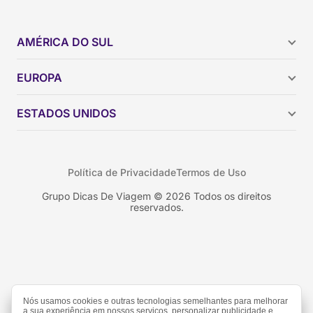
AMÉRICA DO SUL
Argentina
EUROPA
Brasil
Chile
ESTADOS UNIDOS
Colômbia
Peru
Califórnia
Uruguai
Flórida
Política de Privacidade
Termos de Uso
Geórgia
Nova York
Grupo Dicas De Viagem © 2026 Todos os direitos
reservados.
Orlando
Nós usamos cookies e outras tecnologias semelhantes para melhorar
a sua experiência em nossos serviços, personalizar publicidade e