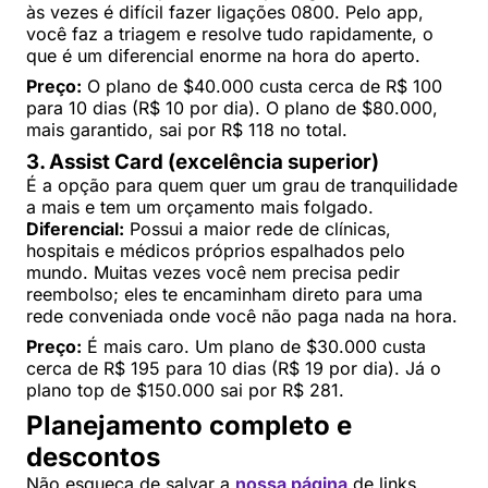
às vezes é difícil fazer ligações 0800. Pelo app,
você faz a triagem e resolve tudo rapidamente, o
que é um diferencial enorme na hora do aperto.
Preço:
O plano de $40.000 custa cerca de R$ 100
para 10 dias (R$ 10 por dia). O plano de $80.000,
mais garantido, sai por R$ 118 no total.
3. Assist Card (excelência superior)
É a opção para quem quer um grau de tranquilidade
a mais e tem um orçamento mais folgado.
Diferencial:
Possui a maior rede de clínicas,
hospitais e médicos próprios espalhados pelo
mundo. Muitas vezes você nem precisa pedir
reembolso; eles te encaminham direto para uma
rede conveniada onde você não paga nada na hora.
Preço:
É mais caro. Um plano de $30.000 custa
cerca de R$ 195 para 10 dias (R$ 19 por dia). Já o
plano top de $150.000 sai por R$ 281.
Planejamento completo e
descontos
Não esqueça de salvar a
nossa página
de links