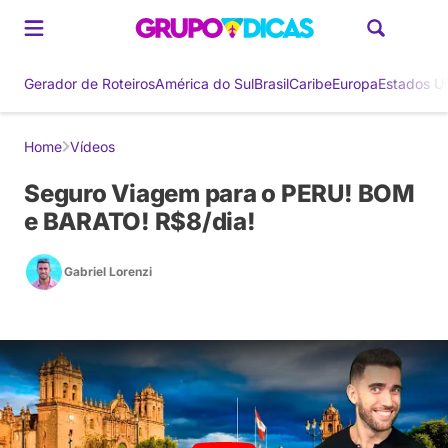
Gerador de Roteiros
América do Sul
Brasil
Caribe
Europa
Estados U
Home
Vídeos
Seguro Viagem para o PERU! BOM
e BARATO! R$8/dia!
Gabriel Lorenzi