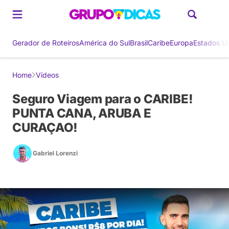
Gerador de Roteiros
América do Sul
Brasil
Caribe
Europa
Estados U
Home
Vídeos
Seguro Viagem para o CARIBE!
PUNTA CANA, ARUBA E
CURAÇAO!
Gabriel Lorenzi