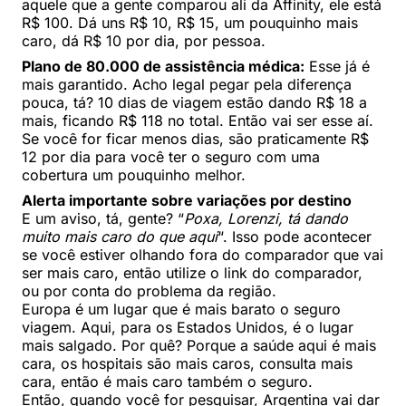
aquele que a gente comparou ali da Affinity, ele está
R$ 100. Dá uns R$ 10, R$ 15, um pouquinho mais
caro, dá R$ 10 por dia, por pessoa.
Plano de 80.000 de assistência médica:
Esse já é
mais garantido. Acho legal pegar pela diferença
pouca, tá? 10 dias de viagem estão dando R$ 18 a
mais, ficando R$ 118 no total. Então vai ser esse aí.
Se você for ficar menos dias, são praticamente R$
12 por dia para você ter o seguro com uma
cobertura um pouquinho melhor.
Alerta importante sobre variações por destino
E um aviso, tá, gente? “
Poxa, Lorenzi, tá dando
muito mais caro do que aqui
“. Isso pode acontecer
se você estiver olhando fora do comparador que vai
ser mais caro, então utilize o link do comparador,
ou por conta do problema da região.
Europa é um lugar que é mais barato o seguro
viagem. Aqui, para os Estados Unidos, é o lugar
mais salgado. Por quê? Porque a saúde aqui é mais
cara, os hospitais são mais caros, consulta mais
cara, então é mais caro também o seguro.
Então, quando você for pesquisar, Argentina vai dar