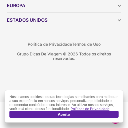
Argentina
EUROPA
Brasil
Chile
ESTADOS UNIDOS
Colômbia
Peru
Califórnia
Uruguai
Flórida
Política de Privacidade
Termos de Uso
Geórgia
Nova York
Grupo Dicas De Viagem © 2026 Todos os direitos
reservados.
Orlando
Nós usamos cookies e outras tecnologias semelhantes para melhorar
a sua experiência em nossos serviços, personalizar publicidade e
recomendar conteúdo de seu interesse. Ao utilizar nossos serviços,
Políticas de Privacidade
você está ciente dessa funcionalidade.
Aceito