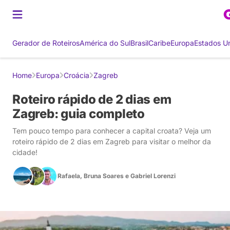
Gerador de Roteiros
América do Sul
Brasil
Caribe
Europa
Estados U
Home
Europa
Croácia
Zagreb
Roteiro rápido de 2 dias em
Zagreb: guia completo
Tem pouco tempo para conhecer a capital croata? Veja um
roteiro rápido de 2 dias em Zagreb para visitar o melhor da
cidade!
Rafaela
,
Bruna Soares
e
Gabriel Lorenzi