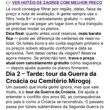
👉
VER HOTÉIS DE ZAGREB COM MELHOR PREÇO
Lá você consegue filtrar por região, datas, faixa de
preço e nota de avaliação. A gente sempre usa o
filtro ‘nota 8+’ e cancelamento gratuito — assim
garante que vai pegar um lugar bom e fica tranquilo
se precisar mudar os planos.
Dica final:
quanto antes você reservar,
mais barato
fica
— pode ser diferença de centenas de reais no
total. Os hotéis bons e em conta esgotam primeiro e
os preços sobem absurdo conforme a data se
aproxima. Tem datas certas da viagem? Reserva
agora mesmo. Se ainda não tem,
trava o preço
atual com cancelamento gratuito
como segurança
— depois ajusta quando os planos firmarem.
Dia 2 – Tarde: tour da Guerra da
Croácia ou Cemitério Mirogoj
Um passeio que muita gente ignora, mas que vale
muito, é o
tour da Guerra da Croácia
. Ele ajuda a
entender o conflito dos anos 90, as consequências
pro país e como a Croácia se reconstruiu. O passeio
passa por túneis subterrâneos da Segunda Guerra (o