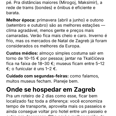
pé. Pra distâncias maiores (Mirogoj, Maksimir), a
rede de trams (bondes) e ônibus é eficiente e
barata.
Melhor época:
primavera (abril a junho) e outono
(setembro e outubro) são as melhores estações —
clima agradável, menos gente e preços mais
camaradas. Verão fica mais cheio e caro. Inverno é
frio, mas os mercados de Natal de Zagreb já foram
considerados os melhores da Europa.
Custos médios:
almoço simples costuma sair em
torno de 10–15 € por pessoa; jantar na Tkalčićeva
fica na faixa de 18–30 €; museus ficam entre 5–12
€; o funicular é uns 1–2 €.
Cuidado com segundas-feiras:
como falamos,
muitos museus fecham. Planeje bem.
Onde se hospedar em Zagreb
Pra um roteiro de 2 dias como esse, ficar bem
localizado faz toda a diferença: você economiza
tempo de transporte, aproveita mais os passeios e
ainda consegue voltar pro hotel entre um passeio e