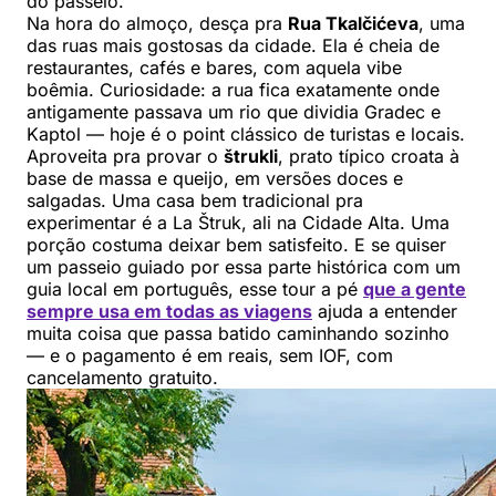
do passeio.
Na hora do almoço, desça pra
Rua Tkalčićeva
, uma
das ruas mais gostosas da cidade. Ela é cheia de
restaurantes, cafés e bares, com aquela vibe
boêmia. Curiosidade: a rua fica exatamente onde
antigamente passava um rio que dividia Gradec e
Kaptol — hoje é o point clássico de turistas e locais.
Aproveita pra provar o
štrukli
, prato típico croata à
base de massa e queijo, em versões doces e
salgadas. Uma casa bem tradicional pra
experimentar é a La Štruk, ali na Cidade Alta. Uma
porção costuma deixar bem satisfeito. E se quiser
um passeio guiado por essa parte histórica com um
guia local em português, esse tour a pé
que a gente
sempre usa em todas as viagens
ajuda a entender
muita coisa que passa batido caminhando sozinho
— e o pagamento é em reais, sem IOF, com
cancelamento gratuito.