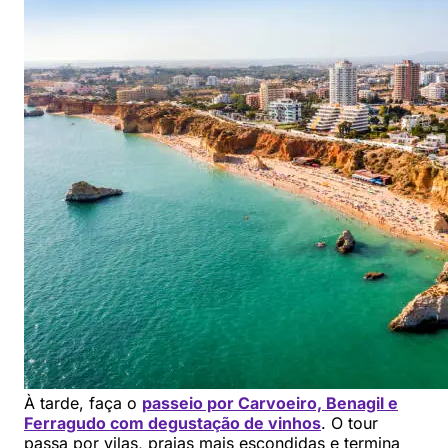
À tarde, faça o
passeio por Carvoeiro, Benagil e
Ferragudo com degustação de vinhos
. O tour
passa por vilas, praias mais escondidas e termina