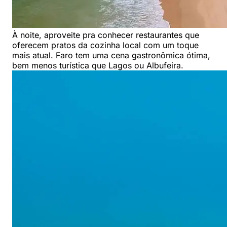
À noite, aproveite pra conhecer restaurantes que
oferecem pratos da cozinha local com um toque
mais atual. Faro tem uma cena gastronômica ótima,
bem menos turística que Lagos ou Albufeira.