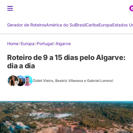
Gerador de Roteiros
América do Sul
Brasil
Caribe
Europa
Estados U
Home
Europa
Portugal
Algarve
Roteiro de 9 a 15 dias pelo Algarve:
dia a dia
Dálet Vieira
,
Beatriz Vilanova
e
Gabriel Lorenzi