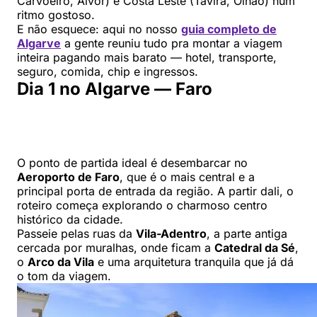
Carvoeiro, Alvor) e Costa Leste (Tavira, Olhão) num
ritmo gostoso.
E não esquece: aqui no nosso
guia completo de
Algarve
a gente reuniu tudo pra montar a viagem
inteira pagando mais barato — hotel, transporte,
seguro, comida, chip e ingressos.
Dia 1 no Algarve — Faro
O ponto de partida ideal é desembarcar no
Aeroporto de Faro
, que é o mais central e a
principal porta de entrada da região. A partir dali, o
roteiro começa explorando o charmoso centro
histórico da cidade.
Passeie pelas ruas da
Vila-Adentro
, a parte antiga
cercada por muralhas, onde ficam a
Catedral da Sé
,
o
Arco da Vila
e uma arquitetura tranquila que já dá
o tom da viagem.