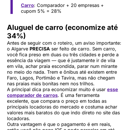
Carro
: Comparador + 20 empresas +
cupom 5% = 28%
Aluguel de carro (economize até
34%)
Antes de seguir com o roteiro, um aviso importante:
o Algarve
PRECISA
ser feito de carro. Sem carro,
você fica preso em duas ou três cidades e perde a
essência da viagem — que é justamente ir de vila
em vila, achar praia escondida, parar num mirante
no meio do nada. Trem e ônibus até existem entre
Faro, Lagos, Portimão e Tavira, mas não chegam
nas praias mais bonitas nem nos trilhos.
A principal dica pra economizar muito é usar
esse
comparador de carros
. É uma ferramenta
excelente, que compara o preço em todas as
principais locadoras do mercado e costuma achar
valores mais baratos do que indo direto no site das
locadoras.
Outra vantagem é que o pagamento é em reais,
então você não paga IOF e pode parcelar em até