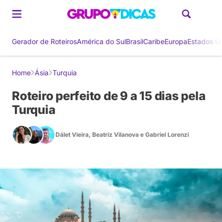
Gerador de Roteiros
América do Sul
Brasil
Caribe
Europa
Estados U
Home
Ásia
Turquia
Roteiro perfeito de 9 a 15 dias pela
Turquia
Dálet Vieira
,
Beatriz Vilanova
e
Gabriel Lorenzi