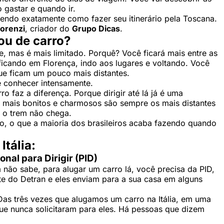
 gastar e quando ir.
ndo exatamente como fazer seu itinerário pela Toscana.
Lorenzi
, criador do
Grupo Dicas
.
ou de carro?
e, mas é mais limitado. Porquê? Você ficará mais entre as
 ficando em Florença, indo aos lugares e voltando. Você
ue ficam um pouco mais distantes.
e conhecer intensamente.
o faz a diferença. Porque dirigir até lá já é uma
es mais bonitos e charmosos são sempre os mais distantes
e o trem não chega.
ro, o que a maioria dos brasileiros acaba fazendo quando
Itália:
nal para Dirigir (PID)
 não sabe, para alugar um carro lá, você precisa da PID,
ite do Detran e eles enviam para a sua casa em alguns
 Das três vezes que alugamos um carro na Itália, em uma
que nunca solicitaram para eles. Há pessoas que dizem