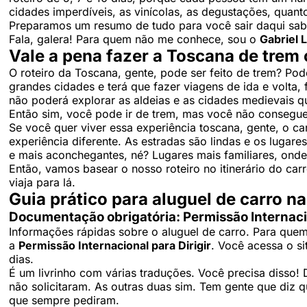
cidades imperdíveis, as vinícolas, as degustações, quanto
Preparamos um resumo de tudo para você sair daqui sabe
Fala, galera! Para quem não me conhece, sou o
Gabriel 
Vale a pena fazer a Toscana de trem 
O roteiro da Toscana, gente, pode ser feito de trem? Pod
grandes cidades e terá que fazer viagens de ida e volta,
não poderá explorar as aldeias e as cidades medievais q
Então sim, você pode ir de trem, mas você não consegu
Se você quer viver essa experiência toscana, gente, o carr
experiência diferente. As estradas são lindas e os lugar
e mais aconchegantes, né? Lugares mais familiares, ond
Então, vamos basear o nosso roteiro no itinerário do car
viaja para lá.
Guia prático para aluguel de carro na 
Documentação obrigatória: Permissão Internacio
Informações rápidas sobre o aluguel de carro. Para quem
a
Permissão Internacional para Dirigir
. Você acessa o s
dias.
É um livrinho com várias traduções. Você precisa disso!
não solicitaram. As outras duas sim. Tem gente que diz 
que sempre pediram.