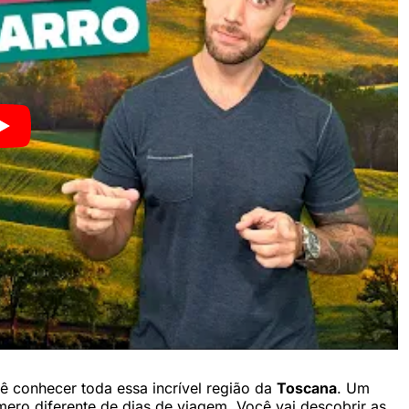
 conhecer toda essa incrível região da
Toscana
. Um
mero diferente de dias de viagem. Você vai descobrir as