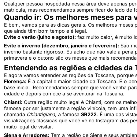
Qualquer pessoa hospedada nessa área deve apenas pergu
matrícula, mas recomendamos sempre ficar do lado de fo
Quando ir: Os melhores meses para v
E bem, vamos para as dicas gerais. Os melhores meses p
que ainda têm bom tempo e é legal.
Evite o verão (julho e agosto):
faz muito calor, é muito l
Evite o inverno (dezembro, janeiro e fevereiro):
São mes
inverno bastante rigoroso. Eu acho que não vale a pena 
primavera e o outono são os meses que mais recomend
Entendendo as regiões e cidades da
E agora vamos entender as regiões da Toscana, porque s
Florença:
É a capital e maior cidade da Toscana. É o be
base inicial. Recomendamos sempre que você venha para 
cidade e depois comece a se aventurar na Toscana.
Chianti:
Outra região muito legal é Chianti, com os melho
famosa por ser justamente a região vinícola, tem uma infi
chamada
Chiantigiana
, a famosa
SR222
. É uma das vista
visualizações clássicas que você vê no Instagram das pe
muito legal de visitar.
Siena e Arredores:
Tem a região de Siena e seus ambien