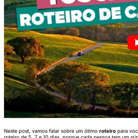
Neste post, vamos falar sobre um ótimo
roteiro
para você
roteiro de 5, 7 e 10 dias, porque cada pessoa tem um nú