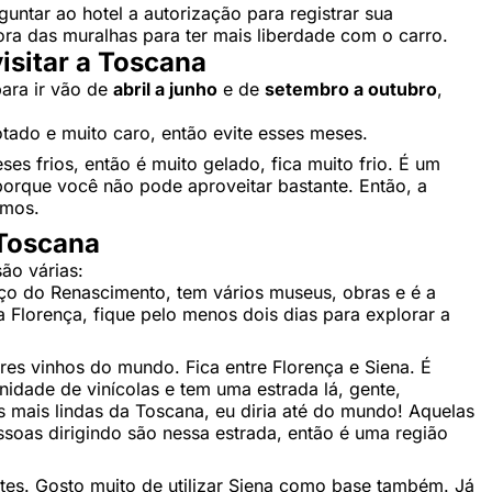
ntar ao hotel a autorização para registrar sua
ra das muralhas para ter mais liberdade com o carro.
isitar a Toscana
ara ir vão de
abril a junho
e de
setembro a outubro
,
otado e muito caro, então evite esses meses.
es frios, então é muito gelado, fica muito frio. É um
porque você não pode aproveitar bastante. Então, a
amos.
 Toscana
ão várias:
rço do Renascimento, tem vários museus, obras e é a
Florença, fique pelo menos dois dias para explorar a
res vinhos do mundo. Fica entre Florença e Siena. É
nidade de vinícolas e tem uma estrada lá, gente,
s mais lindas da Toscana, eu diria até do mundo! Aquelas
ssoas dirigindo são nessa estrada, então é uma região
tes. Gosto muito de utilizar Siena como base também. Já