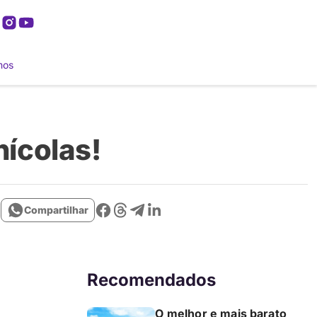
mos
nícolas!
Compartilhar
Recomendados
O melhor e mais barato