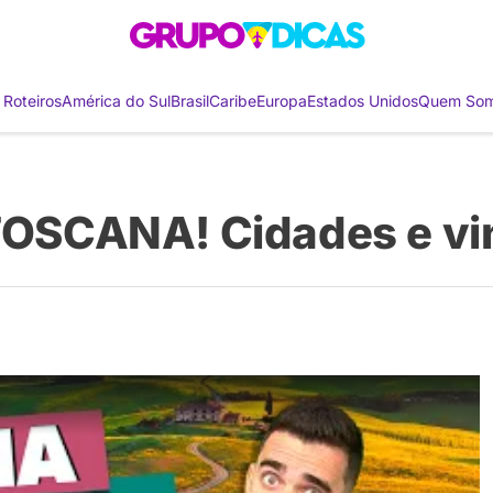
 Roteiros
América do Sul
Brasil
Caribe
Europa
Estados Unidos
Quem So
 TOSCANA! Cidades e vi