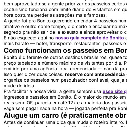
bem aproveitado se a gente priorizar os passeios certos 
ecoturismo funciona com limite diário de visitantes em q
hora costuma perder as atrações mais famosas.
A gente foi pra Bonito querendo emendar 4 passeios num
atrativo e outro come tempo, e o certo é encaixar no m
segredo pra não sair de lá exausto e ainda aproveitar o c
E não esquece: aqui no
nosso guia completo de Bonito
a
mais barato — hotel, transporte, restaurantes, passeios 
Como funcionam os passeios em Bonit
Bonito é diferente de outros destinos brasileiros: quase
preço tabelado e número máximo de visitantes por dia. P
emitido por uma agência local credenciada — não dá pra 
Isso quer dizer duas coisas:
reserve com antecedência
(
organize os passeios num pesquisador confiável, que já 
mude de ideia.
Pra facilitar a nossa vida, a gente sempre usa
esse site 
ingressos e passeios em Bonito. É o maior do mundo em 
reais sem IOF, parcela em até 12x e a maioria dos passei
vaga sem pagar nada na hora — jogada perfeita pra Boni
Alugue um carro (é praticamente obr
Antes de continuar, uma dica que muda o roteiro inteiro: