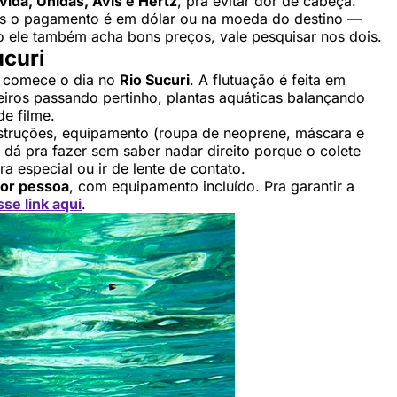
vida, Unidas, Avis e Hertz
, pra evitar dor de cabeça.
as o pagamento é em dólar ou na moeda do destino —
o ele também acha bons preços, vale pesquisar nos dois.
ucuri
o, comece o dia no
Rio Sucuri
. A flutuação é feita em
eiros passando pertinho, plantas aquáticas balançando
e filme.
instruções, equipamento (roupa de neoprene, máscara e
, dá pra fazer sem saber nadar direito porque o colete
 especial ou ir de lente de contato.
por pessoa
, com equipamento incluído. Pra garantir a
se link aqui
.