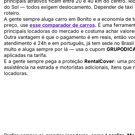
principais atrativos ficam entre 20 e 40 km do centro. R
do Sol — todos exigem deslocamento. Depender de táxi ou
roteiro.
A gente sempre aluga carro em Bonito e a economia de 
preço, use
esse comparador de carros
. É uma ferramen
principais locadoras do mercado e costuma achar valores
Outra vantagem é que o pagamento é em reais, então voc
atendimento é 24h e em português, já tem sede no Brasil
muito e aluga sempre por lá — usa o cupom
GRUPODIC
aplicadas na tarifa.
E a gente sempre pega a proteção
RentalCover
: uma pr
assistência na estrada e motoristas adicionais, itens qu
locadoras.