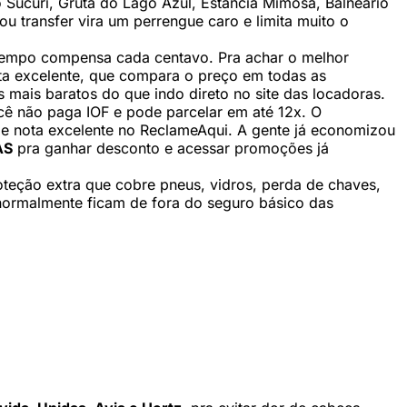
io Sucuri, Gruta do Lago Azul, Estância Mimosa, Balneário
 transfer vira um perrengue caro e limita muito o
tempo compensa cada centavo. Pra achar o melhor
ta excelente, que compara o preço em todas as
 mais baratos do que indo direto no site das locadoras.
ê não paga IOF e pode parcelar em até 12x. O
 e nota excelente no ReclameAqui. A gente já economizou
AS
pra ganhar desconto e acessar promoções já
oteção extra que cobre pneus, vidros, perda de chaves,
e normalmente ficam de fora do seguro básico das