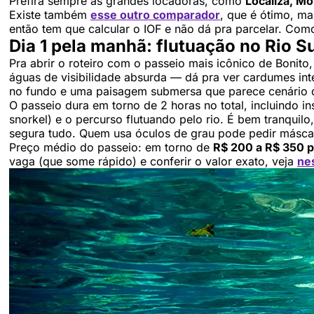
Prefira sempre as grandes locadoras, como
Localiza, Mo
Existe também
esse outro comparador
, que é ótimo, m
então tem que calcular o IOF e não dá pra parcelar. Com
Dia 1 pela manhã: flutuação no Rio S
Pra abrir o roteiro com o passeio mais icônico de Bonit
águas de visibilidade absurda — dá pra ver cardumes int
no fundo e uma paisagem submersa que parece cenário d
O passeio dura em torno de 2 horas no total, incluindo 
snorkel) e o percurso flutuando pelo rio. É bem tranquilo
segura tudo. Quem usa óculos de grau pode pedir máscara
Preço médio do passeio: em torno de
R$ 200 a R$ 350 
vaga (que some rápido) e conferir o valor exato, veja
nes