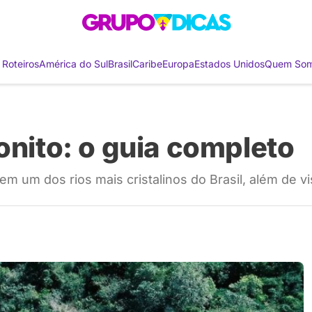
 Roteiros
América do Sul
Brasil
Caribe
Europa
Estados Unidos
Quem So
onito: o guia completo
m um dos rios mais cristalinos do Brasil, além de v