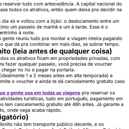
e reservar tudo com antecedência. A capital nacional do
uase todos os atrativos, então quem deixa pra decidir na
 dia só e voltou com a lição: o deslocamento entre um
áximo um passeio de manhã e um à tarde. Esse é o
entrinho à noite.
 gente reuniu tudo pra montar a viagem inteira pagando
e o que dá pra combinar em mais dias, se sobrar tempo.
o (leia antes de qualquer coisa)
 todos os atrativos ficam em propriedades privadas, com
ra fazer qualquer passeio, você precisa de voucher
chegar no rio e pagar na portaria.
idealmente 1 a 2 meses antes em alta temporada) e
emite o voucher e ainda te dá cancelamento gratuito caso
que a gente usa em todas as viagens
pra reservar os
atividades turísticas, tudo em português, pagamento em
os tem cancelamento gratuito até 48h antes. Já garante a
to, onde vaga acaba rápido.
igatório)
 Bonito não tem transporte público decente, e os