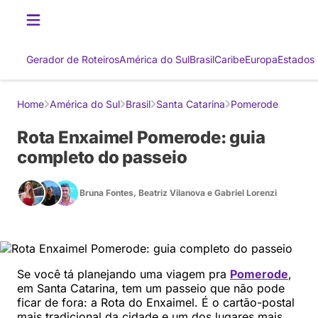
Gerador de Roteiros
América do Sul
Brasil
Caribe
Europa
Estados
Home
América do Sul
Brasil
Santa Catarina
Pomerode
Rota Enxaimel Pomerode: guia
completo do passeio
Bruna Fontes
,
Beatriz Vilanova
e
Gabriel Lorenzi
Se você tá planejando uma viagem pra
Pomerode
,
em Santa Catarina, tem um passeio que não pode
ficar de fora: a Rota do Enxaimel. É o cartão-postal
mais tradicional da cidade e um dos lugares mais