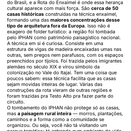
do Brasil, e a Rota do Enxaimel é onde essa herança
cultural aparece com mais força. São
cerca de 50
casas históricas
construídas na técnica enxaimel,
formando uma das
maiores concentrações desse
tipo de arquitetura fora da Europa
. Isso não é
exagero de folder turístico: a região foi tombada
pelo IPHAN como patrimônio paisagístico nacional.
A técnica em si é curiosa. Consiste em uma
estrutura de vigas de madeira encaixadas umas nas
outras, sem pregos nem parafusos, com os espaços
preenchidos por tijolos. Foi trazida pelos imigrantes
alemães no século XIX e virou símbolo da
colonização no Vale do Itajaí. Tem uma coisa que
poucos sabem: essa técnica facilita que as casas
sejam movidas inteiras de lugar. Várias das
construções da rota vieram de outras regiões e
foram trazidas pra Testo Alto pra fazer parte do
circuito.
O tombamento do IPHAN não protege só as casas,
mas
a paisagem rural inteira
— morros, plantações,
caminhos e a forma como a comunidade se
organizou. Ou seja, você não tá visitando um