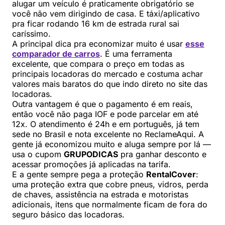
alugar um veículo é praticamente obrigatório se
você não vem dirigindo de casa. E táxi/aplicativo
pra ficar rodando 16 km de estrada rural sai
caríssimo.
A principal dica pra economizar muito é usar
esse
comparador de carros
. É uma ferramenta
excelente, que compara o preço em todas as
principais locadoras do mercado e costuma achar
valores mais baratos do que indo direto no site das
locadoras.
Outra vantagem é que o pagamento é em reais,
então você não paga IOF e pode parcelar em até
12x. O atendimento é 24h e em português, já tem
sede no Brasil e nota excelente no ReclameAqui. A
gente já economizou muito e aluga sempre por lá —
usa o cupom
GRUPODICAS
pra ganhar desconto e
acessar promoções já aplicadas na tarifa.
E a gente sempre pega a proteção
RentalCover
:
uma proteção extra que cobre pneus, vidros, perda
de chaves, assistência na estrada e motoristas
adicionais, itens que normalmente ficam de fora do
seguro básico das locadoras.