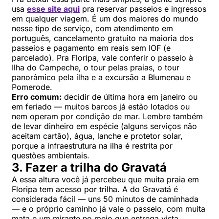
usa
esse site aqui
pra reservar passeios e ingressos
em qualquer viagem. É um dos maiores do mundo
nesse tipo de serviço, com atendimento em
português, cancelamento gratuito na maioria dos
passeios e pagamento em reais sem IOF (e
parcelado). Pra Floripa, vale conferir o passeio à
Ilha do Campeche, o tour pelas praias, o tour
panorâmico pela ilha e a excursão a Blumenau e
Pomerode.
Erro comum:
decidir de última hora em janeiro ou
em feriado — muitos barcos já estão lotados ou
nem operam por condição de mar. Lembre também
de levar dinheiro em espécie (alguns serviços não
aceitam cartão), água, lanche e protetor solar,
porque a infraestrutura na ilha é restrita por
questões ambientais.
3. Fazer a trilha do Gravatá
A essa altura você já percebeu que muita praia em
Floripa tem acesso por trilha. A do Gravatá é
considerada fácil — uns 50 minutos de caminhada
— e o próprio caminho já vale o passeio, com muita
mata e um mirante no meio que entrega vista