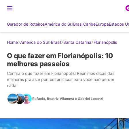
Gerador de Roteiros
América do Sul
Brasil
Caribe
Europa
Estados U
Home
América do Sul
Brasil
Santa Catarina
Florianópolis
O que fazer em Florianópolis: 10
melhores passeios
Confira o que fazer em Florianópolis! Reunimos dicas das
melhores praias e pontos turísticos para você não perder
nada!
Rafaela
,
Beatriz Vilanova
e
Gabriel Lorenzi