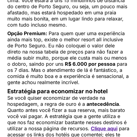
cima. Você estará a uns 15 minutinhos de distância
do centro de Porto Seguro, ou seja, um pouco mais
afastado, mas estará hospedado em uma praia
muito mais bonita, em um lugar lindo para relaxar,
com tudo incluso mesmo.
Opção Premium:
Para quem quer uma experiência
ainda mais top, existe o melhor resort all inclusive
de Porto Seguro. Eu não coloquei o valor dele
direto na nossa tabela de preços para não fazer a
média subir muito, porque ele custa mais ou menos
o dobro, saindo por uns
R$ 6.000 por pessoa
para
os 7 dias. Mas o atendimento de lá é fantástico, a
comida é muito boa e a experiência é sensacional, a
gente achou realmente incrível.
Estratégia para economizar no hotel
Se você quiser economizar de verdade na
hospedagem, a regra de ouro é a
antecedência
.
Quanto antes você fizer a sua reserva, mais barato
você vai pagar. A estratégia que a gente utiliza e
que nos faz economizar bastante nesses destinos é
utilizar a nossa página de recursos.
Clique aqui
para
acessar os links dos hotéis que comentei; eles te