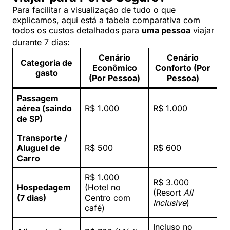
Para facilitar a visualização de tudo o que
explicamos, aqui está a tabela comparativa com
todos os custos detalhados para
uma pessoa
viajar
durante 7 dias
:
Cenário
Cenário
Categoria de
Econômico
Conforto (Por
gasto
(Por Pessoa)
Pessoa)
Passagem
aérea (saindo
R$ 1.000
R$ 1.000
de SP)
Transporte /
Aluguel de
R$ 500
R$ 600
Carro
R$ 1.000
R$ 3.000
Hospedagem
(Hotel no
(Resort
All
(7 dias)
Centro com
Inclusive
)
café)
Incluso no