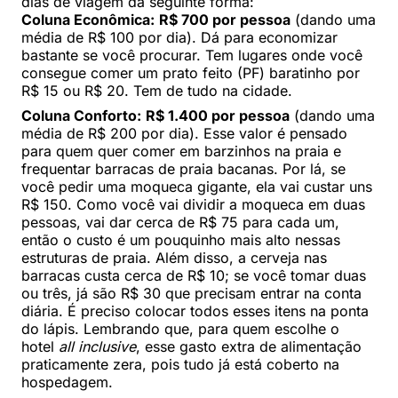
dias de viagem da seguinte forma:
Coluna Econômica:
R$ 700 por pessoa
(dando uma
média de R$ 100 por dia). Dá para economizar
bastante se você procurar. Tem lugares onde você
consegue comer um prato feito (PF) baratinho por
R$ 15 ou R$ 20. Tem de tudo na cidade.
Coluna Conforto:
R$ 1.400 por pessoa
(dando uma
média de R$ 200 por dia). Esse valor é pensado
para quem quer comer em barzinhos na praia e
frequentar barracas de praia bacanas. Por lá, se
você pedir uma moqueca gigante, ela vai custar uns
R$ 150. Como você vai dividir a moqueca em duas
pessoas, vai dar cerca de R$ 75 para cada um,
então o custo é um pouquinho mais alto nessas
estruturas de praia. Além disso, a cerveja nas
barracas custa cerca de R$ 10; se você tomar duas
ou três, já são R$ 30 que precisam entrar na conta
diária. É preciso colocar todos esses itens na ponta
do lápis. Lembrando que, para quem escolhe o
hotel
all inclusive
, esse gasto extra de alimentação
praticamente zera, pois tudo já está coberto na
hospedagem.