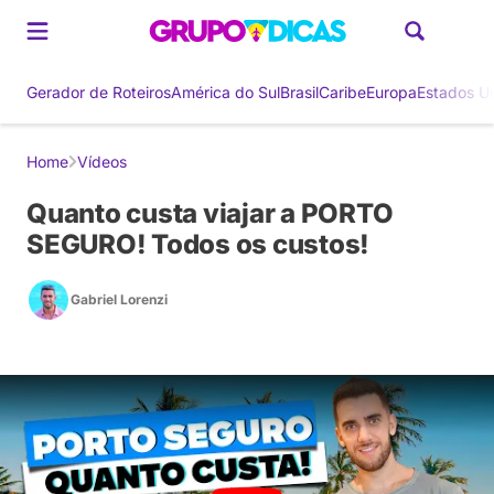
Gerador de Roteiros
América do Sul
Brasil
Caribe
Europa
Estados U
Home
Vídeos
Quanto custa viajar a PORTO
SEGURO! Todos os custos!
Gabriel Lorenzi