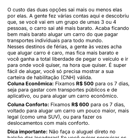
O custo das duas opções sai mais ou menos elas
por elas. A gente fez várias contas aqui e descobriu
que, se você vai em um grupo de umas 3 ou 4
pessoas, o carro sai até mais barato. Acaba ficando
bem mais barato alugar um carro do que pagar
transportes individuais para todo mundo.
Nesses destinos de férias, a gente às vezes acha
que alugar carro é caro, mas fica mais barato e
você ganha a total liberdade de pegar o veículo e ir
para onde você quiser, na hora que quiser. É super
fácil de alugar, você só precisa mostrar a sua
carteira de habilitação (CNH) válida.
Coluna Econômica:
Fixamos
R$ 500
para os 7 dias,
seja para gastar com transportes públicos e de
aplicativo, ou para alugar um carro econômico.
Coluna Conforto:
Fixamos
R$ 600
para os 7 dias,
voltado para alugar um carro um pouco maior, mais
legal (como uma SUV), ou para fazer os
deslocamentos com mais conforto.
Dica importante:
Não faça o aluguel direto no
balcão das locadoras! Se você quiser pesquisar os