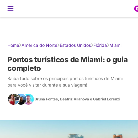
Gerador de Roteiros
América do Sul
Brasil
Caribe
Europa
Estados U
Home
América do Norte
Estados Unidos
Flórida
Miami
Pontos turísticos de Miami: o guia
completo
Saiba tudo sobre os principais pontos turísticos de Miami
para você visitar durante a sua viagem!
Bruna Fontes
,
Beatriz Vilanova
e
Gabriel Lorenzi