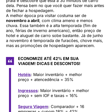
praia e descobre que está a 30 minutos de carro
dela. Pensa bem no que você quer fazer mais antes
de fechar a hospedagem.
A melhor época pra visitar costuma ser de
novembro a abril
, com clima ameno e menos
chuva. Essa também é a alta temporada (fim de
ano, férias de inverno americano), então preço de
hotel e aluguel de carro sobe bastante. Já de junho
a novembro é temporada de furacões, chove mais,
mas as promoções de hospedagem aparecem.
ECONOMIZE ATÉ 42% EM SUA
VIAGEM!
DICAS E DESCONTOS!
Hotéis
: Maior inventário + melhor
preço + atencedência = 35%
Ingressos
: Maior inventário + melhor
preço + sem IOF e taxas = 16%
Seguro Viagem
: Comparador + 16
empresas + cupom 18% = 42%