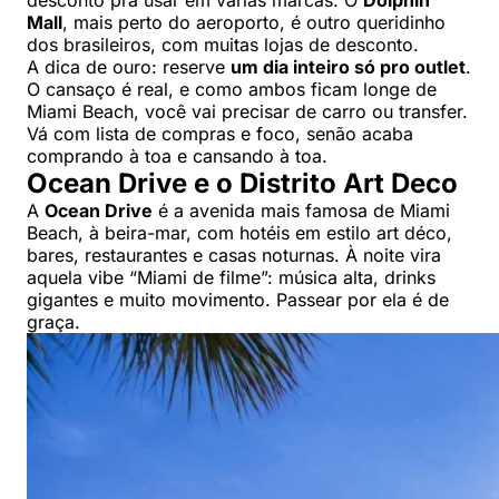
desconto pra usar em várias marcas. O
Dolphin
Mall
, mais perto do aeroporto, é outro queridinho
dos brasileiros, com muitas lojas de desconto.
A dica de ouro: reserve
um dia inteiro só pro outlet
.
O cansaço é real, e como ambos ficam longe de
Miami Beach, você vai precisar de carro ou transfer.
Vá com lista de compras e foco, senão acaba
comprando à toa e cansando à toa.
Ocean Drive e o Distrito Art Deco
A
Ocean Drive
é a avenida mais famosa de Miami
Beach, à beira-mar, com hotéis em estilo art déco,
bares, restaurantes e casas noturnas. À noite vira
aquela vibe “Miami de filme”: música alta, drinks
gigantes e muito movimento. Passear por ela é de
graça.