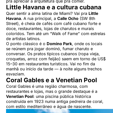
pra apreciar a arquitetura que pra comer.
Little Havana e a cultura cubana
Quer sentir a alma latina de Miami? Vai pra
Little
Havana
. A rua principal, a
Calle Ocho
(SW 8th
Street), é cheia de cafés com café cubano forte e
doce, restaurantes, lojas de charutos e murais
coloridos. Tem até um “Walk of Fame” com estrelas
de artistas latinos.
O ponto clássico é o
Domino Park
, onde os locais
se reúnem pra jogar dominó, fumar charuto e
conversar. Os pratos típicos cubanos (ropa vieja,
croquetas, arroz com feijão) saem em torno de US$
15–30 em restaurantes turísticos. Vai no fim da
manhã ou início da tarde — à noite alguns trechos
esvaziam.
Coral Gables e a Venetian Pool
Coral Gables é uma região charmosa, com
restaurantes e lojas, mas o grande destaque é a
Venetian Pool
: uma piscina pública histórica
construída em 1923 numa antiga pedreira de coral,
com estilo mediterrâneo e água de nascente.