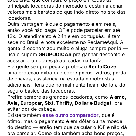
principais locadoras do mercado e costuma achar
valores mais baratos do que indo direto no site das
locadoras.
Outra vantagem é que o pagamento é em reais,
então você não paga IOF e pode parcelar em até
12x. O atendimento é 24h e em português, já tem
sede no Brasil e nota excelente no ReclameAqui. A
gente já economizou muito e aluga sempre por lá —
usa o cupom
GRUPODICAS
pra ganhar desconto e
acessar promoções já aplicadas na tarifa.
E a gente sempre pega a proteção
RentalCover
:
uma proteção extra que cobre pneus, vidros, perda
de chaves, assistência na estrada e motoristas
adicionais, itens que normalmente ficam de fora do
seguro básico das locadoras.
Prefira sempre as grandes locadoras, como
Alamo,
Avis, Europcar, Sixt, Thrifty, Dollar e Budget
, pra
evitar dor de cabeça.
Existe também
esse outro comparador
, que é
ótimo, mas o pagamento é em dólar ou na moeda
do destino — então tem que calcular o IOF e não dá
pra parcelar. Como ele também acha bons preços,