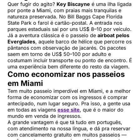
Quer fugir do agito?
Key Biscayne
é uma ilha ligada
por ponte a Miami, com praias mais tranquilas e
natureza preservada. No Bill Baggs Cape Florida
State Park o farol é cartão-postal. A entrada nos
parques estaduais sai por uns US$ 8–10 por veículo.
Já a aventura clássica é o passeio de
airboat pelos
Everglades
, aquele barco de hélice que percorre os
pântanos com observação de jacarés. Os pacotes
saem em torno de US$ 50–100 por adulto e
costumam incluir transporte ou ponto de encontro. É
uma experiência bem diferente do resto da viagem.
Como economizar nos passeios
em Miami
Tem muito passeio imperdível em Miami, e a melhor
forma de economizar com os ingressos é comprar
antecipado, num lugar seguro. Pra isso, a gente usa
em todas as viagens
esse site
, que é o maior do
mundo em venda de ingressos.
A grande vantagem é que tá tudo em português,
com atendimento na nossa língua, e dá pra reservar
com cancelamento gratuito em muitos passeios —