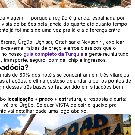
 da viagem — porque a região é grande, espalhada por
 vista de balões pela janela do quarto até quanto tempo
e já foi mais de uma vez pra lá e a diferença entre
Göreme, Ürgüp, Uçhisar, Ortahisar e Nevşehir), explicar
is-caverna, faixas de preço e erros clássicos que o
i no nosso
guia completo da Turquia
a gente reuniu tudo
 transporte, seguro, comida, chip e ingressos.
padócia?
 mais de 80% dos hotéis se concentram em três vilarejos
 as atrações, o clima gostoso de andar a pé, os pontos de
gir dessas três bases só faz sentido em situações bem
ombo
localização + preço + estrutura
, a resposta é curta:
o, vá pra Ürgüp. Se quer VISTA de cair o queixo pra
nte vai detalhar cada uma logo abaixo.