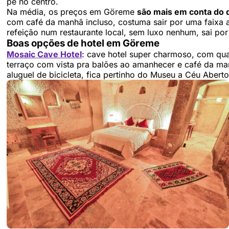
pé no centro.
Na média, os preços em Göreme
são mais em conta do
com café da manhã incluso, costuma sair por uma faixa 
refeição num restaurante local, sem luxo nenhum, sai po
Boas opções de hotel em Göreme
Mosaic Cave Hotel
: cave hotel super charmoso, com qua
terraço com vista pra balões ao amanhecer e café da ma
aluguel de bicicleta, fica pertinho do Museu a Céu Aber