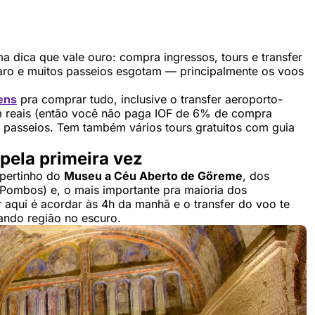
uma dica que vale ouro: compra ingressos, tours e transfer
aro e muitos passeios esgotam — principalmente os voos
ens
pra comprar tudo, inclusive o transfer aeroporto-
em reais (então você não paga IOF de 6% de compra
s passeios. Tem também vários tours gratuitos com guia
pela primeira vez
 pertinho do
Museu a Céu Aberto de Göreme
, dos
s Pombos) e, o mais importante pra maioria dos
r aqui é acordar às 4h da manhã e o transfer do voo te
ando região no escuro.