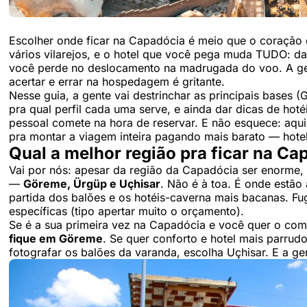
Escolher onde ficar na Capadócia é meio que o coração
vários vilarejos, e o hotel que você pega muda TUDO: da
você perde no deslocamento na madrugada do voo. A gent
acertar e errar na hospedagem é gritante.
Nesse guia, a gente vai destrinchar as principais bases (
pra qual perfil cada uma serve, e ainda dar dicas de hoté
pessoal comete na hora de reservar. E não esquece: aqu
pra montar a viagem inteira pagando mais barato — hotel,
Qual a melhor região pra ficar na Ca
Vai por nós: apesar da região da Capadócia ser enorme,
—
Göreme, Ürgüp e Uçhisar
. Não é à toa. É onde estão
partida dos balões e os hotéis-caverna mais bacanas. Fu
específicas (tipo apertar muito o orçamento).
Se é a sua primeira vez na Capadócia e você quer o c
fique em Göreme
. Se quer conforto e hotel mais parrud
fotografar os balões da varanda, escolha Uçhisar. E a ge