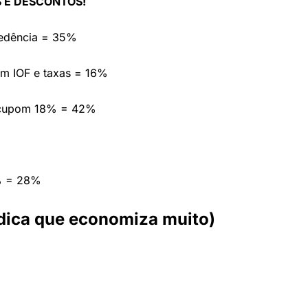
 E DESCONTOS!
cedência = 35%
em IOF e taxas = 16%
 cupom 18% = 42%
% = 28%
(dica que economiza muito)