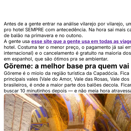
Antes de a gente entrar na análise vilarejo por vilarejo, 
pro hotel SEMPRE com antecedência. Na hora sai mais c
de balão na primavera e no outono.
A gente usa
esse site que a gente usa em todas as viag
hotel. Costuma ter o menor preço, o pagamento já sai 
internacional) e o cancelamento é gratuito na maioria do
em espanhol, que são ótimos pra se ambientar.
Göreme: a melhor base pra quem vai 
Göreme é o miolo da região turística da Capadócia. Fica
principais vales (Vale do Amor, Vale das Rosas, Vale do
brasileiros, é onde a maior parte dos balões decola. Fica
buscar 10 minutinhos depois — e não meia hora atravess