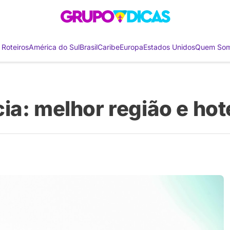
 Roteiros
América do Sul
Brasil
Caribe
Europa
Estados Unidos
Quem So
ia: melhor região e hot