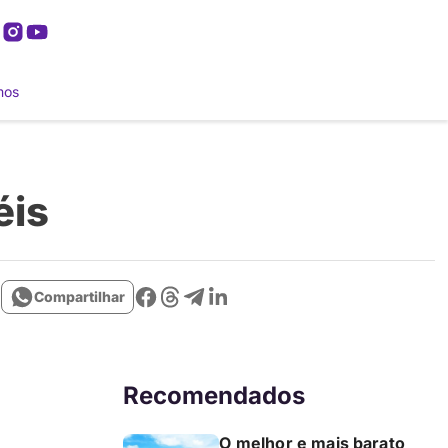
mos
éis
Compartilhar
Recomendados
O melhor e mais barato