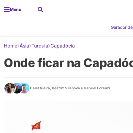
Menu
Gerador de
Home
Ásia
Turquia
Capadócia
Onde ficar na Capadóc
Dálet Vieira
,
Beatriz Vilanova
e
Gabriel Lorenzi