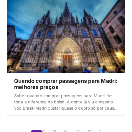
ficar e como economizar em cada […]
Quando comprar passagens para Madri:
melhores preços
Saber quando comprar passagens para Madri faz
toda a diferença no bolso. A gente já viu o mesmo
voo Brasil–Madri custar quase o dobro só por causa
do mês e da antecedência da compra. Por isso,
neste guia a gente reuniu tudo que aprendeu
pesquisando (e errando) ao longo de várias viagens