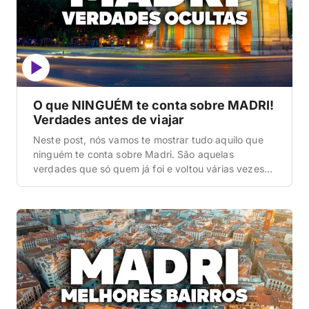
O que NINGUÉM te conta sobre MADRI!
Verdades antes de viajar
Neste post, nós vamos te mostrar tudo aquilo que
ninguém te conta sobre Madri. São aquelas
verdades que só quem já foi e voltou várias vezes
descobre na prática e que podem mudar totalmente
a sua experiência se você souber antes de
embarcar. A gente vai falar do tamanho real da
cidade, custos escondidos, segurança, […]