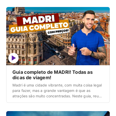
mais baratos sem IOF e várias dicas importantes
para você conseguir montar todo o seu roteiro. Além
disso, incluímos o que fazer à […]
Guia completo de MADRI! Todas as
dicas de viagem!
Madri é uma cidade vibrante, com muita coisa legal
para fazer, mas a grande vantagem é que as
atrações são muito concentradas. Neste guia, reuni
todas as dicas essenciais para você planejar sua
viagem: quando ir, onde se hospedar com hotéis
bons e baratos, os principais passeios, quantos dias