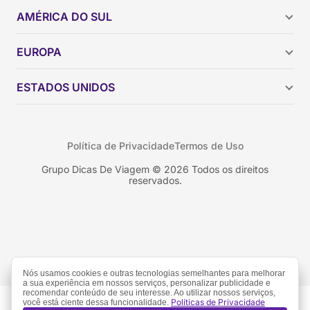
AMÉRICA DO SUL
Argentina
EUROPA
Brasil
Chile
ESTADOS UNIDOS
Colômbia
Peru
Califórnia
Uruguai
Flórida
Política de Privacidade
Termos de Uso
Geórgia
Nova York
Grupo Dicas De Viagem © 2026 Todos os direitos
reservados.
Orlando
Nós usamos cookies e outras tecnologias semelhantes para melhorar
a sua experiência em nossos serviços, personalizar publicidade e
recomendar conteúdo de seu interesse. Ao utilizar nossos serviços,
Políticas de Privacidade
você está ciente dessa funcionalidade.