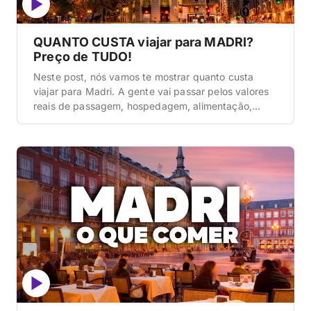
QUANTO CUSTA viajar para MADRI?
Preço de TUDO!
Neste post, nós vamos te mostrar quanto custa
viajar para Madri. A gente vai passar pelos valores
reais de passagem, hospedagem, alimentação,
transporte, atrações, compras e ainda vai te dar
três perfis de orçamento, do econômico ao
confortável. Vamos lá! Madri é uma das capitais
mais vibrantes da Europa e talvez a mais
subestimada. A […]