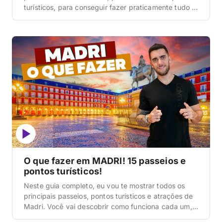
turísticos, para conseguir fazer praticamente tudo a
pé. Vou compartilhar também três hotéis bons e
baratos onde nós já nos hospedamos e
conhecemos, que são opções que cabem no bolso
de todo mundo, com ótima […]
O que fazer em MADRI! 15 passeios e
pontos turísticos!
Neste guia completo, eu vou te mostrar todos os
principais passeios, pontos turísticos e atrações de
Madri. Você vai descobrir como funciona cada um,
quanto custa o ingresso, onde comprar os ingressos