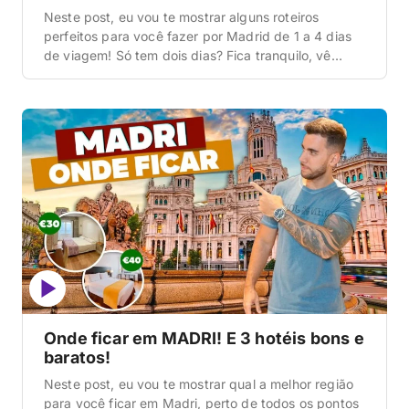
Neste post, eu vou te mostrar alguns roteiros
perfeitos para você fazer por Madrid de 1 a 4 dias
de viagem! Só tem dois dias? Fica tranquilo, vê
quais são os dias mais legais, seleciona e tenta
otimizar. Mas a ideia aqui é dar um roteiro bem
bacana já com as regiões, conhecendo os pontos
[…]
Onde ficar em MADRI! E 3 hotéis bons e
baratos!
Neste post, eu vou te mostrar qual a melhor região
para você ficar em Madri, perto de todos os pontos