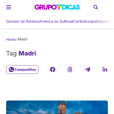
Gerador de Roteiros
América do Sul
Brasil
Caribe
Europa
Estados U
Madri
Home
Tag
Madri
Compartilhar