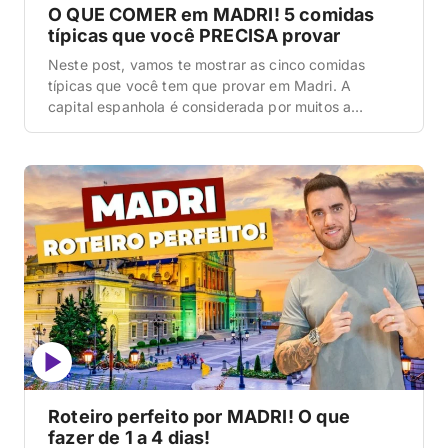
O QUE COMER em MADRI! 5 comidas
típicas que você PRECISA provar
Neste post, vamos te mostrar as cinco comidas
típicas que você tem que provar em Madri. A
capital espanhola é considerada por muitos a
melhor cidade gastronômica do país, com pratos
castelhanos tradicionais, a maior cultura de tapas
da Espanha e uma cena gastronômica moderna com
restaurantes premiados em todos os bairros. Vamos
lá! Madri […]
Roteiro perfeito por MADRI! O que
fazer de 1 a 4 dias!