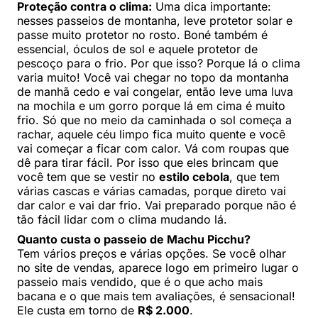
Proteção contra o clima:
Uma dica importante:
nesses passeios de montanha, leve protetor solar e
passe muito protetor no rosto. Boné também é
essencial, óculos de sol e aquele protetor de
pescoço para o frio. Por que isso? Porque lá o clima
varia muito! Você vai chegar no topo da montanha
de manhã cedo e vai congelar, então leve uma luva
na mochila e um gorro porque lá em cima é muito
frio. Só que no meio da caminhada o sol começa a
rachar, aquele céu limpo fica muito quente e você
vai começar a ficar com calor. Vá com roupas que
dê para tirar fácil. Por isso que eles brincam que
você tem que se vestir no
estilo cebola
, que tem
várias cascas e várias camadas, porque direto vai
dar calor e vai dar frio. Vai preparado porque não é
tão fácil lidar com o clima mudando lá.
Quanto custa o passeio de Machu Picchu?
Tem vários preços e várias opções. Se você olhar
no site de vendas, aparece logo em primeiro lugar o
passeio mais vendido, que é o que acho mais
bacana e o que mais tem avaliações, é sensacional!
Ele custa em torno de
R$ 2.000
.