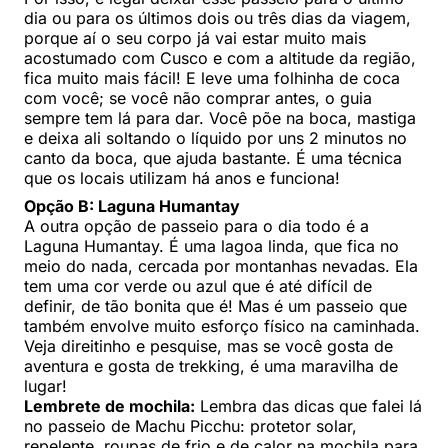
dia ou para os últimos dois ou três dias da viagem,
porque aí o seu corpo já vai estar muito mais
acostumado com Cusco e com a altitude da região,
fica muito mais fácil! E leve uma folhinha de coca
com você; se você não comprar antes, o guia
sempre tem lá para dar. Você põe na boca, mastiga
e deixa ali soltando o líquido por uns 2 minutos no
canto da boca, que ajuda bastante. É uma técnica
que os locais utilizam há anos e funciona!
Opção B: Laguna Humantay
A outra opção de passeio para o dia todo é a
Laguna Humantay. É uma lagoa linda, que fica no
meio do nada, cercada por montanhas nevadas. Ela
tem uma cor verde ou azul que é até difícil de
definir, de tão bonita que é! Mas é um passeio que
também envolve muito esforço físico na caminhada.
Veja direitinho e pesquise, mas se você gosta de
aventura e gosta de trekking, é uma maravilha de
lugar!
Lembrete de mochila:
Lembra das dicas que falei lá
no passeio de Machu Picchu: protetor solar,
repelente, roupas de frio e de calor na mochila para