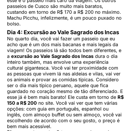
esse é o passeio mais caro da viagem. Os outros
passeios de Cusco são muito mais baratos,
custando em torno de R$ 170 a R$ 200 no máximo.
Machu Picchu, infelizmente, é um pouco puxado no
bolso.
Dia 4: Excursão ao Vale Sagrado dos Incas
No quarto dia, você vai fazer um passeio que eu
acho que é um dos mais bacanas e mais legais da
viagem! Os passeios lá são todos bem diferentes, e
a
excursão ao Vale Sagrado dos Incas
dura o dia
inteiro também, mas envolve uma experiência
cultural gigantesca. Você vai ter proximidade com
as pessoas que vivem lá nas aldeias e vilas, vai ver
os animais e provar as comidas típicas. Considero
ser o dia mais típico peruano, aquele que fica
guardado no coração mesmo de tão diferenciado. E
esse já é bem mais barato! Ele custa em torno de
R$
150 a R$ 200
no site. Você vai ver que tem várias
opções: com guia em português, espanhol ou
inglês, com almoço buffet ou sem almoço, você vai
escolhendo de acordo com o seu gosto, o preço é
bem mais acessível.