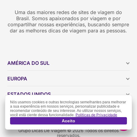
Uma das maiores redes de sites de viagem do
Brasil. Somos apaixonados por viagem e por
compartilhar nossas experiências, buscando sempre
dar as melhores dicas de viagem para as pessoas.
AMÉRICA DO SUL
Argentina
EUROPA
Brasil
Chile
ESTADOS UNIDOS
Colômbia
Nós usamos cookies e outras tecnologias semelhantes para melhorar
Peru
Califórnia
a sua experiência em nossos serviços, personalizar publicidade e
recomendar conteúdo de seu interesse. Ao utilizar nossos serviços,
Uruguai
Flórida
Políticas de Privacidade
você está ciente dessa funcionalidade.
Política de Privacidade
Termos de Uso
Aceito
Geórgia
Nova York
Grupo Dicas De Viagem © 2026 Todos os direitos
reservados.
Orlando