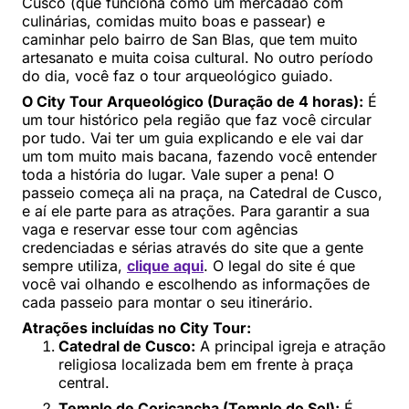
Cusco (que funciona como um mercadão com
culinárias, comidas muito boas e passear) e
caminhar pelo bairro de San Blas, que tem muito
artesanato e muita coisa cultural. No outro período
do dia, você faz o tour arqueológico guiado.
O City Tour Arqueológico (Duração de 4 horas):
É
um tour histórico pela região que faz você circular
por tudo. Vai ter um guia explicando e ele vai dar
um tom muito mais bacana, fazendo você entender
toda a história do lugar. Vale super a pena! O
passeio começa ali na praça, na Catedral de Cusco,
e aí ele parte para as atrações. Para garantir a sua
vaga e reservar esse tour com agências
credenciadas e sérias através do site que a gente
sempre utiliza,
clique aqui
. O legal do site é que
você vai olhando e escolhendo as informações de
cada passeio para montar o seu itinerário.
Atrações incluídas no City Tour:
Catedral de Cusco:
A principal igreja e atração
religiosa localizada bem em frente à praça
central.
Templo de Coricancha (Templo do Sol):
É