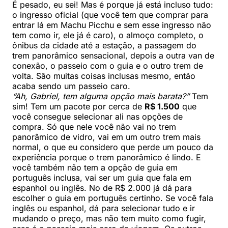
É pesado, eu sei! Mas é porque já está incluso tudo:
o ingresso oficial (que você tem que comprar para
entrar lá em Machu Picchu e sem esse ingresso não
tem como ir, ele já é caro), o almoço completo, o
ônibus da cidade até a estação, a passagem do
trem panorâmico sensacional, depois a outra van de
conexão, o passeio com o guia e o outro trem de
volta. São muitas coisas inclusas mesmo, então
acaba sendo um passeio caro.
“Ah, Gabriel, tem alguma opção mais barata?”
Tem
sim! Tem um pacote por cerca de
R$ 1.500
que
você consegue selecionar ali nas opções de
compra. Só que nele você não vai no trem
panorâmico de vidro, vai em um outro trem mais
normal, o que eu considero que perde um pouco da
experiência porque o trem panorâmico é lindo. E
você também não tem a opção de guia em
português inclusa, vai ser um guia que fala em
espanhol ou inglês. No de R$ 2.000 já dá para
escolher o guia em português certinho. Se você fala
inglês ou espanhol, dá para selecionar tudo e ir
mudando o preço, mas não tem muito como fugir,