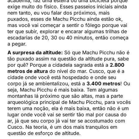
academia, faz uma esteira ou uma bicicleta porque
exige muito do físico. Esses passeios iniciais ainda
nem tanto, eu vou falar dos próximos, mais
puxados, esses de Machu Picchu ainda estão ok,
mas você vai começar a sentir o fôlego porque vai
ter que subir, explorar e encarar algumas trilhas de
escadarias de 20, 30 ou 40 minutos, então começa
a pegar.
A surpresa da altitude:
Só que Machu Picchu não é
tão puxado assim na questão da altitude pura, sabe
por quê? Porque a cidadela sagrada está a
2.800
metros de altura
do nível do mar. Cusco, que é a
cidade onde você está hospedado e onde seu
corpo já se ambientalizou, está a
3.400 metros
! Ou
seja, Machu Picchu é mais baixa. Tem algumas
montanhas lá próximo que são altas, mas a parte
arqueológica principal de Machu Picchu, para vocês
terem uma noção, ela é mais baixa, então não é um
lugar onde você vai se sentir tão mal por causa do
ar, já que seu corpo já vai ter se acostumado com
Cusco. Na teoria, é um dos mais tranquilos em
questão de esforço de altitude.