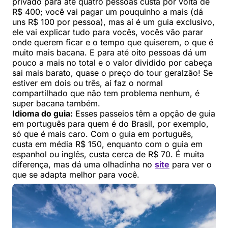
privado para até quatro pessoas custa por volta de
R$ 400; você vai pagar um pouquinho a mais (dá
uns R$ 100 por pessoa), mas aí é um guia exclusivo,
ele vai explicar tudo para vocês, vocês vão parar
onde querem ficar e o tempo que quiserem, o que é
muito mais bacana. E para até oito pessoas dá um
pouco a mais no total e o valor dividido por cabeça
sai mais barato, quase o preço do tour geralzão! Se
estiver em dois ou três, aí faz o normal
compartilhado que não tem problema nenhum, é
super bacana também.
Idioma do guia:
Esses passeios têm a opção de guia
em português para quem é do Brasil, por exemplo,
só que é mais caro. Com o guia em português,
custa em média R$ 150, enquanto com o guia em
espanhol ou inglês, custa cerca de R$ 70. É muita
diferença, mas dá uma olhadinha no
site
para ver o
que se adapta melhor para você.