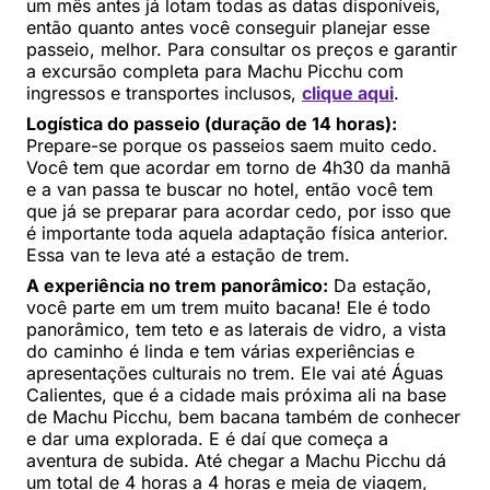
um mês antes já lotam todas as datas disponíveis,
então quanto antes você conseguir planejar esse
passeio, melhor. Para consultar os preços e garantir
a excursão completa para Machu Picchu com
ingressos e transportes inclusos,
clique aqui
.
Logística do passeio (duração de 14 horas):
Prepare-se porque os passeios saem muito cedo.
Você tem que acordar em torno de 4h30 da manhã
e a van passa te buscar no hotel, então você tem
que já se preparar para acordar cedo, por isso que
é importante toda aquela adaptação física anterior.
Essa van te leva até a estação de trem.
A experiência no trem panorâmico:
Da estação,
você parte em um trem muito bacana! Ele é todo
panorâmico, tem teto e as laterais de vidro, a vista
do caminho é linda e tem várias experiências e
apresentações culturais no trem. Ele vai até Águas
Calientes, que é a cidade mais próxima ali na base
de Machu Picchu, bem bacana também de conhecer
e dar uma explorada. E é daí que começa a
aventura de subida. Até chegar a Machu Picchu dá
um total de 4 horas a 4 horas e meia de viagem,