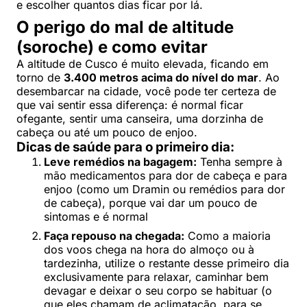
e escolher quantos dias ficar por lá.
O perigo do mal de altitude
(soroche) e como evitar
A altitude de Cusco é muito elevada, ficando em
torno de
3.400 metros acima do nível do mar
. Ao
desembarcar na cidade, você pode ter certeza de
que vai sentir essa diferença: é normal ficar
ofegante, sentir uma canseira, uma dorzinha de
cabeça ou até um pouco de enjoo.
Dicas de saúde para o primeiro dia:
Leve remédios na bagagem:
Tenha sempre à
mão medicamentos para dor de cabeça e para
enjoo (como um Dramin ou remédios para dor
de cabeça), porque vai dar um pouco de
sintomas e é normal
Faça repouso na chegada:
Como a maioria
dos voos chega na hora do almoço ou à
tardezinha, utilize o restante desse primeiro dia
exclusivamente para relaxar, caminhar bem
devagar e deixar o seu corpo se habituar (o
que eles chamam de aclimatação, para se