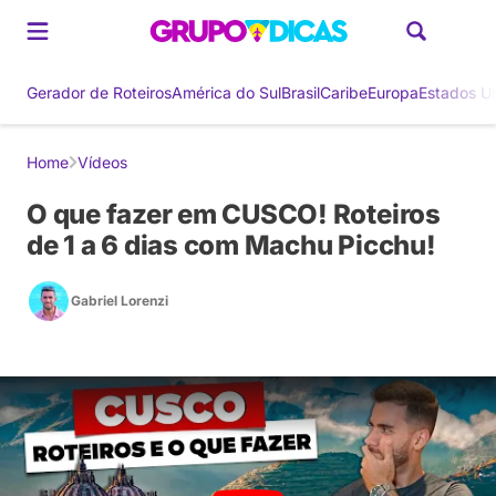
Gerador de Roteiros
América do Sul
Brasil
Caribe
Europa
Estados U
Home
Vídeos
O que fazer em CUSCO! Roteiros
de 1 a 6 dias com Machu Picchu!
Gabriel Lorenzi