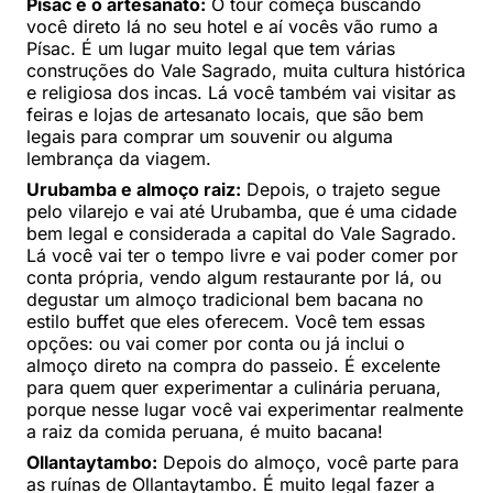
Písac e o artesanato:
O tour começa buscando
você direto lá no seu hotel e aí vocês vão rumo a
Písac. É um lugar muito legal que tem várias
construções do Vale Sagrado, muita cultura histórica
e religiosa dos incas. Lá você também vai visitar as
feiras e lojas de artesanato locais, que são bem
legais para comprar um souvenir ou alguma
lembrança da viagem.
Urubamba e almoço raiz:
Depois, o trajeto segue
pelo vilarejo e vai até Urubamba, que é uma cidade
bem legal e considerada a capital do Vale Sagrado.
Lá você vai ter o tempo livre e vai poder comer por
conta própria, vendo algum restaurante por lá, ou
degustar um almoço tradicional bem bacana no
estilo buffet que eles oferecem. Você tem essas
opções: ou vai comer por conta ou já inclui o
almoço direto na compra do passeio. É excelente
para quem quer experimentar a culinária peruana,
porque nesse lugar você vai experimentar realmente
a raiz da comida peruana, é muito bacana!
Ollantaytambo:
Depois do almoço, você parte para
as ruínas de Ollantaytambo. É muito legal fazer a