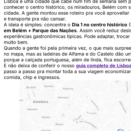
Lisboa é uma cidade que cabe num fim de semana sem pe
conhecer o centro histórico, os miradouros, Belém com 
cidade. A gente montou esse roteiro pra você aproveitar
e transporte pra não cansar.
A ideia é simples: concentre o
Dia 1 no centro histórico
(
em Belém + Parque das Nações
. Assim você reduz desl
experiências gastronômicas típicas. Pode adaptar, trocar
muito bem.
Quando a gente foi pela primeira vez, o que mais surpree
no mapa, mas as ladeiras de Alfama e do Castelo dão um 
porque a calçada portuguesa, além de linda, fica escorr
E não deixa de conferir o nosso
guia completo de Lisbo
passo a passo pra montar toda a sua viagem economizan
comida, chip e ingressos.