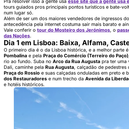
Pra resolver isso a gente usa
esse site que a gente usa 
tours guiados pros principais pontos turísticos e bate-v
num lugar só.
Além de ser um dos maiores vendedores de ingressos do
antecedência pela internet costuma sair mais barato e ai
Vale conferir o
tour do Mosteiro dos Jerónimos
, o
passe
das Nações
.
Dia 1 em Lisboa: Baixa, Alfama, Caste
O primeiro dia é o da Lisboa histórica, e a melhor parte
Pombalina
e pela
Praça do Comércio (Terreiro do Paço)
rio ao fundo. Suba no
Arco da Rua Augusta
pra ter uma 
Dali, caminhe pela
Rua Augusta
, calçadão de pedestres c
Praça do Rossio
e suas calçadas onduladas em preto e 
dos Restauradores
e num trecho da
Avenida da Liberd
e hotéis históricos.