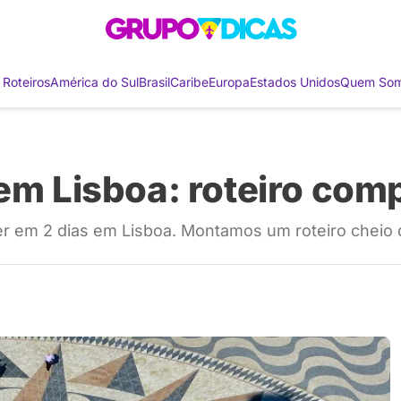
 Roteiros
América do Sul
Brasil
Caribe
Europa
Estados Unidos
Quem So
em Lisboa: roteiro com
er em 2 dias em Lisboa. Montamos um roteiro cheio 