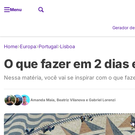
Menu
Gerador de
Home
Europa
Portugal
Lisboa
O que fazer em 2 dias 
Nessa matéria, você vai se inspirar com o que faz
Amanda Maia
,
Beatriz Vilanova
e
Gabriel Lorenzi