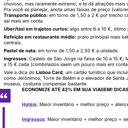
chuvoso, mas raramente extremo, e te dá atrações mais 
Pra você se planejar, anota umas faixas de preço (valor
Transporte público:
em torno de 1,50 a 2 € por trecho c
sai mais em conta.
Uber/táxi em trajetos curtos:
algo entre 6 e 10 €, ótimo 
Refeição em restaurante médio:
prato principal mais be
centrais.
Pastel de nata:
em torno de 1,50 a 2,50 € a unidade.
Ingressos:
Castelo de São Jorge na faixa de 10 a 15 €; 
a 15 € cada (combinados saem um pouco mais em conta)
Vale a dica do
Lisboa Card
, um cartão turístico que incl
como Jerónimos, Torre de Belém e o elevador de Santa Ju
museus, costuma compensar bastante.
ECONOMIZE ATÉ 42% EM SUA VIAGEM!
DICAS
Hotéis
: Maior inventário + melhor preço + aten
Ingressos
: Maior inventário + melhor preço + s