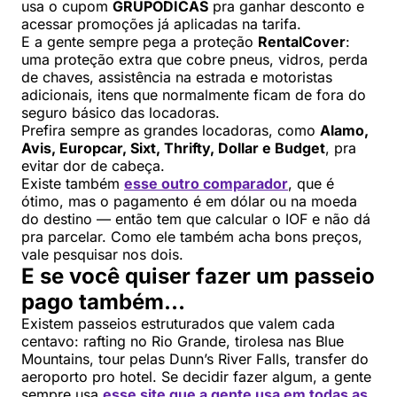
usa o cupom
GRUPODICAS
pra ganhar desconto e
acessar promoções já aplicadas na tarifa.
E a gente sempre pega a proteção
RentalCover
:
uma proteção extra que cobre pneus, vidros, perda
de chaves, assistência na estrada e motoristas
adicionais, itens que normalmente ficam de fora do
seguro básico das locadoras.
Prefira sempre as grandes locadoras, como
Alamo,
Avis, Europcar, Sixt, Thrifty, Dollar e Budget
, pra
evitar dor de cabeça.
Existe também
esse outro comparador
, que é
ótimo, mas o pagamento é em dólar ou na moeda
do destino — então tem que calcular o IOF e não dá
pra parcelar. Como ele também acha bons preços,
vale pesquisar nos dois.
E se você quiser fazer um passeio
pago também…
Existem passeios estruturados que valem cada
centavo: rafting no Rio Grande, tirolesa nas Blue
Mountains, tour pelas Dunn’s River Falls, transfer do
aeroporto pro hotel. Se decidir fazer algum, a gente
sempre usa
esse site que a gente usa em todas as