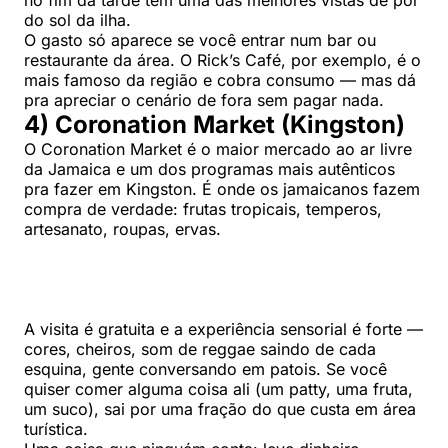
no fim da tarde tem uma das melhores vistas de pôr
do sol da ilha.
O gasto só aparece se você entrar num bar ou
restaurante da área. O Rick’s Café, por exemplo, é o
mais famoso da região e cobra consumo — mas dá
pra apreciar o cenário de fora sem pagar nada.
4) Coronation Market (Kingston)
O Coronation Market é o maior mercado ao ar livre
da Jamaica e um dos programas mais autênticos
pra fazer em Kingston. É onde os jamaicanos fazem
compra de verdade: frutas tropicais, temperos,
artesanato, roupas, ervas.
A visita é gratuita e a experiência sensorial é forte —
cores, cheiros, som de reggae saindo de cada
esquina, gente conversando em patois. Se você
quiser comer alguma coisa ali (um patty, uma fruta,
um suco), sai por uma fração do que custa em área
turística.