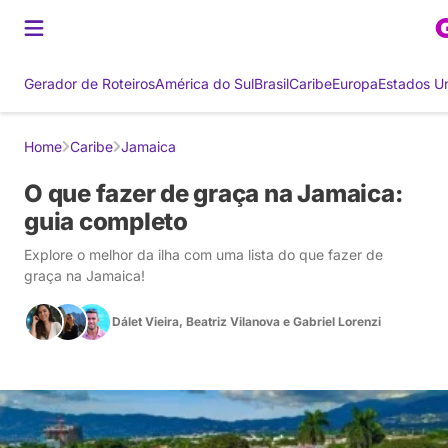
Gerador de Roteiros
América do Sul
Brasil
Caribe
Europa
Estados U
Home
Caribe
Jamaica
O que fazer de graça na Jamaica:
guia completo
Explore o melhor da ilha com uma lista do que fazer de
graça na Jamaica!
Dálet Vieira
,
Beatriz Vilanova
e
Gabriel Lorenzi