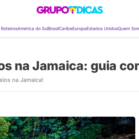
 Roteiros
América do Sul
Brasil
Caribe
Europa
Estados Unidos
Quem So
os na Jamaica: guia co
eios na Jamaica!