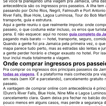
Se você tá planejando uma viagem pra Jamaica, uma das
antecedência são os ingressos pros passeios. A ilha tem
passando por Ocho Rios, Negril, Falmouth e Port Antonio
River Falls, Blue Hole, Lagoa Luminosa, Tour do Bob Mar
transporte, guia e estrutura.
Aqui a gente reuniu o que realmente importa: onde compr
passeio, o que costuma estar incluso, os erros que turist
pena. E não esquece: aqui no nosso
guia completo da J
pagando mais barato — hotel, transporte, seguro, comida
Quando a gente foi pra Jamaica pela primeira vez, o que 
mapa parece tudo perto, mas as estradas são lentas e jun
a gente perder horário e chegar exausto no hotel. Por i
tour inclui muda totalmente a viagem.
Onde comprar ingressos pros passei
Pra comprar os ingressos dos principais passeios da Ja
todas as viagens
. É a plataforma mais conhecida pra vi
em reais (sem IOF e parcelando), cancelamento gratuito n
passeio.
A vantagem de comprar online com antecedência é princi
(Dunn’s River Falls, Blue Hole, Nine Mile e Lagoa Luminos
cancelamento clara. Quem deixa pra fechar no balcão do
pouco menos em alguns casos, mas perde a segurança de