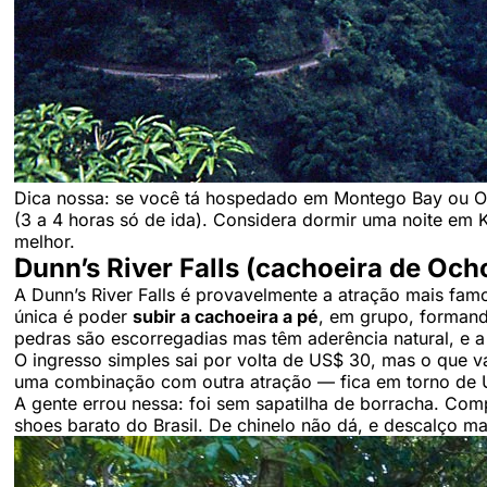
Dica nossa: se você tá hospedado em Montego Bay ou Oc
(3 a 4 horas só de ida). Considera dormir uma noite em K
melhor.
Dunn’s River Falls (cachoeira de Och
A Dunn’s River Falls é provavelmente a atração mais fam
única é poder
subir a cachoeira a pé
, em grupo, formand
pedras são escorregadias mas têm aderência natural, e a
O ingresso simples sai por volta de US$ 30, mas o que v
uma combinação com outra atração — fica em torno de 
A gente errou nessa: foi sem sapatilha de borracha. Com
shoes barato do Brasil. De chinelo não dá, e descalço m