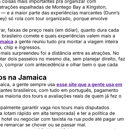
 coisas mais importantes pra organizar com
 atrações espalhadas de Montego Bay a Kingston,
 — e a maior parte das experiências marcantes (Dunn’s
ley) só rola com tour organizado, porque envolve
ar, faixas de preço reais (em dólar), quanto dura cada
a brasileiro comete e quais experiências valem mais a
amaica
a gente reuniu tudo pra montar a viagem inteira
, chip e ingressos.
mais surpreendeu foi a distância entre as atrações. No
tar dois passeios no mesmo dia, sem planejar direito, faz
sso, comprar com antecedência e olhar bem o que cada
os na Jamaica
maica, a gente sempre usa
esse site que a gente usa em
ajantes brasileiros, com tudo em português, pagamento
a maioria dos tours e avaliações reais de quem já fez o
palmente garantir vaga nos tours mais disputados
a lotam rápido em alta temporada) e ter a política de
 hotel ou negociar com taxista na rua pode até pagar um
 remarcar se chover ou se passar mal.