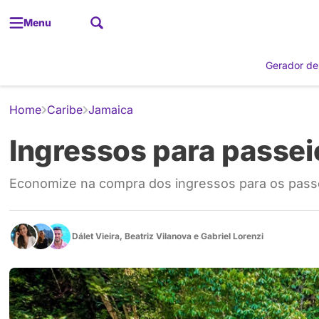
Menu
Gerador de
Home
Caribe
Jamaica
Ingressos para passei
Economize na compra dos ingressos para os pass
Dálet Vieira
,
Beatriz Vilanova
e
Gabriel Lorenzi