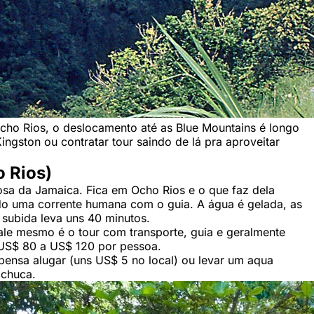
ho Rios, o deslocamento até as Blue Mountains é longo
ingston ou contratar tour saindo de lá pra aproveitar
o Rios)
osa da Jamaica. Fica em Ocho Rios e o que faz dela
o uma corrente humana com o guia. A água é gelada, as
 subida leva uns 40 minutos.
ale mesmo é o tour com transporte, guia e geralmente
US$ 80 a US$ 120 por pessoa.
pensa alugar (uns US$ 5 no local) ou levar um aqua
achuca.