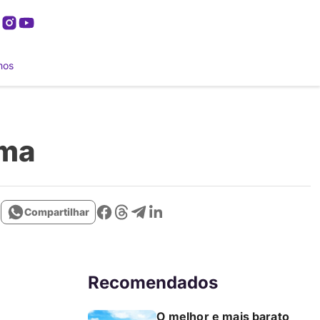
mos
ama
Compartilhar
Recomendados
O melhor e mais barato