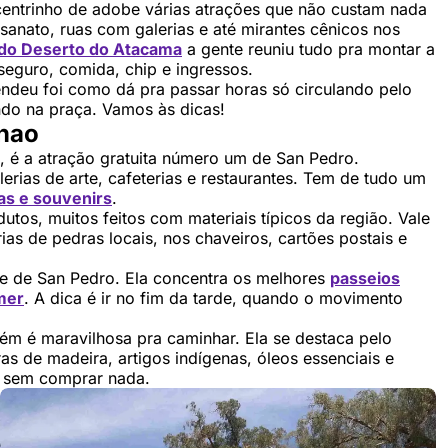
centrinho de adobe várias atrações que não custam nada
esanato, ruas com galerias e até mirantes cênicos nos
 do Deserto do Atacama
a gente reuniu tudo pra montar a
seguro, comida, chip e ingressos.
endeu foi como dá pra passar horas só circulando pelo
ndo na praça. Vamos às dicas!
onao
, é a atração gratuita número um de San Pedro.
erias de arte, cafeterias e restaurantes. Tem de tudo um
as e souvenirs
.
tos, muitos feitos com materiais típicos da região. Vale
ias de pedras locais, nos chaveiros, cartões postais e
te de San Pedro. Ela concentra os melhores
passeios
mer
. A dica é ir no fim da tarde, quando o movimento
ém é maravilhosa pra caminhar. Ela se destaca pelo
ras de madeira, artigos indígenas, óleos essenciais e
o sem comprar nada.