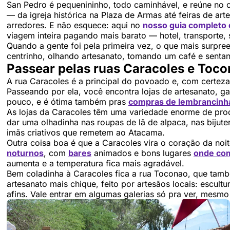
San Pedro é pequenininho, todo caminhável, e reúne no 
— da igreja histórica na Plaza de Armas até feiras de art
arredores. E não esquece: aqui no
nosso guia completo
viagem inteira pagando mais barato — hotel, transporte, 
Quando a gente foi pela primeira vez, o que mais surpre
centrinho, olhando artesanato, tomando um café e senta
Passear pelas ruas Caracoles e Toc
A rua Caracoles é a principal do povoado e, com certeza
Passeando por ela, você encontra lojas de artesanato, gal
pouco, e é ótima também pras
compras de lembrancinh
As lojas da Caracoles têm uma variedade enorme de produ
dar uma olhadinha nas roupas de lã de alpaca, nas bijuter
imãs criativos que remetem ao Atacama.
Outra coisa boa é que a Caracoles vira o coração da noi
noturnos
, com
bares
animados e bons lugares
onde co
aumenta e a temperatura fica mais agradável.
Bem coladinha à Caracoles fica a rua Toconao, que tamb
artesanato mais chique, feito por artesãos locais: escultu
afins. Vale entrar em algumas galerias só pra ver, mesm