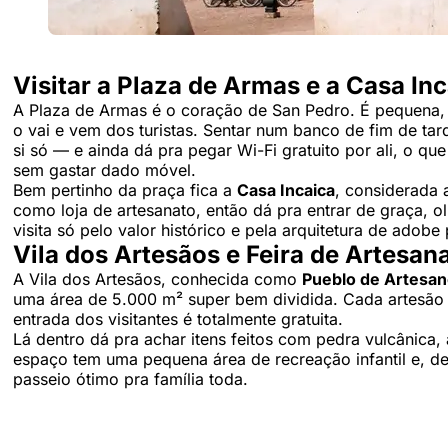
Visitar a Plaza de Armas e a Casa In
A Plaza de Armas é o coração de San Pedro. É pequena, c
o vai e vem dos turistas. Sentar num banco de fim de ta
si só — e ainda dá pra pegar Wi-Fi gratuito por ali, o qu
sem gastar dado móvel.
Bem pertinho da praça fica a
Casa Incaica
, considerada 
como loja de artesanato, então dá pra entrar de graça, 
visita só pelo valor histórico e pela arquitetura de adobe
Vila dos Artesãos e Feira de Artesan
A Vila dos Artesãos, conhecida como
Pueblo de Artesa
uma área de 5.000 m² super bem dividida. Cada artesão 
entrada dos visitantes é totalmente gratuita.
Lá dentro dá pra achar itens feitos com pedra vulcânica,
espaço tem uma pequena área de recreação infantil e, d
passeio ótimo pra família toda.