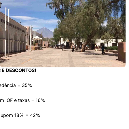
 E DESCONTOS!
cedência = 35%
em IOF e taxas = 16%
 cupom 18% = 42%