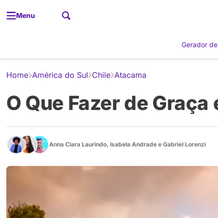
Menu
Gerador de
Home
América do Sul
Chile
Atacama
O Que Fazer de Graça
Anna Clara Laurindo
,
Isabela Andrade
e
Gabriel Lorenzi