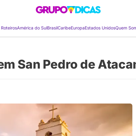
 Roteiros
América do Sul
Brasil
Caribe
Europa
Estados Unidos
Quem So
 em San Pedro de Atac