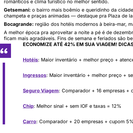
românticos e clima turístico no melhor sentido.
Getsemaní:
o bairro mais boêmio e queridinho da cidade 
champeta e praças animadas — destaque pra Plaza de la 
Bocagrande:
região dos hotéis modernos à beira-mar, mai
A melhor época pra aproveitar a noite a pé é de dezemb
ficam mais agradáveis. Fins de semana e feriados são 
ECONOMIZE ATÉ 42% EM SUA VIAGEM!
DICAS
Hotéis
: Maior inventário + melhor preço + aten
Ingressos
: Maior inventário + melhor preço + s
Seguro Viagem
: Comparador + 16 empresas +
Chip
: Melhor sinal + sem IOF e taxas = 12%
Carro
: Comparador + 20 empresas + cupom 5