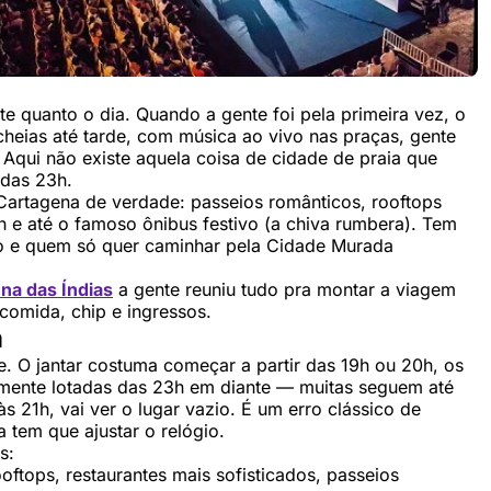
e quanto o dia. Quando a gente foi pela primeira vez, o
heias até tarde, com música ao vivo nas praças, gente
 Aqui não existe aquela coisa de cidade de praia que
 das 23h.
 Cartagena de verdade: passeios românticos, rooftops
4h e até o famoso ônibus festivo (a chiva rumbera). Tem
iro e quem só quer caminhar pela Cidade Murada
na das Índias
a gente reuniu tudo pra montar a viagem
 comida, chip e ingressos.
a
de. O jantar costuma começar a partir das 19h ou 20h, os
lmente lotadas das 23h em diante — muitas seguem até
 21h, vai ver o lugar vazio. É um erro clássico de
 tem que ajustar o relógio.
s:
oftops, restaurantes mais sofisticados, passeios