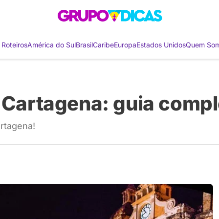
 Roteiros
América do Sul
Brasil
Caribe
Europa
Estados Unidos
Quem So
m Cartagena: guia compl
artagena!