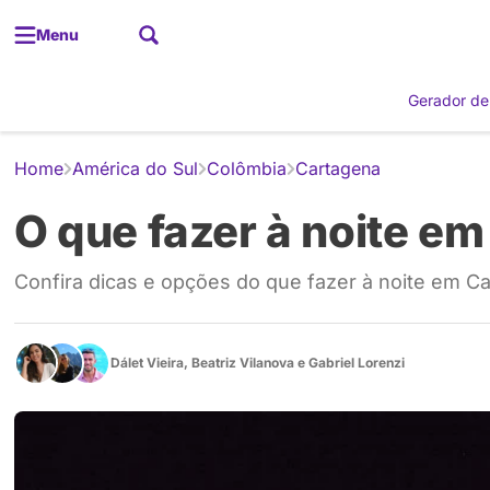
Menu
Gerador de
Home
América do Sul
Colômbia
Cartagena
O que fazer à noite e
Confira dicas e opções do que fazer à noite em C
Dálet Vieira
,
Beatriz Vilanova
e
Gabriel Lorenzi