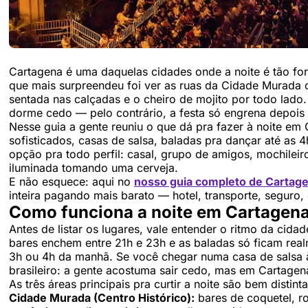
Cartagena é uma daquelas cidades onde a noite é tão fort
que mais surpreendeu foi ver as ruas da Cidade Murada c
sentada nas calçadas e o cheiro de mojito por todo lado.
dorme cedo — pelo contrário, a festa só engrena depois
Nesse guia a gente reuniu o que dá pra fazer à noite em
sofisticados, casas de salsa, baladas pra dançar até as 
opção pra todo perfil: casal, grupo de amigos, mochile
iluminada tomando uma cerveja.
E não esquece: aqui no
nosso guia completo de Cartage
inteira pagando mais barato — hotel, transporte, seguro,
Como funciona a noite em Cartagen
Antes de listar os lugares, vale entender o ritmo da cida
bares enchem entre 21h e 23h e as baladas só ficam rea
3h ou 4h da manhã. Se você chegar numa casa de salsa às
brasileiro: a gente acostuma sair cedo, mas em Cartagena
As três áreas principais pra curtir a noite são bem distinta
Cidade Murada (Centro Histórico):
bares de coquetel, ro