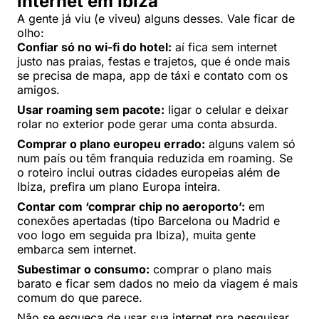
internet em Ibiza
A gente já viu (e viveu) alguns desses. Vale ficar de
olho:
Confiar só no wi-fi do hotel:
aí fica sem internet
justo nas praias, festas e trajetos, que é onde mais
se precisa de mapa, app de táxi e contato com os
amigos.
Usar roaming sem pacote:
ligar o celular e deixar
rolar no exterior pode gerar uma conta absurda.
Comprar o plano europeu errado:
alguns valem só
num país ou têm franquia reduzida em roaming. Se
o roteiro inclui outras cidades europeias além de
Ibiza, prefira um plano Europa inteira.
Contar com ‘comprar chip no aeroporto’:
em
conexões apertadas (tipo Barcelona ou Madrid e
voo logo em seguida pra Ibiza), muita gente
embarca sem internet.
Subestimar o consumo:
comprar o plano mais
barato e ficar sem dados no meio da viagem é mais
comum do que parece.
Não se esqueça de usar sua internet pra pesquisar