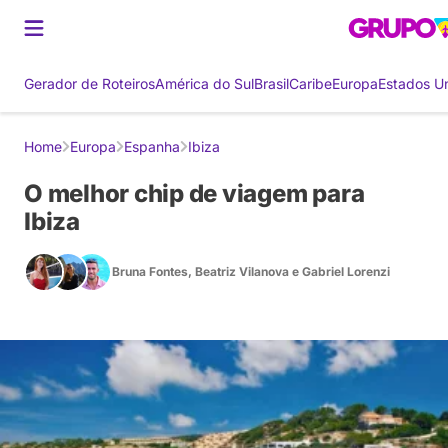
Gerador de Roteiros
América do Sul
Brasil
Caribe
Europa
Estados U
Home
Europa
Espanha
Ibiza
O melhor chip de viagem para
Ibiza
Bruna Fontes
,
Beatriz Vilanova
e
Gabriel Lorenzi