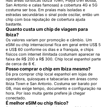
Nas áreas turísticas (Ibiza Town, Playa d’en Bossa,
San Antonio e calas famosas) a cobertura 4G e 5G
costuma ser boa. Em praias mais isoladas e
estradas secundárias o sinal pode oscilar, então um
chip com boa reputação de cobertura ajuda
bastante.
Quanto custa um chip de viagem para
Ibiza?
Os valores variam por promoção e câmbio. Um
eSIM ou chip internacional fica em geral entre US$ 5
e US$ 60 conforme os dias e a franquia, e chips
físicos com internet ilimitada costumam aparecer na
faixa de R$ 200 a R$ 300. Chip local espanhol parte
de cerca de 8 €.
Posso comprar o chip em Ibiza mesmo?
Dá pra comprar chip local espanhol em lojas de
operadora, quiosques e tabacarias em áreas como
Ibiza Town e San Antonio. Costuma ser barato por
GB, mas exige tempo, documento e configuração na
hora. Por isso muita gente prefere já chegar
conectado.
É melhor eSIM ou chip físico?