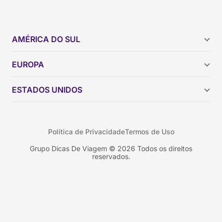
AMÉRICA DO SUL
Argentina
EUROPA
Brasil
Chile
ESTADOS UNIDOS
Colômbia
Peru
Califórnia
Uruguai
Flórida
Política de Privacidade
Termos de Uso
Geórgia
Nova York
Grupo Dicas De Viagem © 2026 Todos os direitos
reservados.
Orlando