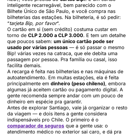
inteligente recarregável, bem parecido com o
Bilhete Único de São Paulo, e você compra nas
bilheterias das estações. Na bilheteria, é só pedir:
“
tarjeta Bip, por favor
“.
O cartão em si (sem crédito) costuma custar em
torno de
CLP 2.000 a CLP 3.000
. E tem um detalhe
que poucos sabem:
um único cartão pode ser
usado por várias pessoas
— é só passar o mesmo
Bip! várias vezes na catraca, que ele debita uma
passagem por pessoa. Pra família ou casal, isso
facilita demais.
A recarga é feita nas bilheterias e nas máquinas de
autoatendimento. Em muitas estações, ela é feita
principalmente em
dinheiro (peso chileno)
, embora
algumas já aceitem cartão ou pagamento digital. A
gente recomenda sempre andar com um pouco de
dinheiro em espécie pra garantir.
Antes de explorar Santiago, vale já organizar o resto
da viagem — e dois itens a gente considera
indispensáveis pro Chile. O primeiro é o
comparador de seguros
que a gente usa: o
atendimento médico no exterior sai caro, e dá pra