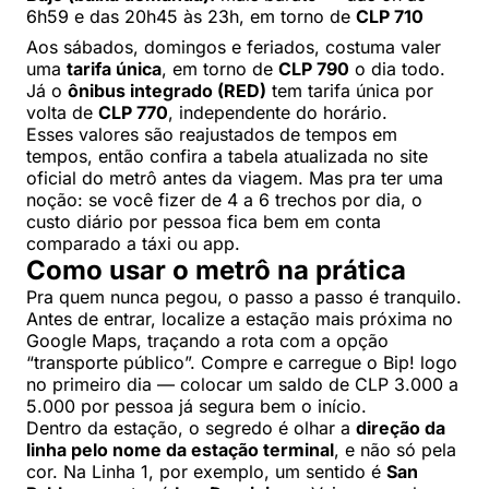
6h59 e das 20h45 às 23h, em torno de
CLP 710
Aos sábados, domingos e feriados, costuma valer
uma
tarifa única
, em torno de
CLP 790
o dia todo.
Já o
ônibus integrado (RED)
tem tarifa única por
volta de
CLP 770
, independente do horário.
Esses valores são reajustados de tempos em
tempos, então confira a tabela atualizada no site
oficial do metrô antes da viagem. Mas pra ter uma
noção: se você fizer de 4 a 6 trechos por dia, o
custo diário por pessoa fica bem em conta
comparado a táxi ou app.
Como usar o metrô na prática
Pra quem nunca pegou, o passo a passo é tranquilo.
Antes de entrar, localize a estação mais próxima no
Google Maps, traçando a rota com a opção
“transporte público”. Compre e carregue o Bip! logo
no primeiro dia — colocar um saldo de CLP 3.000 a
5.000 por pessoa já segura bem o início.
Dentro da estação, o segredo é olhar a
direção da
linha pelo nome da estação terminal
, e não só pela
cor. Na Linha 1, por exemplo, um sentido é
San