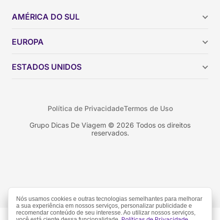
AMÉRICA DO SUL
Argentina
EUROPA
Brasil
Chile
ESTADOS UNIDOS
Colômbia
Peru
Califórnia
Uruguai
Flórida
Política de Privacidade
Termos de Uso
Geórgia
Nova York
Grupo Dicas De Viagem © 2026 Todos os direitos
reservados.
Orlando
Nós usamos cookies e outras tecnologias semelhantes para melhorar
a sua experiência em nossos serviços, personalizar publicidade e
recomendar conteúdo de seu interesse. Ao utilizar nossos serviços,
Políticas de Privacidade
você está ciente dessa funcionalidade.