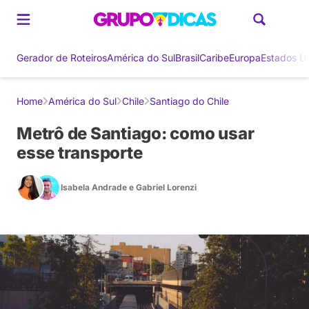
Gerador de Roteiros
América do Sul
Brasil
Caribe
Europa
Estados U
Home
América do Sul
Chile
Santiago do Chile
Metrô de Santiago: como usar
esse transporte
Isabela Andrade
e
Gabriel Lorenzi