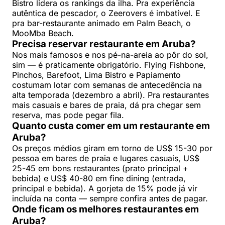
Bistro lidera os rankings da ilha. Pra experiência
autêntica de pescador, o Zeerovers é imbatível. E
pra bar-restaurante animado em Palm Beach, o
MooMba Beach.
Precisa reservar restaurante em Aruba?
Nos mais famosos e nos pé-na-areia ao pôr do sol,
sim — é praticamente obrigatório. Flying Fishbone,
Pinchos, Barefoot, Lima Bistro e Papiamento
costumam lotar com semanas de antecedência na
alta temporada (dezembro a abril). Pra restaurantes
mais casuais e bares de praia, dá pra chegar sem
reserva, mas pode pegar fila.
Quanto custa comer em um restaurante em
Aruba?
Os preços médios giram em torno de US$ 15-30 por
pessoa em bares de praia e lugares casuais, US$
25-45 em bons restaurantes (prato principal +
bebida) e US$ 40-80 em fine dining (entrada,
principal e bebida). A gorjeta de 15% pode já vir
incluída na conta — sempre confira antes de pagar.
Onde ficam os melhores restaurantes em
Aruba?