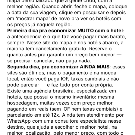
mapa personalizado que a gente criou, com a
melhor região. Quando abrir, feche o mapa, coloque
a data da sua viagem, clique em pesquisar e depois
em ‘mostrar mapa’ de novo pra ver os hotéis com
os preços já naquela região.
Primeira dica pra economizar MUITO com o hotel
:
a antecedência é o que faz você pagar mais barato,
sempre. Nesse site do mapa e nos hotéis abaixo, a
maioria tem cancelamento gratuito. Reserve o
quanto antes pra garantir um preço bem menor —
se precisar cancelar, não paga nada.
Segunda dica, pra economizar AINDA MAIS
: esses
sites são ótimos, mas o pagamento é na moeda
local, então você paga IOF, taxas cambiais e não
pode parcelar — e faz tudo por conta própria.
Existe uma agência brasileira, especializada em
hotéis, que possui o mesmo inventário: mesma
hospedagem, muitas vezes com preço melhor,
pagando em reais (sem IOF nem taxas cambiais) e
parcelando em até 12x. Ainda tem atendimento por
WhatsApp com uma consultora especialista nesse
destino, que ajuda a escolher o melhor hotel, na
melhor localização, pelo menor preço, com todo o