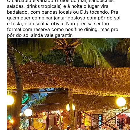
O cardápio é variado (frutos do mar, sanduíches,
saladas, drinks tropicais) e à noite o lugar vira
badalado, com bandas locais ou DJs tocando. Pra
quem quer combinar jantar gostoso com pôr do sol
e festa, é a escolha óbvia. Não precisa ser tão
formal com reserva como nos fine dining, mas pro
pôr do sol ainda vale garantir.