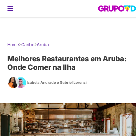
Gerador de Roteiros
América do Sul
Brasil
Caribe
Europa
Estados U
Home
Caribe
Aruba
Melhores Restaurantes em Aruba:
Onde Comer na Ilha
Isabela Andrade
e
Gabriel Lorenzi