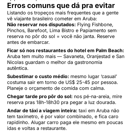
Erros comuns que dá pra evitar
Listando os tropeços mais frequentes que a gente
vê viajante brasileiro cometer em Aruba:
Não reservar nos disputados:
Flying Fishbone,
Pinchos, Barefoot, Lima Bistro e Papiamento sem
reserva no pôr do sol = você não janta. Reserve
antes de embarcar.
Ficar só nos restaurantes do hotel em Palm Beach:
Aruba tem muito mais — Savaneta, Oranjestad e San
Nicolas guardam o melhor da gastronomia
autêntica.
Subestimar o custo médio:
mesmo lugar ‘casual’
costuma sair em torno de US$ 25-45 por pessoa.
Planeje o orçamento de comida com calma.
Chegar tarde pro pôr do sol:
nos pé-na-areia, mire
reserva pras 18h-18h30 pra pegar a luz dourada.
Andar de táxi a viagem inteira:
taxi em Aruba não
tem taxímetro, é por valor combinado, e fica caro
rapidinho. Alugar carro paga ele mesmo em poucas
idas e voltas a restaurante.