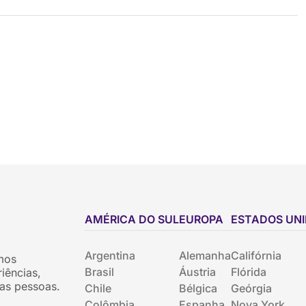
AMÉRICA DO SUL
EUROPA
ESTADOS UN
Argentina
Alemanha
Califórnia
mos
Brasil
Áustria
Flórida
iências,
as pessoas.
Chile
Bélgica
Geórgia
Colômbia
Espanha
Nova York