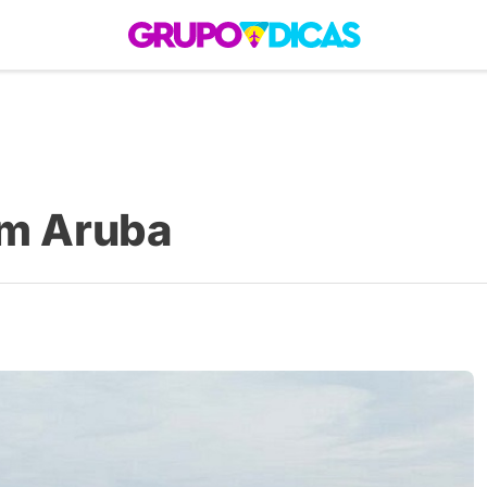
 Roteiros
América do Sul
Brasil
Caribe
Europa
Estados Unidos
Quem So
em Aruba