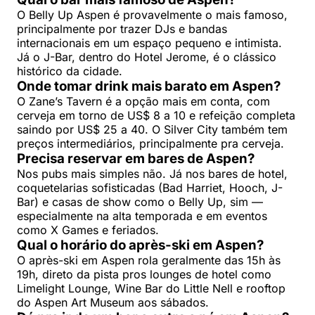
O Belly Up Aspen é provavelmente o mais famoso,
principalmente por trazer DJs e bandas
internacionais em um espaço pequeno e intimista.
Já o J-Bar, dentro do Hotel Jerome, é o clássico
histórico da cidade.
Onde tomar drink mais barato em Aspen?
O Zane’s Tavern é a opção mais em conta, com
cerveja em torno de US$ 8 a 10 e refeição completa
saindo por US$ 25 a 40. O Silver City também tem
preços intermediários, principalmente pra cerveja.
Precisa reservar em bares de Aspen?
Nos pubs mais simples não. Já nos bares de hotel,
coquetelarias sofisticadas (Bad Harriet, Hooch, J-
Bar) e casas de show como o Belly Up, sim —
especialmente na alta temporada e em eventos
como X Games e feriados.
Qual o horário do après-ski em Aspen?
O après-ski em Aspen rola geralmente das 15h às
19h, direto da pista pros lounges de hotel como
Limelight Lounge, Wine Bar do Little Nell e rooftop
do Aspen Art Museum aos sábados.