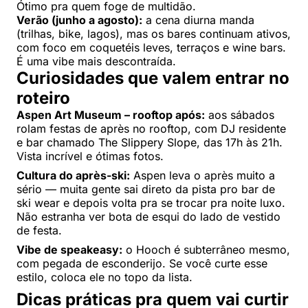
Ótimo pra quem foge de multidão.
Verão (junho a agosto):
a cena diurna manda
(trilhas, bike, lagos), mas os bares continuam ativos,
com foco em coquetéis leves, terraços e wine bars.
É uma vibe mais descontraída.
Curiosidades que valem entrar no
roteiro
Aspen Art Museum – rooftop após:
aos sábados
rolam festas de après no rooftop, com DJ residente
e bar chamado The Slippery Slope, das 17h às 21h.
Vista incrível e ótimas fotos.
Cultura do après-ski:
Aspen leva o après muito a
sério — muita gente sai direto da pista pro bar de
ski wear e depois volta pra se trocar pra noite luxo.
Não estranha ver bota de esqui do lado de vestido
de festa.
Vibe de speakeasy:
o Hooch é subterrâneo mesmo,
com pegada de esconderijo. Se você curte esse
estilo, coloca ele no topo da lista.
Dicas práticas pra quem vai curtir