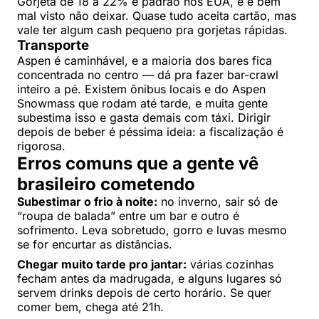
Gorjeta de 18 a 22% é padrão nos EUA, e é bem
mal visto não deixar. Quase tudo aceita cartão, mas
vale ter algum cash pequeno pra gorjetas rápidas.
Transporte
Aspen é caminhável, e a maioria dos bares fica
concentrada no centro — dá pra fazer bar-crawl
inteiro a pé. Existem ônibus locais e do Aspen
Snowmass que rodam até tarde, e muita gente
subestima isso e gasta demais com táxi. Dirigir
depois de beber é péssima ideia: a fiscalização é
rigorosa.
Erros comuns que a gente vê
brasileiro cometendo
Subestimar o frio à noite:
no inverno, sair só de
“roupa de balada” entre um bar e outro é
sofrimento. Leva sobretudo, gorro e luvas mesmo
se for encurtar as distâncias.
Chegar muito tarde pro jantar:
várias cozinhas
fecham antes da madrugada, e alguns lugares só
servem drinks depois de certo horário. Se quer
comer bem, chega até 21h.