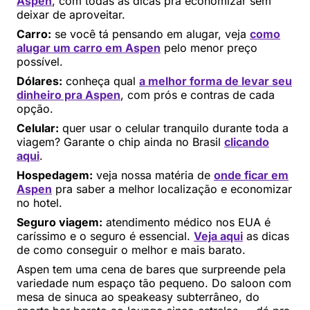
Aspen
, com todas as dicas pra economizar sem
deixar de aproveitar.
Carro:
se você tá pensando em alugar, veja
como
alugar um carro em Aspen
pelo menor preço
possível.
Dólares:
conheça qual
a melhor forma de levar seu
dinheiro pra Aspen
, com prós e contras de cada
opção.
Celular:
quer usar o celular tranquilo durante toda a
viagem? Garante o chip ainda no Brasil
clicando
aqui
.
Hospedagem:
veja nossa matéria de
onde ficar em
Aspen
pra saber a melhor localização e economizar
no hotel.
Seguro viagem:
atendimento médico nos EUA é
caríssimo e o seguro é essencial.
Veja aqui
as dicas
de como conseguir o melhor e mais barato.
Aspen tem uma cena de bares que surpreende pela
variedade num espaço tão pequeno. Do saloon com
mesa de sinuca ao speakeasy subterrâneo, do