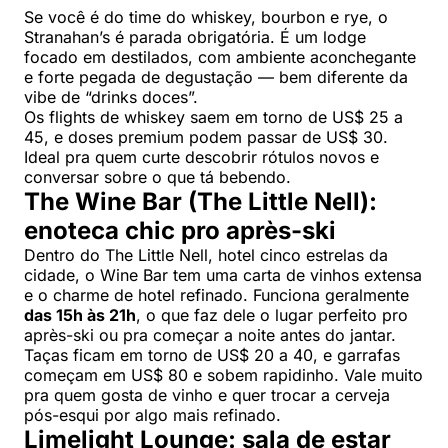
Se você é do time do whiskey, bourbon e rye, o
Stranahan’s é parada obrigatória. É um lodge
focado em destilados, com ambiente aconchegante
e forte pegada de degustação — bem diferente da
vibe de “drinks doces”.
Os flights de whiskey saem em torno de US$ 25 a
45, e doses premium podem passar de US$ 30.
Ideal pra quem curte descobrir rótulos novos e
conversar sobre o que tá bebendo.
The Wine Bar (The Little Nell):
enoteca chic pro après-ski
Dentro do The Little Nell, hotel cinco estrelas da
cidade, o Wine Bar tem uma carta de vinhos extensa
e o charme de hotel refinado. Funciona geralmente
das 15h às 21h
, o que faz dele o lugar perfeito pro
après-ski ou pra começar a noite antes do jantar.
Taças ficam em torno de US$ 20 a 40, e garrafas
começam em US$ 80 e sobem rapidinho. Vale muito
pra quem gosta de vinho e quer trocar a cerveja
pós-esqui por algo mais refinado.
Limelight Lounge: sala de estar