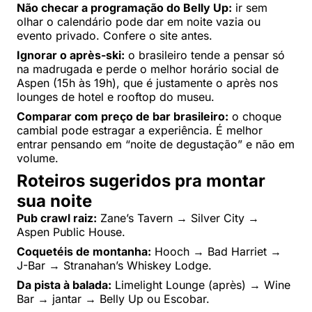
Não checar a programação do Belly Up:
ir sem
olhar o calendário pode dar em noite vazia ou
evento privado. Confere o site antes.
Ignorar o après-ski:
o brasileiro tende a pensar só
na madrugada e perde o melhor horário social de
Aspen (15h às 19h), que é justamente o après nos
lounges de hotel e rooftop do museu.
Comparar com preço de bar brasileiro:
o choque
cambial pode estragar a experiência. É melhor
entrar pensando em “noite de degustação” e não em
volume.
Roteiros sugeridos pra montar
sua noite
Pub crawl raiz:
Zane’s Tavern → Silver City →
Aspen Public House.
Coquetéis de montanha:
Hooch → Bad Harriet →
J-Bar → Stranahan’s Whiskey Lodge.
Da pista à balada:
Limelight Lounge (après) → Wine
Bar → jantar → Belly Up ou Escobar.