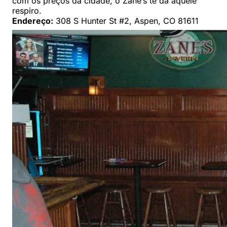
com os preços da cidade, o Zane’s te dá aquele
respiro.
Endereço:
308 S Hunter St #2, Aspen, CO 81611