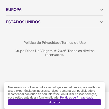
Argentina
EUROPA
Brasil
Chile
ESTADOS UNIDOS
Colômbia
Peru
Califórnia
Uruguai
Flórida
Política de Privacidade
Termos de Uso
Geórgia
Nova York
Grupo Dicas De Viagem © 2026 Todos os direitos
reservados.
Orlando
Nós usamos cookies e outras tecnologias semelhantes para melhorar
a sua experiência em nossos serviços, personalizar publicidade e
recomendar conteúdo de seu interesse. Ao utilizar nossos serviços,
Políticas de Privacidade
você está ciente dessa funcionalidade.
Aceito