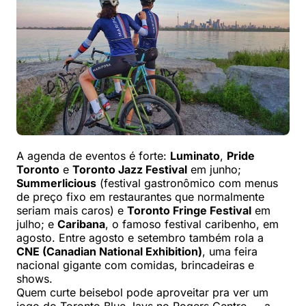
A agenda de eventos é forte:
Luminato
,
Pride
Toronto
e
Toronto Jazz Festival
em junho;
Summerlicious
(festival gastronômico com menus
de preço fixo em restaurantes que normalmente
seriam mais caros) e
Toronto Fringe Festival
em
julho; e
Caribana
, o famoso festival caribenho, em
agosto. Entre agosto e setembro também rola a
CNE (Canadian National Exhibition)
, uma feira
nacional gigante com comidas, brincadeiras e
shows.
Quem curte beisebol pode aproveitar pra ver um
jogo do Toronto Blue Jays no Rogers Centre — a