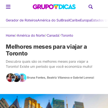
Gerador de Roteiros
América do Sul
Brasil
Caribe
Europa
Estados U
Home
América do Norte
Canadá
Toronto
Melhores meses para viajar a
Toronto
Descubra quais são os melhores meses para viajar a
Toronto! Existe um período que você economiza muito!
Bruna Fontes
,
Beatriz Vilanova
e
Gabriel Lorenzi