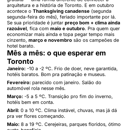
arquitetura e a história de Toronto. E em outubro
acontece o
Thanksgiving canadense
(segunda
segunda-feira do mês), feriado importante por lá.
Se sua prioridade é juntar
preço bom + clima ainda
razoável
, fica com
maio e outubro
. Pra quem quer
economizar mais ainda e topa pegar tempo mais
cinzento,
março e novembro
são os campeões de
hotel barato.
Mês a mês: o que esperar em
Toronto
Janeiro:
-10 a -2 ºC. Frio de doer, neve garantida,
hotéis baratos. Bom pra patinação e museus.
Fevereiro:
parecido com janeiro. Salão do
automóvel rola nesse mês.
Março:
-5 a 5 ºC. Transição pro fim do inverno,
hotéis bem em conta.
Abril:
0 a 10 ºC. Clima instável, chuvas, mas já dá
pra ver flores começando.
Maio:
8 a 19 ºC. Cerejeiras, parques floridos, ótimo