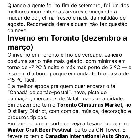
Quando a gente foi no fim de setembro, foi um dos
melhores momentos: as árvores começando a
mudar de cor, clima fresco e nada da multidão de
agosto. Recomenda demais quem não faz questão
da neve.
Inverno em Toronto (dezembro a
março)
O inverno em Toronto é frio de verdade. Janeiro
costuma ser o mês mais gelado, com mínimas em
torno de -7 ºC à noite e máximas perto de 2 ºC — e
isso em dia bom, porque em onda de frio passa de
-15 ºC fácil.
É a melhor época pra quem quer encarar o tal
“Canadá de cartão-postal”: neve, pista de
patinação, mercados de Natal, luzes pela cidade.
Em dezembro tem o
Toronto Christmas Market
, no
Distillery District, com comida, música, decoração e
produtos típicos.
Em janeiro, quem curte cerveja artesanal pode ir no
Winter Craft Beer Festival
, perto da CN Tower. E
fevereiro tem o
Canadian International Auto Show
,