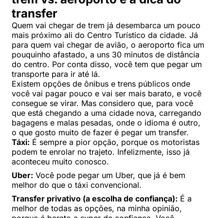
transfer
Quem vai chegar de trem já desembarca um pouco
mais próximo ali do Centro Turístico da cidade. Já
para quem vai chegar de avião, o aeroporto fica um
pouquinho afastado, a uns 30 minutos de distância
do centro. Por conta disso, você tem que pegar um
transporte para ir até lá.
Existem opções de ônibus e trens públicos onde
você vai pagar pouco e vai ser mais barato, e você
consegue se virar. Mas considero que, para você
que está chegando a uma cidade nova, carregando
bagagens e malas pesadas, onde o idioma é outro,
o que gosto muito de fazer é pegar um transfer.
Táxi:
É sempre a pior opção, porque os motoristas
podem te enrolar no trajeto. Infelizmente, isso já
aconteceu muito conosco.
Uber:
Você pode pegar um Uber, que já é bem
melhor do que o táxi convencional.
Transfer privativo (a escolha de confiança):
É a
melhor de todas as opções, na minha opinião,
porque é barato e super de confiança. Você