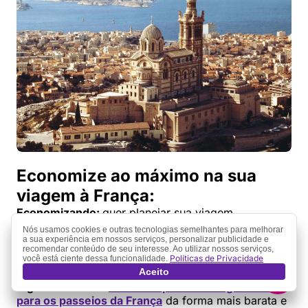
Economize ao máximo na sua
viagem à França:
Economizando:
quer planejar sua viagem
aproveitando melhor o seu orçamento? Não deixe
Nós usamos cookies e outras tecnologias semelhantes para melhorar
de ler nossa matéria de
como viajar barato para
a sua experiência em nossos serviços, personalizar publicidade e
recomendar conteúdo de seu interesse. Ao utilizar nossos serviços,
França
, com todas as dicas para economizar ao
Políticas de Privacidade
você está ciente dessa funcionalidade.
máximo, sem deixar de aproveitar!
Aceito
Ingressos:
saiba
onde comprar seus ingressos
para os passeios da França
da forma mais barata e