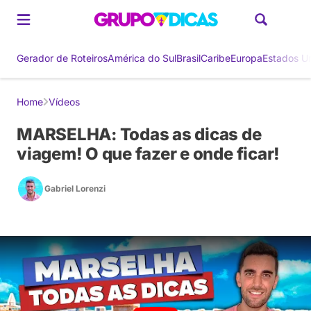
Gerador de Roteiros
América do Sul
Brasil
Caribe
Europa
Estados U
Home
Vídeos
MARSELHA: Todas as dicas de
viagem! O que fazer e onde ficar!
Gabriel Lorenzi