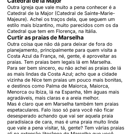
Catedral de la Major
Outra igreja que vale muito a pena conhecer é a
Catedral de la Major (Catedral de Sainte-Marie-
Majeure). Achei os traços dela, que seguem um
estilo mais bizantino, muito parecidos com os da
Catedral que tem em Florença, na Itália.
Curtir as praias de Marselha
Outra coisa que não dá para deixar de fora do
planejamento, principalmente para quem visita a
Costa Azul da França, né, gente, é aproveitar as
praias. Tem praias bem legais lá em Marselha.
Para ser bem sincero, eu não achei as praias de lá
as mais lindas da Costa Azul; acho que a cidade
vizinha de Nice tem praias um pouco mais bonitas,
e destinos como Palma de Maiorca, Maiorca,
Menorca ou Ibiza, lá na Espanha, têm águas mais
agradáveis, mais claras e a areia melhor.
Mas é claro que em Marselha também tem praias
espetaculares. Falo isso só para você não ficar
desesperado achando que vai ser aquela praia
paradisíaca de cara, mas é uma praia muito linda
que vale a pena visitar, tá, gente? Tem várias praias
ali na extensão litorânea de Marselha que você