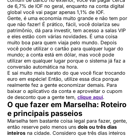
comum de banco no exterior, você vai pagar cerca
de 6,7% de IOF no geral, enquanto na conta digital
global você vai pagar apenas 1,1% de IOF.
Gente, é uma economia muito grande e não tem por
que não fazer! É prático, fácil, você dolariza seu
patrimônio, dá para investir, tem acesso a salas VIP
e eles estão com várias novidades. É uma coisa
muito boa para quem viaja pelo mundo. Depois
você pode utilizar o cartão para qualquer lugar do
mundo; a conta está em dólar, mas você pode
utilizar em qualquer lugar porque o sistema já faz a
conversão automática na hora.
E sai muito mais barato do que você ficar trocando
euro em espécie! Então, utilize essa dica porque
realmente fez a gente economizar demais. Para
baixar o aplicativo da conta e aproveitar o cupom
de desconto que a gente tem,
clique aqui
.
O que fazer em Marselha: Roteiro
e principais passeios
Marselha tem bastante coisa legal para fazer, gente,
então reserve pelo menos uns
dois ou três dias
inteiros
na cidade. Considero que três dias inteiros