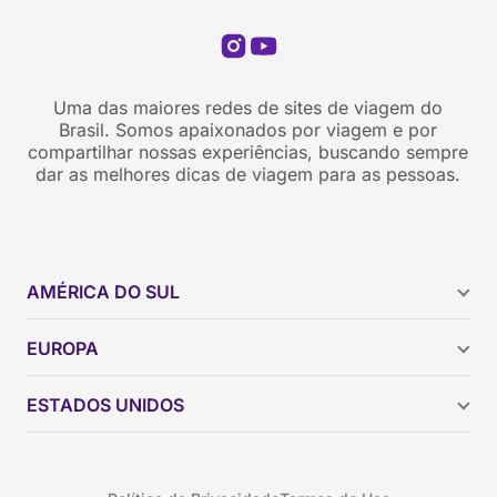
Uma das maiores redes de sites de viagem do
Brasil. Somos apaixonados por viagem e por
compartilhar nossas experiências, buscando sempre
dar as melhores dicas de viagem para as pessoas.
AMÉRICA DO SUL
Argentina
EUROPA
Brasil
Chile
ESTADOS UNIDOS
Colômbia
Peru
Califórnia
Uruguai
Flórida