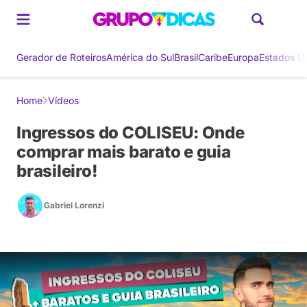
Gerador de Roteiros
América do Sul
Brasil
Caribe
Europa
Estados U
Home
Vídeos
Ingressos do COLISEU: Onde
comprar mais barato e guia
brasileiro!
Gabriel Lorenzi