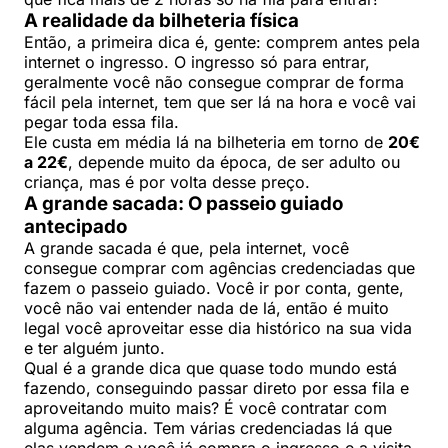
A realidade da bilheteria física
Então, a primeira dica é, gente: comprem antes pela
internet o ingresso. O ingresso só para entrar,
geralmente você não consegue comprar de forma
fácil pela internet, tem que ser lá na hora e você vai
pegar toda essa fila.
Ele custa em média lá na bilheteria em torno de
20€
a 22€
, depende muito da época, de ser adulto ou
criança, mas é por volta desse preço.
A grande sacada: O passeio guiado
antecipado
A grande sacada é que, pela internet, você
consegue comprar com agências credenciadas que
fazem o passeio guiado. Você ir por conta, gente,
você não vai entender nada de lá, então é muito
legal você aproveitar esse dia histórico na sua vida
e ter alguém junto.
Qual é a grande dica que quase todo mundo está
fazendo, conseguindo passar direto por essa fila e
aproveitando muito mais? É você contratar com
alguma agência. Tem várias credenciadas lá que
elas vendem e você já compra o ingresso e a visita