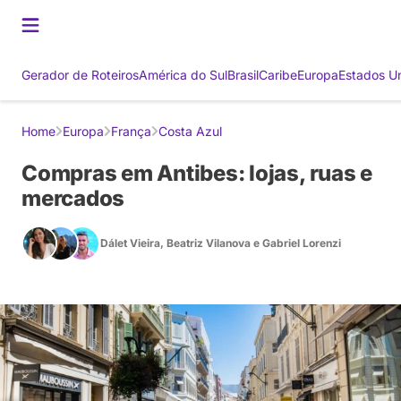
Gerador de Roteiros
América do Sul
Brasil
Caribe
Europa
Estados U
Home
Europa
França
Costa Azul
Compras em Antibes: lojas, ruas e
mercados
Dálet Vieira
,
Beatriz Vilanova
e
Gabriel Lorenzi