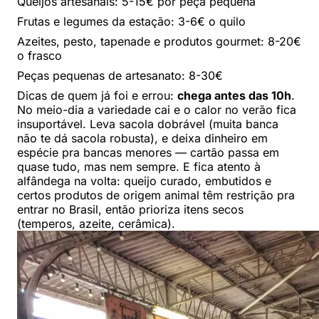
Queijos artesanais: 5-15€ por peça pequena
Frutas e legumes da estação: 3-6€ o quilo
Azeites, pesto, tapenade e produtos gourmet: 8-20€
o frasco
Peças pequenas de artesanato: 8-30€
Dicas de quem já foi e errou:
chega antes das 10h
.
No meio-dia a variedade cai e o calor no verão fica
insuportável. Leva sacola dobrável (muita banca
não te dá sacola robusta), e deixa dinheiro em
espécie pra bancas menores — cartão passa em
quase tudo, mas nem sempre. E fica atento à
alfândega na volta: queijo curado, embutidos e
certos produtos de origem animal têm restrição pra
entrar no Brasil, então prioriza itens secos
(temperos, azeite, cerâmica).