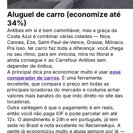
Aluguel de carro (economize até
34%)
Antibes em si é bem caminhável, mas a graça da
Costa Azul é combinar várias cidades — Nice,
Cannes, Èze, Saint-Paul-de-Vence, Grasse, Mônaco.
Pra isso, ter carro faz toda a diferença: você chega
no seu ritmo, para em vinícola, mira no litoral e
ainda consegue ir ao Carrefour Antibes sem
depender de ônibus.
A principal dica pra economizar muito é usar
esse
comparador de carros
. É uma ferramenta
excelente, que compara o preço em todas as
principais locadoras do mercado e costuma achar
valores mais baratos do que indo direto no site das
locadoras.
Outra vantagem é que o pagamento é em reais,
então você não paga IOF e pode parcelar em até
12x. O atendimento é 24h e em português, já tem
sede no Brasil e nota excelente no ReclameAqui. A
gente já economizou muito e aluga sempre por lá —