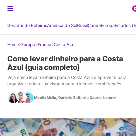
Gerador de Roteiros
América do Sul
Brasil
Caribe
Europa
Estados U
Home
Europa
França
Costa Azul
Como levar dinheiro para a Costa
Azul (guia completo)
Veja como levar dinheiro para a Costa Azul e aproveite para
organizar toda a sua viagem para o incrível litoral francês.
Mirella Mello
,
Danielle Zaffani
e
Gabriel Lorenzi