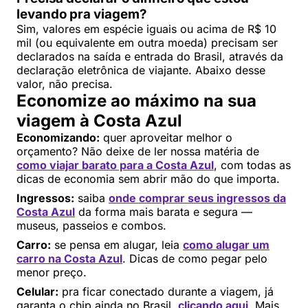
levando pra viagem?
Sim, valores em espécie iguais ou acima de R$ 10
mil (ou equivalente em outra moeda) precisam ser
declarados na saída e entrada do Brasil, através da
declaração eletrônica de viajante. Abaixo desse
valor, não precisa.
Economize ao máximo na sua
viagem à Costa Azul
Economizando:
quer aproveitar melhor o
orçamento? Não deixe de ler nossa matéria de
como viajar barato para a Costa Azul
, com todas as
dicas de economia sem abrir mão do que importa.
Ingressos:
saiba
onde comprar seus ingressos da
Costa Azul
da forma mais barata e segura —
museus, passeios e combos.
Carro:
se pensa em alugar, leia
como alugar um
carro na Costa Azul
. Dicas de como pegar pelo
menor preço.
Celular:
pra ficar conectado durante a viagem, já
garanta o chip ainda no Brasil,
clicando aqui
. Mais