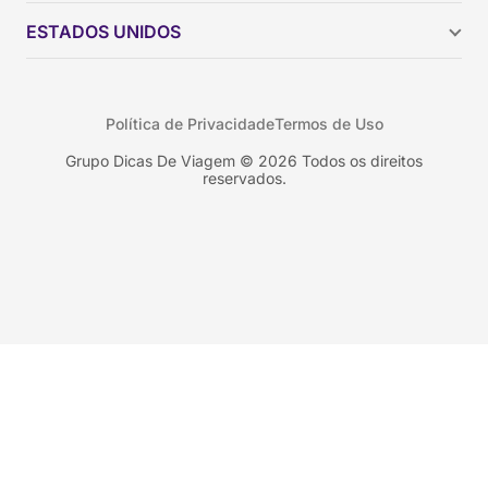
Chile
ESTADOS UNIDOS
Colômbia
Peru
Califórnia
Uruguai
Flórida
Política de Privacidade
Termos de Uso
Geórgia
Nova York
Grupo Dicas De Viagem © 2026 Todos os direitos
reservados.
Orlando